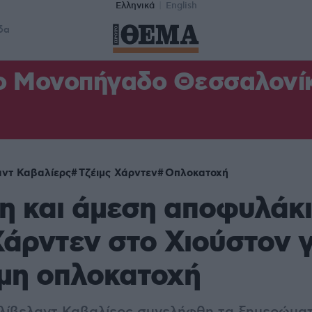
Ελληνικά
English
δα
ο Μονοπήγαδο Θεσσαλονίκη
αντ Καβαλίερς
Τζέιμς Χάρντεν
Οπλοκατοχή
 και άμεση αποφυλάκι
Χάρντεν στο Χιούστον γ
μη οπλοκατοχή