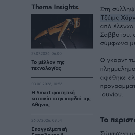
Thema Insights
Στη σύλληψ
Τζέιμς Χάρ
από έλεγχο
Σαββάτου, ό
σύμφωνα με
27.07.2026, 06:00
Ο γκαρντ τ
Το μέλλον της
τεχνολογίας
πλημμελημα
αφέθηκε ελ
03.08.2026, 10:56
προγραμματ
Η Smart φοιτητική
Ιουνίου.
κατοικία στην καρδιά της
Αθήνας
Το περιστ
26.07.2026, 09:54
Επαγγελματική
Σύμφωνα με