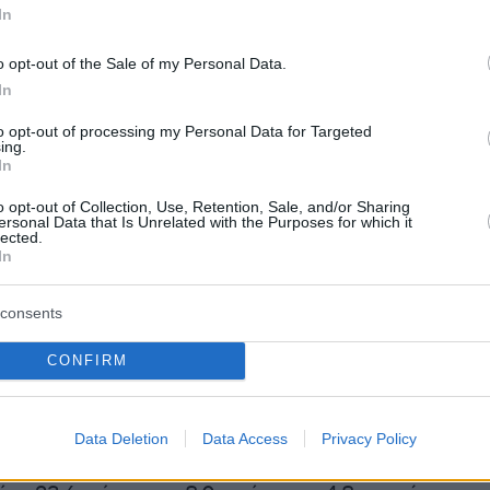
In
o opt-out of the Sale of my Personal Data.
ίσκεται σε επικοινωνία με τον Τζέιμς και την
In
ή του και θα συνεχίσουμε να
to opt-out of processing my Personal Data for Targeted
ύμε τις εξελίξεις. Προς το παρόν δεν θα
ing.
αιτέρω σχόλιο», σημείωσε η ομάδα.
In
o opt-out of Collection, Use, Retention, Sale, and/or Sharing
ersonal Data that Is Unrelated with the Purposes for which it
και το συμβόλαιο του Χάρντεν
lected.
In
γκαρντ, 11 φορές All-Star και MVP της σεζόν
ντάχθηκε στους Καβαλίερς τον Φεβρουάριο
consents
λαγής από τους Λος Άντζελες Κλίπερς και
CONFIRM
στην έκτη ομάδα της καριέρας του.
εζόν μέτρησε 20,5 πόντους, 7,7 ασίστ και 4,8
Data Deletion
Data Access
Privacy Policy
ε 26 παιχνίδια με το Κλίβελαντ, ενώ συνολικά