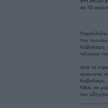
στη σεζόν ε
σε 70 αγώνε
Παράλληλα, 
του Ιουνίου
Καβαλίερς, 
τελικούς τη
Από το ντρα
αγωνιστεί σ
Καβαλίερς,
ΝΒΑ, σε μια
τον οδηγήσε