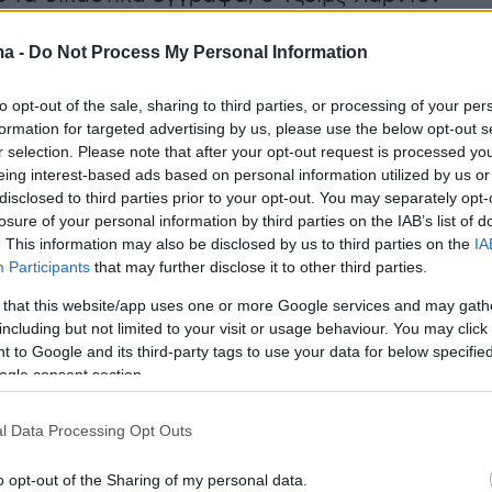
το κέντρο του Χιούστον μαζί με άλλα τέσσερα
ma -
Do Not Process My Personal Information
 η αστυνομία σταμάτησε το όχημά του λίγο
τα ξημερώματα.
to opt-out of the sale, sharing to third parties, or processing of your per
formation for targeted advertising by us, please use the below opt-out s
ρεται, αστυνομικός εντόπισε ένα όπλο στη
r selection. Please note that after your opt-out request is processed y
eing interest-based ads based on personal information utilized by us or
ού της Mercedes του Χάρντεν. Ο ίδιος
disclosed to third parties prior to your opt-out. You may separately opt-
επιβεβαίωσε ότι το όπλο ήταν δικό του, με
losure of your personal information by third parties on the IAB’s list of
 να συλληφθεί και να οδηγηθεί στις φυλακές
. This information may also be disclosed by us to third parties on the
IA
Participants
that may further disclose it to other third parties.
ας Χάρις, πριν αφεθεί ελεύθερος με εγγύηση.
 that this website/app uses one or more Google services and may gath
ων Κλίβελαντ Καβαλίερς
including but not limited to your visit or usage behaviour. You may click 
 to Google and its third-party tags to use your data for below specifi
ogle consent section.
ντ Καβαλίερς εξέδωσαν ανακοίνωση,
 ότι έχουν ενημερωθεί για το περιστατικό κα
l Data Processing Opt Outs
 σε διαδικασία συλλογής περισσότερων
ν.
o opt-out of the Sharing of my personal data.