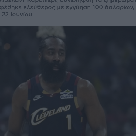
λίβελαντ Καβαλίερς συνελήφθη τα ξημερώμα
φέθηκε ελεύθερος με εγγύηση 100 δολαρίων,
 22 Ιουνίου