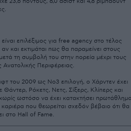
ίχε 23,6 πόντους, 8,0 ασίστ και 4,8 ριμπάουντ
ς.
είναι επιλέξιμος για free agency στο τέλος
, αν και εκτιμάται πως θα παραμείνει στους
μετά τη συμβολή του στην πορεία μέχρι τους
ς Ανατολικής Περιφέρειας.
φτ του 2009 ως Νο3 επιλογή, ο Χάρντεν έχει
ε Θάντερ, Ρόκετς, Νετς, Σίξερς, Κλίπερς και
 χωρίς ωστόσο να έχει κατακτήσει πρωτάθλημ
 καριέρα που θεωρείται σχεδόν βέβαιο ότι θα
ι στο Hall of Fame.