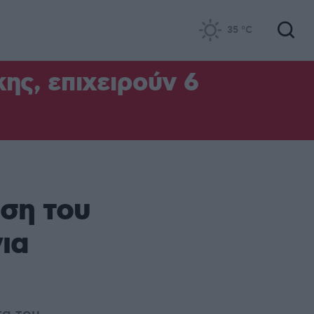
35
°C
ς, επιχειρούν 6
ση του
ια