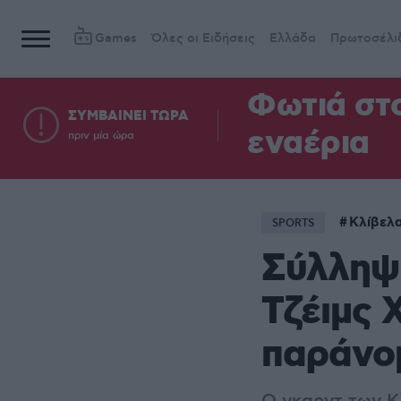
Games
Όλες οι Ειδήσεις
Ελλάδα
Πρωτοσέλι
Φωτιά στ
ΣΥΜΒΑΙΝΕΙ ΤΩΡΑ
εναέρια
πριν μία ώρα
Κλίβελ
SPORTS
Σύλληψη
Τζέιμς 
παράνο