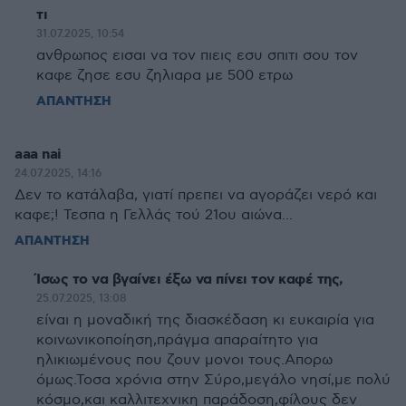
τι
31.07.2025, 10:54
ανθρωπος εισαι να τον πιεις εσυ σπιτι σου τον
καφε ζησε εσυ ζηλιαρα με 500 ετρω
ΑΠΑΝΤΗΣΗ
aaa nai
24.07.2025, 14:16
Δεν το κατάλαβα, γιατί πρεπει να αγοράζει νερό και
καφε;! Τεσπα η Γελλάς τού 21ου αιώνα...
ΑΠΑΝΤΗΣΗ
Ίσως το να βγαίνει έξω να πίνει τον καφέ της,
25.07.2025, 13:08
είναι η μοναδική της διασκέδαση κι ευκαιρία για
κοινωνικοποίηση,πράγμα απαραίτητο για
ηλικιωμένους που ζουν μονοι τους.Απορω
όμως.Τοσα χρόνια στην Σύρο,μεγάλο νησί,με πολύ
κόσμο,και καλλιτεχνικη παράδοση,φίλους δεν