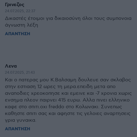
Γρινεζος
24.07.2025, 22:37
Δικαστές έτοιμοι για δικαιοσύνη όλοι τους συμπονοια
άγνωστη λέξη
ΑΠΑΝΤΗΣΗ
Λενα
24.07.2025, 21:43
Και ο πατερας μου Κ.Βαλσαμη δουλευε σαν σκλαβος
στην εστιαση 12 ωρες τη μερα.επειδη μετα απο
αναποδιες χρεοκοπησε και εμεινε και -7 χρονια χωρις
ενσημα πλεον παιρνει 415 ευρω. Αλλα πινει ελληνικο
καφε στο σπιτι.οχι freddo στο Κολωνακι. Συνεπως
καθηστε σπιτι σας και αφηστε τις γελοιες αναρτησεις
γρια γυναικα.
ΑΠΑΝΤΗΣΗ