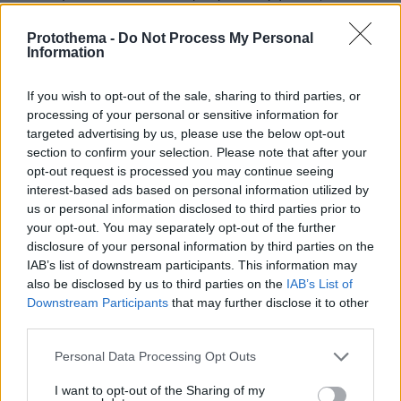
έκανε; Δραστηριότητες δεν ανέπτυξε ,ώστε να
έχει μια κοινωνική ζωή ενδιαφέρουσα,να κάνει
Protothema -
Do Not Process My Personal
Information
πράγματα που να την ενδιαφέρουν και να
αποκτήσει κοινωνική ζωή; Όλοι οι γιατροί λένε,ότι
οι άνθρωποι όταν γερνούν για να κρατούν το
If you wish to opt-out of the sale, sharing to third parties, or
μυαλό τους σε καλή κατάσταση, πρέπει να έχουν
processing of your personal or sensitive information for
ενδιαφέροντα,για να περνούν τον χρόνο τους
targeted advertising by us, please use the below opt-out
δημιουργικά και να κοινωνικοποίουνται,ώστε να
section to confirm your selection. Please note that after your
καθυστερήσει η έκπτωση της πνευματικής
opt-out request is processed you may continue seeing
interest-based ads based on personal information utilized by
διαύγειας. Η ίδια ως ηθοποιός και σύζυγος
us or personal information disclosed to third parties prior to
σκηνοθέτη,θα ήταν εύκολο σε ένα νησί σαν τη
your opt-out. You may separately opt-out of the further
Σύρο να το κάνει. Κάτι δεν πάει καλά με όλες
disclosure of your personal information by third parties on the
αυτές τις δηλώσεις που κάνει τελευταία.
IAB’s list of downstream participants. This information may
ΑΠΑΝΤΗΣΗ
also be disclosed by us to third parties on the
IAB’s List of
Downstream Participants
that may further disclose it to other
third parties.
AntiΨΕΚ
24.07.2025, 13:45
Please note that this website/app uses one or more Google
Personal Data Processing Opt Outs
Να πω οτι λυπαμαι θα ηταν ψεμα... Ακομα θυμαμαι
services and may gather and store information including but
την συμπεριφορα της προς τους σερβιτορους σε
not limited to your visit or usage behaviour. You may click to
I want to opt-out of the Sharing of my