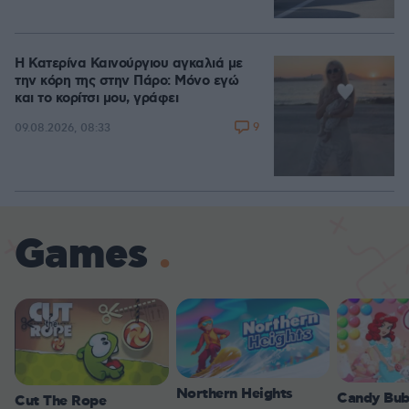
Η Κατερίνα Καινούργιου αγκαλιά με
την κόρη της στην Πάρο: Μόνο εγώ
και το κορίτσι μου, γράφει
9
09.08.2026, 08:33
Games
Northern Heights
Candy Bub
Cut The Rope