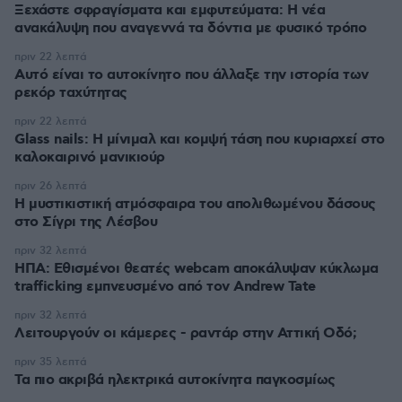
Ξεχάστε σφραγίσματα και εμφυτεύματα: Η νέα
ανακάλυψη που αναγεννά τα δόντια με φυσικό τρόπο
πριν 22 λεπτά
Αυτό είναι το αυτοκίνητο που άλλαξε την ιστορία των
ρεκόρ ταχύτητας
πριν 22 λεπτά
Glass nails: Η μίνιμαλ και κομψή τάση που κυριαρχεί στο
καλοκαιρινό μανικιούρ
πριν 26 λεπτά
Η μυστικιστική ατμόσφαιρα του απολιθωμένου δάσους
στο Σίγρι της Λέσβου
πριν 32 λεπτά
ΗΠΑ: Εθισμένοι θεατές webcam αποκάλυψαν κύκλωμα
trafficking εμπνευσμένο από τον Andrew Tate
πριν 32 λεπτά
Λειτουργούν οι κάμερες - ραντάρ στην Αττική Οδό;
πριν 35 λεπτά
Τα πιο ακριβά ηλεκτρικά αυτοκίνητα παγκοσμίως