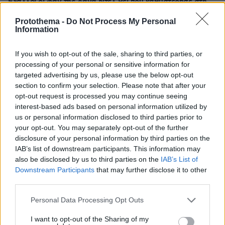
Έξαλλοι οι φαν της Λάνα Ντελ Ρέι που καθυστέρησε στη
συναυλία της - Η απότομη διακοπή της εμφάνισής της
Protothema -
Do Not Process My Personal
Information
Thema Insights
If you wish to opt-out of the sale, sharing to third parties, or
processing of your personal or sensitive information for
targeted advertising by us, please use the below opt-out
section to confirm your selection. Please note that after your
opt-out request is processed you may continue seeing
interest-based ads based on personal information utilized by
us or personal information disclosed to third parties prior to
your opt-out. You may separately opt-out of the further
disclosure of your personal information by third parties on the
IAB’s list of downstream participants. This information may
also be disclosed by us to third parties on the
IAB’s List of
Downstream Participants
that may further disclose it to other
third parties.
Please note that this website/app uses one or more Google
Personal Data Processing Opt Outs
services and may gather and store information including but
not limited to your visit or usage behaviour. You may click to
I want to opt-out of the Sharing of my