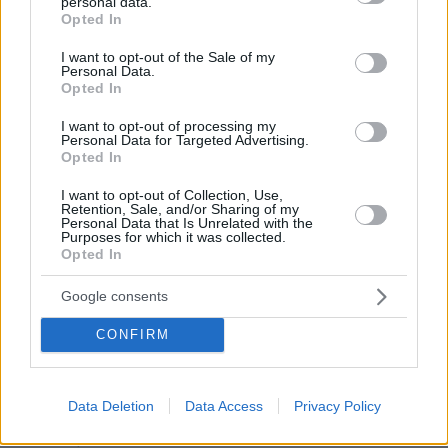
personal data.
grant or deny consent to Google and its third-party tags to
Opted In
use your data for below specified purposes in below Google
consent section.
I want to opt-out of the Sale of my
Personal Data.
Opted In
03.08.2026, 11:06
Κάτι αλλάζει στον χάρτη της πανεπιστημιακής εκπαίδευσης
I want to opt-out of processing my
στην Ελλάδα
Personal Data for Targeted Advertising.
Opted In
30.07.2026, 15:25
I want to opt-out of Collection, Use,
Εθνική Τράπεζα: Η κορυφαία επιλογή για τη χρηματοδότηση
Retention, Sale, and/or Sharing of my
μεγάλων έργων
Personal Data that Is Unrelated with the
Purposes for which it was collected.
Opted In
29.07.2026, 09:39
Διασκεδάζουμε υπεύθυνα, επιστρέφουμε με ασφάλεια
Google consents
CONFIRM
ΣΧΟΛΙΑ
(1)
ΠΡΟΣΘΗΚΗ ΣΧΟΛΙΟΥ
Data Deletion
Data Access
Privacy Policy
certified
27.09.2024, 12:59