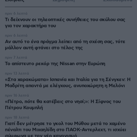
πριν 6 λεπτά
Τι δείχνουν οι τηλεοπτικές συνήθειες του σκύλου σας
για τον χαρακτήρα του
πριν 6 λεπτά
Αν αυτό το ένα πράγμα λείπει από τη σχέση σας, τότε
μάλλον αυτή φτάνει στο τέλος της
πριν 7 λεπτά
Το απίστευτο ρεκόρ της Nissan στην Ευρώπη
πριν 13 λεπτά
«Στα χαρακώματα» Ισπανία και Ιταλία για τη Σένγκεν: Η
Μαδρίτη απαντά με ελέγχους, ανυποχώρητη η Μελόνι
πριν 16 λεπτά
«Πέτρο, πότε θα κατέβεις στο νησί;»: Η Σίφνος του
Πέτρου Κουμπλή
πριν 18 λεπτά
Γιατί δεν μέτρησε το γκολ του Μύθου μετά το χαμένο
πέναλτι του Μιχαηλίδη στο ΠΑΟΚ-Αντερλεχτ, τι ισχύει
σύμφωνα με τον νέο κανονισμό