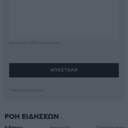
Απομένουν
2500
χαρακτήρες
* Υποχρεωτικά πεδία
ΡΟΗ ΕΙΔΗΣΕΩΝ
Ειδήσεις
Δημοφιλή
Σχολιασμένα