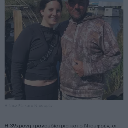
Η Ντελ Ρέι και ο Ντουφρέν
Η 39χρονη τραγουδίστρια και ο Ντουφρέν, οι