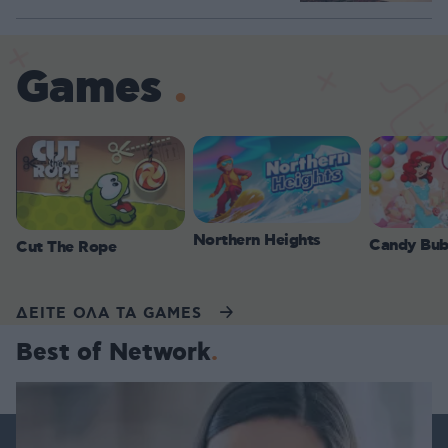
Games
Northern Heights
Candy Bub
Cut The Rope
ΔΕΙΤΕ ΟΛΑ ΤΑ GAMES
Best of Network