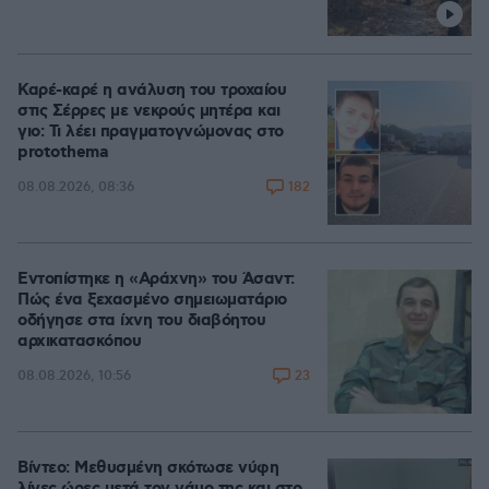
Καρέ-καρέ η ανάλυση του τροχαίου
στις Σέρρες με νεκρούς μητέρα και
γιο: Τι λέει πραγματογνώμονας στο
protothema
182
08.08.2026, 08:36
Εντοπίστηκε η «Αράχνη» του Άσαντ:
Πώς ένα ξεχασμένο σημειωματάριο
οδήγησε στα ίχνη του διαβόητου
αρχικατασκόπου
23
08.08.2026, 10:56
Βίντεο: Μεθυσμένη σκότωσε νύφη
λίγες ώρες μετά τον γάμο της και στο