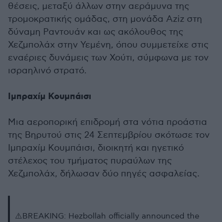
θέσεις, μεταξύ άλλων στην αεράμυνα της
τρομοκρατικής ομάδας, στη μονάδα Aziz στη
δύναμη Ραντουάν και ως ακόλουθος της
Χεζμπολάχ στην Υεμένη, όπου συμμετείχε στις
εναέριες δυνάμεις των Χούτι, σύμφωνα με τον
ισραηλινό στρατό.
Ιμπραχίμ Κουμπάισι
Μια αεροπορική επιδρομή στα νότια προάστια
της Βηρυτού στις 24 Σεπτεμβρίου σκότωσε τον
Ιμπραχίμ Κουμπάισι, διοικητή και ηγετικό
στέλεχος του τμήματος πυραύλων της
Χεζμπολάχ, δήλωσαν δύο πηγές ασφαλείας.
⚠️BREAKING: Hezbollah officially announced the