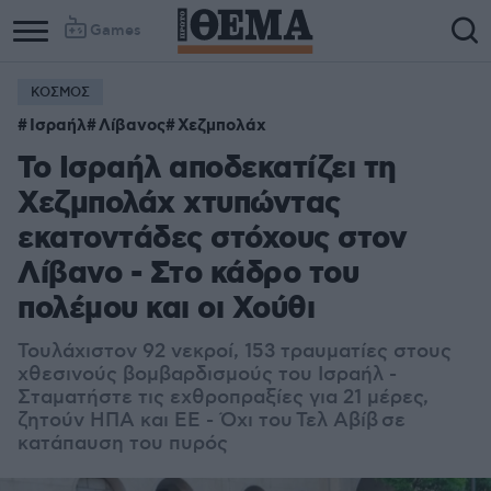
Games
ΚΟΣΜΟΣ
Ισραήλ
Λίβανος
Χεζμπολάχ
Το Ισραήλ αποδεκατίζει τη
Χεζμπολάχ χτυπώντας
εκατοντάδες στόχους στον
Λίβανο - Στο κάδρο του
πολέμου και οι Χούθι
Τουλάχιστον 92 νεκροί, 153 τραυματίες στους
χθεσινούς βομβαρδισμούς του Ισραήλ -
Σταματήστε τις εχθροπραξίες για 21 μέρες,
ζητούν ΗΠΑ και ΕΕ - Όχι του Τελ Αβίβ σε
κατάπαυση του πυρός