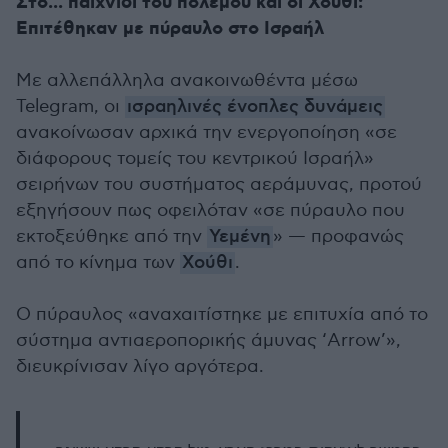
Στο... παιχνίδι του πολέμου και οι Χούθι:
Επιτέθηκαν με πύραυλο στο Ισραήλ
Με αλλεπάλληλα ανακοινωθέντα μέσω
Telegram, οι
ισραηλινές ένοπλες δυνάμεις
ανακοίνωσαν αρχικά την ενεργοποίηση «σε
διάφορους τομείς του κεντρικού Ισραήλ»
σειρήνων του συστήματος αεράμυνας, προτού
εξηγήσουν πως οφειλόταν «σε πύραυλο που
εκτοξεύθηκε από την
Υεμένη
» — προφανώς
από το κίνημα των
Χούθι
.
Ο πύραυλος «αναχαιτίστηκε με επιτυχία από το
σύστημα αντιαεροπορικής άμυνας ‘Arrow’»,
διευκρίνισαν λίγο αργότερα.