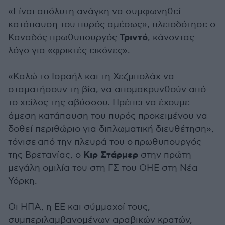
«Είναι απόλυτη ανάγκη να συμφωνηθεί
κατάπαυση του πυρός αμέσως», πλειοδότησε ο
Τριντό
Καναδός πρωθυπουργός
, κάνοντας
λόγο για «φρικτές εικόνες».
«Καλώ το Ισραήλ και τη Χεζμπολάχ να
σταματήσουν τη βία, να απομακρυνθούν από
το χείλος της αβύσσου. Πρέπει να έχουμε
άμεση κατάπαυση του πυρός προκειμένου να
δοθεί περιθώριο για διπλωματική διευθέτηση»,
τόνισε από την πλευρά του ο
πρωθυπουργός
Κιρ Στάρμερ
της Βρετανίας, ο
στην πρώτη
μεγάλη ομιλία του στη ΓΣ του ΟΗΕ στη Νέα
Υόρκη.
Οι ΗΠΑ, η ΕΕ και σύμμαχοί τους,
συμπεριλαμβανομένων αραβικών κρατών,