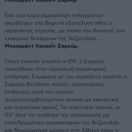
Μουχαμάντ Χουσεΐν Σαρούρ
Ένα νέο κύμα ισραηλινών «πληγμάτων
ακριβείας» στη Βηρυτό εξαπέλυσε χθες ο
ισραηλινός στρατός, με στόχο τον διοικητή των
εναέριων δυνάμεων της Χεζμπολάχ,
Μουχαμάντ Χουσεΐν Σαρούρ.
Όπως έκαναν γνωστό οι IDF, ο Σαρούρ
σκοτώθηκε στην ισραηλινή αεροπορική
επιδρομή. Σύμφωνα με τον ισραηλινό στρατό, ο
Σαρούρ διηύθυνε πολλές αεροπορικές
επιθέσεις κατά του Ισραήλ,
συμπεριλαμβανομένων drones με εκρηκτικά
και πυραύλων κρουζ. Τα τελευταία χρόνια, οι
IDF λένε ότι ηγήθηκε της κατασκευής μη
επανδρωμένων αεροσκαφών της Χεζμπολάχ
και δημιούργησε χώρους στο Λίβανο όπου η