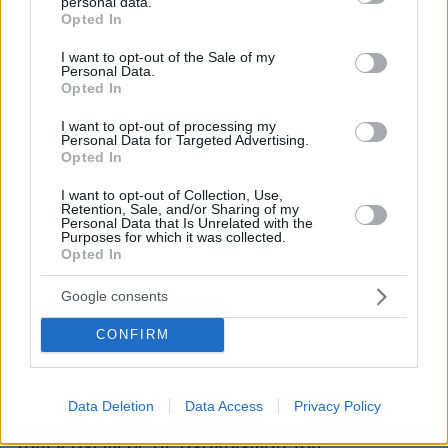
για να εγκρίνουν την «επόμενη σειρά
personal data.
grant or deny consent to Google and its third-party tags to
Opted In
επιχειρήσεων».
use your data for below specified purposes in below Google
consent section.
I want to opt-out of the Sale of my
Personal Data.
«Ο ισραηλινός στρατός συνεχίζει την
Opted In
ακολουθία των επιχειρήσεών του, εστιάζοντας
I want to opt-out of processing my
στην εξουδετέρωση των τρομοκρατών της
Personal Data for Targeted Advertising.
Χεζμπολάχ, τη διάλυση της επιθετικής
Opted In
υποδομής της και την καταστροφή των
I want to opt-out of Collection, Use,
ρουκετών και των πυραύλων», δήλωσε ο Γιοάβ
Retention, Sale, and/or Sharing of my
Personal Data that Is Unrelated with the
Γκάλαντ προσθέτοντας ότι ο στρατός «θα
Purposes for which it was collected.
Opted In
συνεχίσει να θέτει εκτός ισορροπίας τη
Χεζμπολάχ και να βαθαίνει την απώλειά της».
Google consents
CONFIRM
«Οι αποστολές που έχουμε μπροστά μας είναι
ξεκάθαρες και είμαστε αποφασισμένοι να
διασφαλίσουμε την ασφαλή επιστροφή των
Data Deletion
Data Access
Privacy Policy
βόρειων κοινοτήτων του Ισραήλ στα σπίτια
τους» ανέφερε σε ανακοίνωσή του.