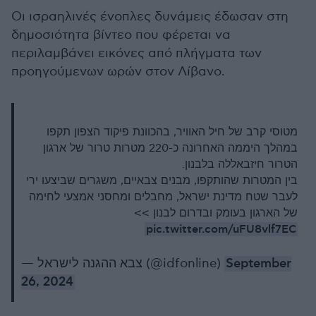
Οι ισραηλινές ένοπλες δυνάμεις έδωσαν στη
δημοσιότητα βίντεο που φέρεται να
περιλαμβάνει εικόνες από πλήγματα των
προηγούμενων ωρών στον Λίβανο.
מטוסי קרב של חיל האוויר, בהכוונת פיקוד הצפון תקפו
במהלך היממה האחרונה כ-220 מטרות טרור של ארגון
הטרור חיזבאללה בלבנון.
בין המטרות שהותקפו, מבנים צבאיים, משגרים שביצעו ירי
לעבר שטח מדינת ישראל, מחבלים ומחסני אמצעי לחימה
של הארגון בעומק ובדרום לבנון >>
pic.twitter.com/uFU8vlf7EC
— צבא ההגנה לישראל (@idfonline)
September
26, 2024