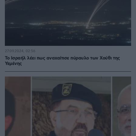
27.09.2024, 02:56
Το Ισραήλ λέει πως αναχαίτισε πύραυλο των Χούθι της
Υεμένης