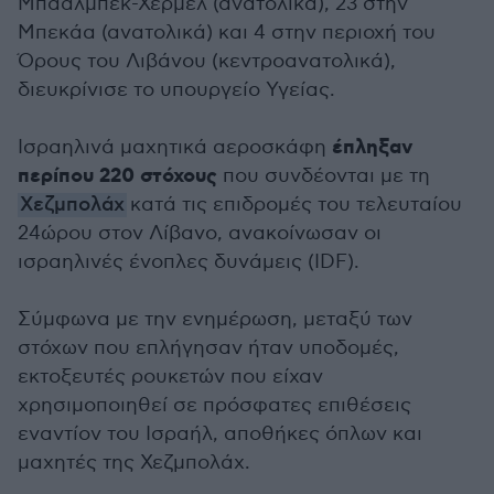
Μπααλμπέκ-Χερμέλ (ανατολικά), 23 στην
Μπεκάα (ανατολικά) και 4 στην περιοχή του
Όρους του Λιβάνου (κεντροανατολικά),
διευκρίνισε το υπουργείο Υγείας.
έπληξαν
Ισραηλινά μαχητικά αεροσκάφη
περίπου 220 στόχους
που συνδέονται με τη
Χεζμπολάχ
κατά τις επιδρομές του τελευταίου
24ώρου στον Λίβανο, ανακοίνωσαν οι
ισραηλινές ένοπλες δυνάμεις (IDF).
Σύμφωνα με την ενημέρωση, μεταξύ των
στόχων που επλήγησαν ήταν υποδομές,
εκτοξευτές ρουκετών που είχαν
χρησιμοποιηθεί σε πρόσφατες επιθέσεις
εναντίον του Ισραήλ, αποθήκες όπλων και
μαχητές της Χεζμπολάχ.