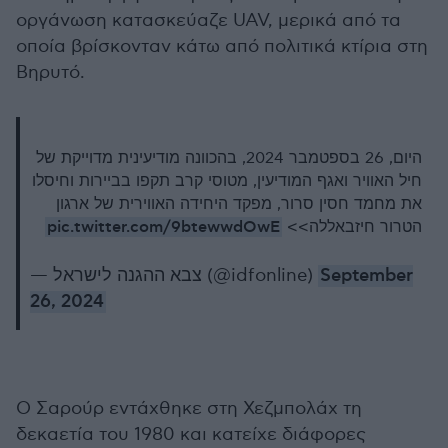
οργάνωση κατασκεύαζε UAV, μερικά από τα
οποία βρίσκονταν κάτω από πολιτικά κτίρια στη
Βηρυτό.
היום, 26 בספטמבר 2024, בהכוונה מודיעינית מדוייקת של
חיל האוויר ואגף המודיעין, מטוסי קרב תקפו בביירות וחיסלו
את מחמד חסין סרור, מפקד היחידה האווירית של ארגון
pic.twitter.com/9btewwdOwE
הטרור חיזבאללה>>
— צבא ההגנה לישראל (@idfonline)
September
26, 2024
Ο Σαρούρ εντάχθηκε στη Χεζμπολάχ τη
δεκαετία του 1980 και κατείχε διάφορες