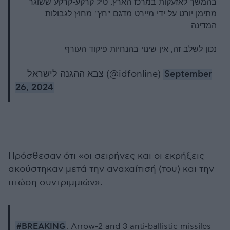
בהמשך לאזעקות במרכז הארץ, טיל קרקע-קרקע ששוגר
מתימן יורט על ידי מיירט מדגם "חץ" מחוץ לגבולות
המדינה.
נכון לשלב זה, אין שינוי בהנחיות פיקוד העורף
— צבא ההגנה לישראל (@idfonline)
September
26, 2024
Πρόσθεσαν ότι «οι σειρήνες και οι εκρήξεις
ακούστηκαν μετά την αναχαίτισή (του) και την
πτώση συντριμμιών».
#BREAKING
: Arrow-2 and 3 anti-ballistic missiles