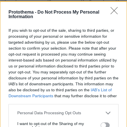
Ιουνίου σε μια επίθεση που ανέλαβε το Ισραήλ,
το οποίο δήλωσε ότι είχε πλήξει ένα κέντρο
Protothema -
Do Not Process My Personal
Information
διοίκησης και ελέγχου στο νότιο Λίβανο. Πηγές
ασφαλείας στο Λίβανο δήλωσαν ότι ήταν ο
If you wish to opt-out of the sale, sharing to third parties, or
επικεφαλής της Χεζμπολάχ, διοικητής της
processing of your personal or sensitive information for
κεντρικής περιοχής της νότιας συνοριακής
targeted advertising by us, please use the below opt-out
λωρίδας και είχε τον ίδιο βαθμό με τον Νάσερ.
section to confirm your selection. Please note that after your
Η δολοφονία του ώθησε την οργάνωση να
opt-out request is processed you may continue seeing
interest-based ads based on personal information utilized by
εκτοξεύσει ομαδικά πυρά και πυραύλους κατά
us or personal information disclosed to third parties prior to
μήκος των συνόρων προς το Ισραήλ.
your opt-out. You may separately opt-out of the further
disclosure of your personal information by third parties on the
Υπουργός Άμυνας Ισραήλ: Θα συνεχίσουμε να
IAB’s list of downstream participants. This information may
also be disclosed by us to third parties on the
IAB’s List of
θέτουμε εκτός ισορροπίας τη Χεζμπολάχ
Downstream Participants
that may further disclose it to other
third parties.
Νωρίτερα την Πέμπτη (26/9) ο Ισραηλινός
Please note that this website/app uses one or more Google
υπουργός Άμυνας Γιοάβ Γκάλαντ είχε
Personal Data Processing Opt Outs
services and may gather and store information including but
συναντηθεί με ανώτερες διευθύνσεις των IDF
not limited to your visit or usage behaviour. You may click to
I want to opt-out of the Sharing of my