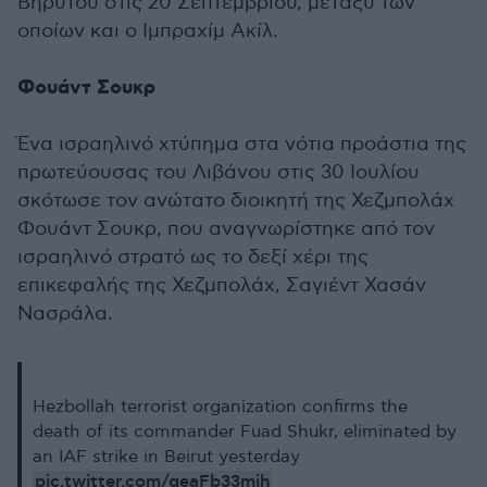
Βηρυτού στις 20 Σεπτεμβρίου, μεταξύ των
οποίων και ο Ιμπραχίμ Ακίλ.
Φουάντ Σουκρ
Ένα ισραηλινό χτύπημα στα νότια προάστια της
πρωτεύουσας του Λιβάνου στις 30 Ιουλίου
σκότωσε τον ανώτατο διοικητή της Χεζμπολάχ
Φουάντ Σουκρ, που αναγνωρίστηκε από τον
ισραηλινό στρατό ως το δεξί χέρι της
επικεφαλής της Χεζμπολάχ, Σαγιέντ Χασάν
Νασράλα.
Hezbollah terrorist organization confirms the
death of its commander Fuad Shukr, eliminated by
an IAF strike in Beirut yesterday
pic.twitter.com/geaFb33mih