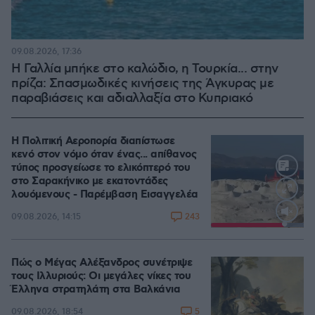
09.08.2026, 17:36
Η Γαλλία μπήκε στο καλώδιο, η Τουρκία... στην
πρίζα: Σπασμωδικές κινήσεις της Άγκυρας με
παραβιάσεις και αδιαλλαξία στο Κυπριακό
Η Πολιτική Αεροπορία διαπίστωσε
κενό στον νόμο όταν ένας... απίθανος
τύπος προσγείωσε το ελικόπτερό του
στο Σαρακήνικο με εκατοντάδες
λουόμενους - Παρέμβαση Εισαγγελέα
243
09.08.2026, 14:15
Loaded
:
100.00%
Πώς ο Μέγας Αλέξανδρος συνέτριψε
τους Ιλλυριούς: Οι μεγάλες νίκες του
Έλληνα στρατηλάτη στα Βαλκάνια
5
09.08.2026, 18:54