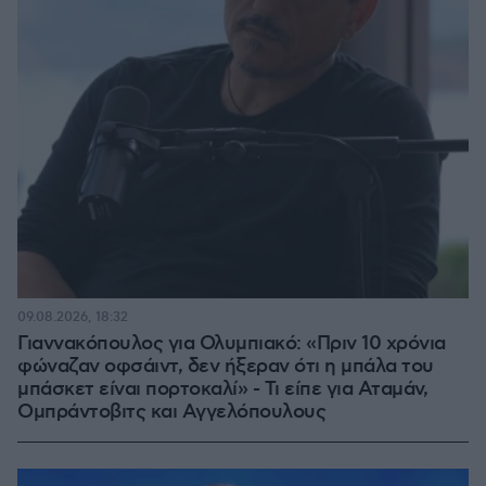
09.08.2026, 18:32
Γιαννακόπουλος για Ολυμπιακό: «Πριν 10 χρόνια
φώναζαν οφσάιντ, δεν ήξεραν ότι η μπάλα του
μπάσκετ είναι πορτοκαλί» - Τι είπε για Αταμάν,
Ομπράντοβιτς και Αγγελόπουλους