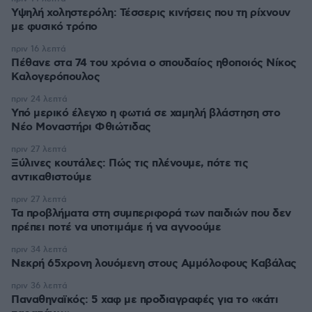
Υψηλή χοληστερόλη: Τέσσερις κινήσεις που τη ρίχνουν
με φυσικό τρόπο
πριν 16 λεπτά
Πέθανε στα 74 του χρόνια ο σπουδαίος ηθοποιός Νίκος
Καλογερόπουλος
πριν 24 λεπτά
Υπό μερικό έλεγχο η φωτιά σε χαμηλή βλάστηση στο
Νέο Μοναστήρι Φθιώτιδας
πριν 27 λεπτά
Ξύλινες κουτάλες: Πώς τις πλένουμε, πότε τις
αντικαθιστούμε
πριν 27 λεπτά
Τα προβλήματα στη συμπεριφορά των παιδιών που δεν
πρέπει ποτέ να υποτιμάμε ή να αγνοούμε
πριν 34 λεπτά
Νεκρή 65χρονη λουόμενη στους Αμμόλοφους Καβάλας
πριν 36 λεπτά
Παναθηναϊκός: 5 χαφ με προδιαγραφές για το «κάτι