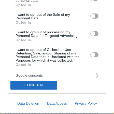
personal data.
grant or deny consent to Google and its third-party tags to
Opted In
use your data for below specified purposes in below Google
consent section.
I want to opt-out of the Sale of my
Personal Data.
Opted In
I want to opt-out of processing my
Personal Data for Targeted Advertising.
Opted In
I want to opt-out of Collection, Use,
Retention, Sale, and/or Sharing of my
Personal Data that Is Unrelated with the
Purposes for which it was collected.
Opted In
Ειδήσεις σήμερα:
Google consents
CONFIRM
Γιαννούλης (ΣΥΡΙΖΑ) : Περιμένω απαντήσεις
από την Περιφέρεια, την Πολεοδομία και την
Πολιτεία για την πισίνα Κασσελάκη
Data Deletion
Data Access
Privacy Policy