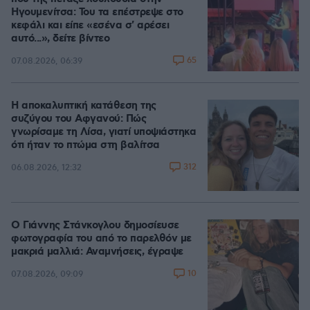
Ηγουμενίτσα: Του τα επέστρεψε στο
κεφάλι και είπε «εσένα σ' αρέσει
αυτό...», δείτε βίντεο
65
07.08.2026, 06:39
Η αποκαλυπτική κατάθεση της
συζύγου του Αφγανού: Πώς
γνωρίσαμε τη Λίσα, γιατί υποψιάστηκα
ότι ήταν το πτώμα στη βαλίτσα
312
06.08.2026, 12:32
Ο Γιάννης Στάνκογλου δημοσίευσε
φωτογραφία του από το παρελθόν με
μακριά μαλλιά: Αναμνήσεις, έγραψε
10
07.08.2026, 09:09