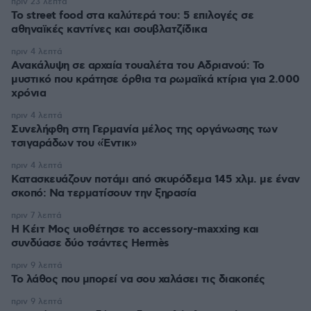
πριν 23 λεπτά
Το street food στα καλύτερά του: 5 επιλογές σε
αθηναϊκές καντίνες και σουβλατζίδικα
πριν 4 λεπτά
Ανακάλυψη σε αρχαία τουαλέτα του Αδριανού: Το
μυστικό που κράτησε όρθια τα ρωμαϊκά κτίρια για 2.000
χρόνια
πριν 4 λεπτά
Συνελήφθη στη Γερμανία μέλος της οργάνωσης των
τσιγαράδων του «Έντικ»
πριν 4 λεπτά
Κατασκευάζουν ποτάμι από σκυρόδεμα 145 χλμ. με έναν
σκοπό: Να τερματίσουν την ξηρασία
πριν 7 λεπτά
Η Κέιτ Μος υιοθέτησε τo accessory-maxxing και
συνδύασε δύο τσάντες Hermès
πριν 9 λεπτά
Το λάθος που μπορεί να σου χαλάσει τις διακοπές
πριν 9 λεπτά