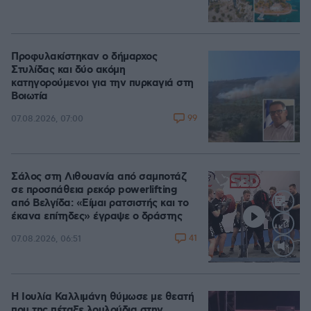
Προφυλακίστηκαν ο δήμαρχος
Στυλίδας και δύο ακόμη
κατηγορούμενοι για την πυρκαγιά στη
Βοιωτία
99
07.08.2026, 07:00
Σάλος στη Λιθουανία από σαμποτάζ
σε προσπάθεια ρεκόρ powerlifting
από Βελγίδα: «Είμαι ρατσιστής και το
έκανα επίτηδες» έγραψε ο δράστης
41
07.08.2026, 06:51
Loaded
:
100.00%
Η Ιουλία Καλλιμάνη θύμωσε με θεατή
που της πέταξε λουλούδια στην