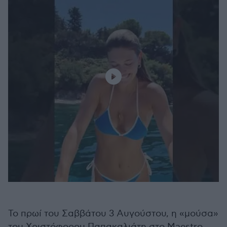
Τ
ο πρωί του Σαββάτου 3 Αυγούστου, η «μούσα»
του Χριστόφορου Παπακαλιάτη στο Maestro