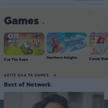
Games
Northern Heights
Candy Bub
Cut The Rope
ΔΕΙΤΕ ΟΛΑ ΤΑ GAMES
Best of Network