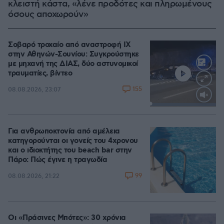
κλειστή κάστα, «λένε προδότες και πληρωμένους
όσους αποχωρούν»
Σοβαρό τροχαίο από αναστροφή ΙΧ
στην Αθηνών-Σουνίου: Συγκρούστηκε
με μηχανή της ΔΙΑΣ, δύο αστυνομικοί
τραυματίες, βίντεο
155
08.08.2026, 23:07
Loaded
:
100.00%
Για ανθρωποκτονία από αμέλεια
κατηγορούνται οι γονείς του 4χρονου
και ο ιδιοκτήτης του beach bar στην
Πάρο: Πώς έγινε η τραγωδία
99
08.08.2026, 21:22
Οι «Πράσινες Μπότες»: 30 χρόνια