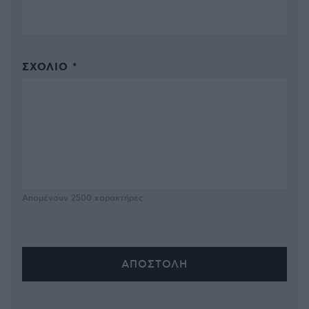
ΣΧΌΛΙΟ *
Απομένουν
2500
χαρακτήρες