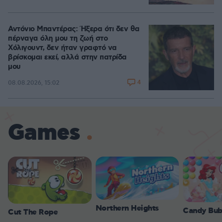
Αντόνιο Μπαντέρας: Ήξερα ότι δεν θα
πέρναγα όλη μου τη ζωή στο
Χόλιγουντ, δεν ήταν γραφτό να
βρίσκομαι εκεί, αλλά στην πατρίδα
μου
4
08.08.2026, 15:02
Games
Northern Heights
Candy Bub
Cut The Rope