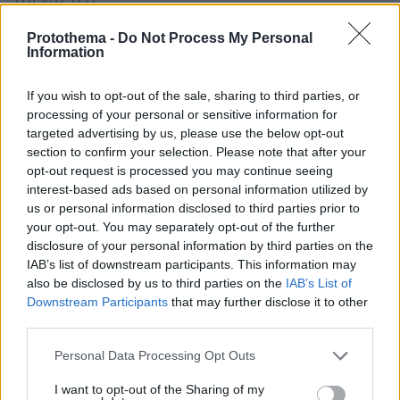
12.11.2023, 17:23
είστε
Protothema -
Do Not Process My Personal
ΑΠΑΝΤΗΣΗ
Information
If you wish to opt-out of the sale, sharing to third parties, or
tasos
processing of your personal or sensitive information for
12.11.2023, 14:56
targeted advertising by us, please use the below opt-out
Πέταξε κι η ανθυποτίποτα την μακακία της μπας και
section to confirm your selection. Please note that after your
κερδίσει 15 δευτερόλεπτα δημοσιότητας,
opt-out request is processed you may continue seeing
ευθυγραμμισμένη με τον καρκίνο της πολιτικής
interest-based ads based on personal information utilized by
ορθότητας
us or personal information disclosed to third parties prior to
ΑΠΑΝΤΗΣΗ
your opt-out. You may separately opt-out of the further
disclosure of your personal information by third parties on the
IAB’s list of downstream participants. This information may
Αντικειμενικός
also be disclosed by us to third parties on the
IAB’s List of
12.11.2023, 13:22
Downstream Participants
that may further disclose it to other
Ναι φυσικά. Πριν 30 χρόνια, ήξερα πολλούς και
third parties.
πολλές που τη μία ξυπνούσαν άντρες, την άλλη
Please note that this website/app uses one or more Google
Personal Data Processing Opt Outs
γυναίκες, την επόμενη asexual, την Κυριακή σκύλοι,
services and may gather and store information including but
τη Δευτέρα γάτες κλπ
not limited to your visit or usage behaviour. You may click to
I want to opt-out of the Sharing of my