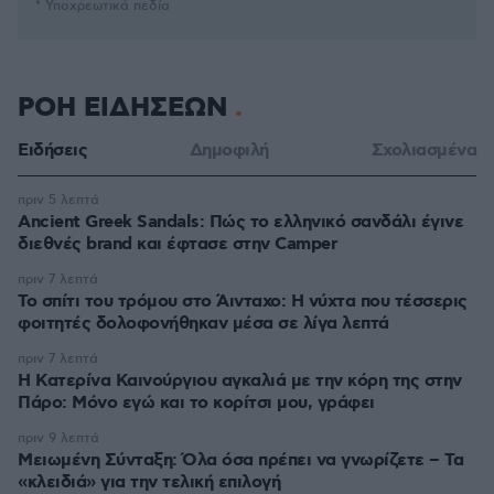
* Υποχρεωτικά πεδία
ΡΟΗ ΕΙΔΗΣΕΩΝ
Ειδήσεις
Δημοφιλή
Σχολιασμένα
πριν 5 λεπτά
Ancient Greek Sandals: Πώς το ελληνικό σανδάλι έγινε
διεθνές brand και έφτασε στην Camper
πριν 7 λεπτά
Το σπίτι του τρόμου στο Άινταχο: Η νύχτα που τέσσερις
φοιτητές δολοφονήθηκαν μέσα σε λίγα λεπτά
πριν 7 λεπτά
Η Κατερίνα Καινούργιου αγκαλιά με την κόρη της στην
Πάρο: Μόνο εγώ και το κορίτσι μου, γράφει
πριν 9 λεπτά
Μειωμένη Σύνταξη: Όλα όσα πρέπει να γνωρίζετε – Τα
«κλειδιά» για την τελική επιλογή