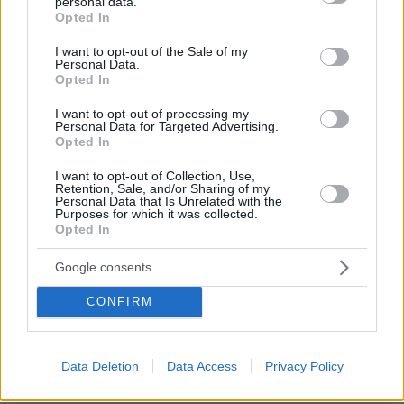
personal data.
ΑΠΑΝΤΗΣΗ
grant or deny consent to Google and its third-party tags to
Opted In
use your data for below specified purposes in below Google
consent section.
I want to opt-out of the Sale of my
Personal Data.
Opted In
......
I want to opt-out of processing my
12.11.2023, 10:11
Personal Data for Targeted Advertising.
Όποιος ζητά την ελευθερία στην καλλιέργεια των
Opted In
παθών του, δε θα είναι ποτέ ελεύθερος, κοπέλα μου!
I want to opt-out of Collection, Use,
ΑΠΑΝΤΗΣΗ
Retention, Sale, and/or Sharing of my
Personal Data that Is Unrelated with the
Purposes for which it was collected.
Opted In
ΠΡΟΣΘΗΚΗ ΣΧΟΛΙΟΥ
Google consents
ΌΝΟΜΑ *
CONFIRM
Data Deletion
Data Access
Privacy Policy
EMAIL