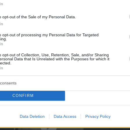
In
post shared by Planetwebradio.gr (@planetwebradio.gr)
o opt-out of the Sale of my Personal Data.
In
ους φίλους τους που ταξίδεψαν στην Κρήτη
to opt-out of processing my Personal Data for Targeted
 ευχηθούν στην πιο ξεχωριστή μέρα της ζωής
ing.
In
η
Έλενα Γαλύφα,
η
Ελένη Φουρέιρα
κι ο
ποτία.
o opt-out of Collection, Use, Retention, Sale, and/or Sharing
ersonal Data that Is Unrelated with the Purposes for which it
lected.
In
consents
CONFIRM
Data Deletion
Data Access
Privacy Policy