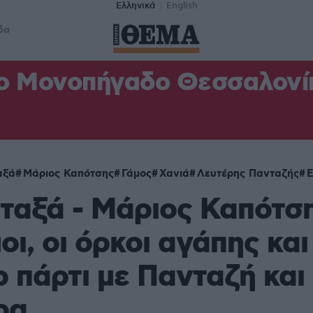
Ελληνικά
English
δα
ο Μονοπήγαδο Θεσσαλονίκη
αξά
Μάριος Καπότσης
Γάμος
Χανιά
Λευτέρης Πανταζής
Ε
ταξά - Μάριος Καπότση
οι, οι όρκοι αγάπης και
 πάρτι με Πανταζή και
ρα