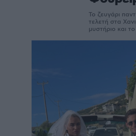
Το ζευγάρι παν
τελετή στα Χανι
μυστήριο και τ