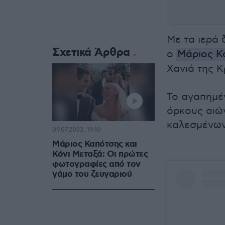
Με τα ιερά
Σχετικά Άρθρα
ο
Μάριος Κ
Χανιά της Κ
Το αγαπημέ
όρκους αιών
καλεσμένων 
09.07.2022, 19:10
Μάριος Καπότσης και
Κόνι Μεταξά: Οι πρώτες
φωτογραφίες από τον
γάμο του ζευγαριού