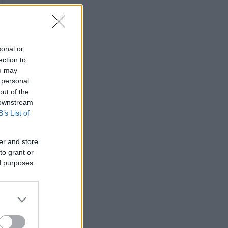
sonal or
ection to
ou may
 personal
out of the
 downstream
B’s List of
er and store
to grant or
ed purposes