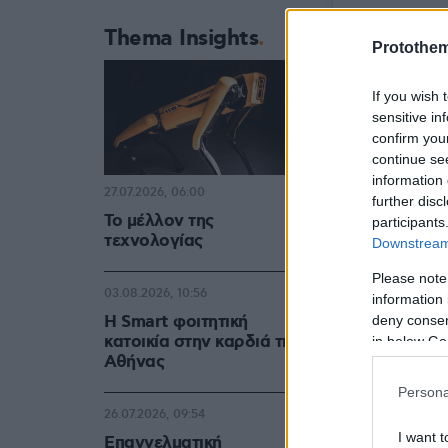
Thema Insights
Protothe
If you wish 
sensitive in
confirm you
continue se
information 
27.07.2026, 06:00
further disc
Το μέλλον της
participants
τεχνολογίας
Downstream 
Please note
03.08.2026, 10:56
information 
Η Smart φοιτητική
deny consent
κατοικία στην καρδιά της
in below Go
Αθήνας
Persona
26.07.2026, 09:54
I want t
Επαγγελματική