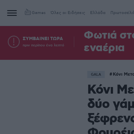
Games
Όλες οι Ειδήσεις
Ελλάδα
Πρωτοσέλι
Φωτιά στ
ΣΥΜΒΑΙΝΕΙ ΤΩΡΑ
εναέρια
πριν περίπου ένα λεπτό
Κόνι Μετ
GALA
Κόνι Με
δύο γάμ
ξέφρενο
Φουρέι