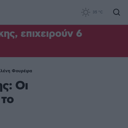
35
°C
ς, επιχειρούν 6
λένη Φουρέιρα
ς: Οι
 το