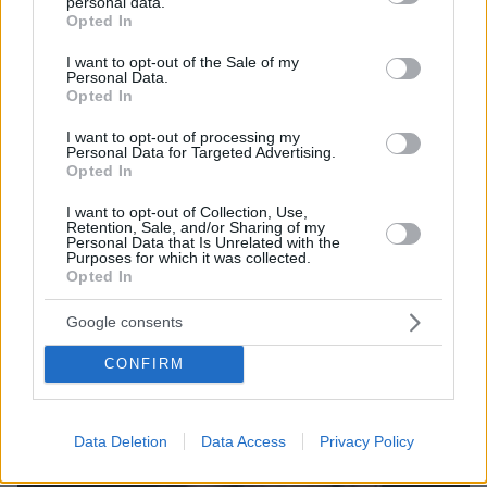
personal data.
grant or deny consent to Google and its third-party tags to
Opted In
use your data for below specified purposes in below Google
consent section.
I want to opt-out of the Sale of my
Personal Data.
Opted In
I want to opt-out of processing my
27
22.02.2026, 13:35
Personal Data for Targeted Advertising.
Λευτέρης Πανταζής για Κόνι Μεταξά: Aν γύριζα τον
Opted In
χρόνο πίσω θα ήθελα να μην χώριζα, να ήμασταν και οι
δυο γονείς κοντά στο παιδί
I want to opt-out of Collection, Use,
Retention, Sale, and/or Sharing of my
Νιώθω ότι την αδίκησα, επισήμανε ο τραγουδιστής
Personal Data that Is Unrelated with the
Purposes for which it was collected.
για την κόρη του
Opted In
Google consents
CONFIRM
Data Deletion
Data Access
Privacy Policy