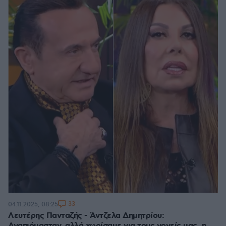
33
04.11.2025, 08:25
Λευτέρης Πανταζής - Άντζελα Δημητρίου:
Αγαπιόμασταν, αλλά χωρίσαμε για τους γονείς μας, η