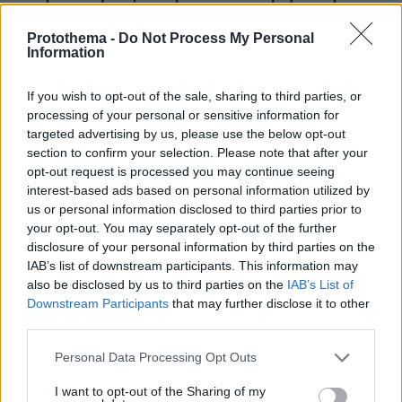
σουξέ της ζωής μου
Protothema -
Do Not Process My Personal
Ο τραγουδιστής συγκινήθηκε μιλώντας για την κόρη
Information
του και τόνισε πως είναι ό,τι καλύτερο του έχει
συμβεί
If you wish to opt-out of the sale, sharing to third parties, or
processing of your personal or sensitive information for
targeted advertising by us, please use the below opt-out
section to confirm your selection. Please note that after your
opt-out request is processed you may continue seeing
interest-based ads based on personal information utilized by
us or personal information disclosed to third parties prior to
your opt-out. You may separately opt-out of the further
disclosure of your personal information by third parties on the
IAB’s list of downstream participants. This information may
also be disclosed by us to third parties on the
IAB’s List of
Downstream Participants
that may further disclose it to other
third parties.
Please note that this website/app uses one or more Google
Personal Data Processing Opt Outs
services and may gather and store information including but
not limited to your visit or usage behaviour. You may click to
I want to opt-out of the Sharing of my