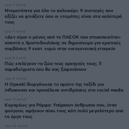
πριν 7 λεπτά
Ντοματόπιτα για όλο το καλοκαίρι: 9 συνταγές που
αξίζει να φτιάξετε όσο οι ντομάτες είναι στα καλύτερά
τους
πριν 7 λεπτά
«Δεν είμαι ο μόνος από το ΠΑΣΟΚ που στοχοποιείται»
απαντά ο Χριστοδουλάκης σε δημοσίευμα για κρατικές
συμβάσεις 9 εκατ. ευρώ στην οικογενειακή εταιρεία
πριν 8 λεπτά
Πώς επιλέγουν τα ζώα τους αρχηγούς τους; 5
παραδείγματα που θα σας ξαφνιάσουν
πριν 8 λεπτά
Η OpenAI διοργάνωσε το πρώτο της ταξίδι για
influencers και προκάλεσε αντιδράσεις στα social media
πριν 11 λεπτά
Κεραμέως για Ράμφο: Υπάρχουν άνθρωποι που, όταν
φεύγουν, αφήνουν πίσω τους κάτι πολύ μεγαλύτερο από
το έργο τους
πριν 16 λεπτά