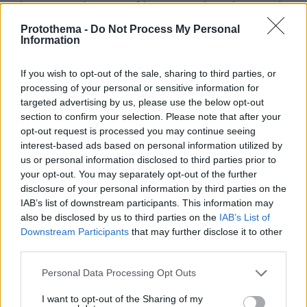
Βίντεο: Πανικός σε παραλία της Ισπανίας, πέρασαν τόνο
για καρχαρία και έτρεχαν να ξεφύγουν
Protothema -
Do Not Process My Personal
Information
πριν 23 λεπτά
Ο Τεντόγλου διέκοψε τις δηλώσεις του για να δει το
άλμα του Ιταλού Ιντσόλι, δείτε βίντεο
If you wish to opt-out of the sale, sharing to third parties, or
processing of your personal or sensitive information for
πριν 24 λεπτά
targeted advertising by us, please use the below opt-out
Το πιο προηγμένο υποβρύχιο στη Μέση Ανατολή
section to confirm your selection. Please note that after your
παρέδωσε η Γερμανία στο Ισραήλ: Ξεπερνά τα 70 μ.
opt-out request is processed you may continue seeing
μήκος το «Drakon» των €550 εκατ.
interest-based ads based on personal information utilized by
πριν 31 λεπτά
us or personal information disclosed to third parties prior to
Χατζηδάκης για Ράμφο: Η πνευματική παρακαταθήκη
your opt-out. You may separately opt-out of the further
του θα μείνει πάντα ζωντανή
disclosure of your personal information by third parties on the
IAB’s list of downstream participants. This information may
πριν 32 λεπτά
Ο Λευτέρης Πανταζής και η Κόνι Μεταξά
also be disclosed by us to third parties on the
IAB’s List of
φωτογραφίζονται αγκαλιά με φόντο το ηλιοβασίλεμα
Downstream Participants
that may further disclose it to other
third parties.
Please note that this website/app uses one or more Google
ΔΕΙΤΕ ΟΛΕΣ ΤΙΣ ΕΙΔΗΣΕΙΣ
Personal Data Processing Opt Outs
services and may gather and store information including but
not limited to your visit or usage behaviour. You may click to
I want to opt-out of the Sharing of my