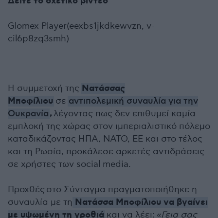
Δείτε το σχετικό βίντεο
Glomex Player(eexbs1jkdkewvzn, v-
cil6p8zq3smh)
Νατάσσας
H συμμετοχή της
Μποφίλιου
σε
αντιπολεμική συναυλία για την
,
Ουκρανία
λέγοντας πως δεν επιθυμεί καμία
εμπλοκή της χώρας στον ιμπεριαλιστικό πόλεμο
καταδικάζοντας ΗΠΑ, ΝΑΤΟ, ΕΕ και στο τέλος
και τη Ρωσία, προκάλεσε αρκετές αντιδράσεις
σε χρήστες των social media.
Προχθές στο Σύνταγμα πραγματοποιήθηκε η
Νατάσσα Μποφίλιου να βγαίνει
συναυλία με τη
με υψωμένη τη γροθιά
και να λέει:
«Γεια σας