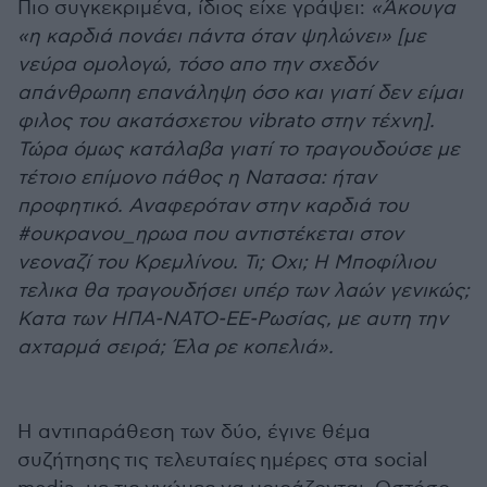
Πιο συγκεκριμένα, ίδιος είχε γράψει:
«Άκουγα
«η καρδιά πονάει πάντα όταν ψηλώνει» [με
νεύρα ομολογώ, τόσο απο την σχεδόν
απάνθρωπη επανάληψη όσο και γιατί δεν είμαι
φιλος του ακατάσχετου vibrato στην τέχνη].
Τώρα όμως κατάλαβα γιατί το τραγουδούσε με
τέτοιο επίμονο πάθος η Νατασα: ήταν
προφητικό. Αναφερόταν στην καρδιά του
#ουκρανου_ηρωα που αντιστέκεται στον
νεοναζί του Κρεμλίνου. Τι; Οχι; Η Μποφίλιου
τελικα θα τραγουδήσει υπέρ των λαών γενικώς;
Κατα των ΗΠΑ-ΝΑΤΟ-ΕΕ-Ρωσίας, με αυτη την
αχταρμά σειρά; Έλα ρε κοπελιά».
Η αντιπαράθεση των δύο, έγινε θέμα
συζήτησης τις τελευταίες ημέρες στα social