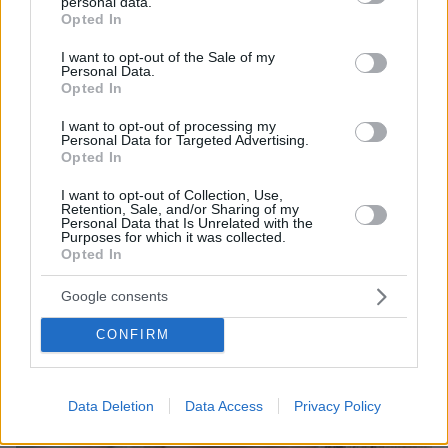
personal data.
grant or deny consent to Google and its third-party tags to
Opted In
use your data for below specified purposes in below Google
ΤΑ ΠΙΟ ΔΗΜΟΦΙΛΗ
consent section.
I want to opt-out of the Sale of my
Personal Data.
Opted In
I want to opt-out of processing my
Personal Data for Targeted Advertising.
Opted In
I want to opt-out of Collection, Use,
Retention, Sale, and/or Sharing of my
Personal Data that Is Unrelated with the
Purposes for which it was collected.
Opted In
Google consents
CONFIRM
Data Deletion
Data Access
Privacy Policy