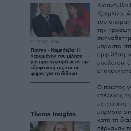
Λιουντμίλα 
Κρεμλίνο. Α
του απομακ
την προσωπ
σκηνοθετημ
23.05.2021, 12:30
μπροστά στι
Πούτιν - Καμπάεβα: Η
αμφιθέατρο
«ερωμένη» του μίλησε
για πρώτη φορά μετά την
μπαλέτου, έ
εξαφάνισή της και τις
επανεκκίνη
φήμες για τα δίδυμα
Ο πρώτος γά
στέλεχος τ
μετεωρική τ
μπροστά στο
Thema Insights
κατά τη διά
πέρναγαν τα