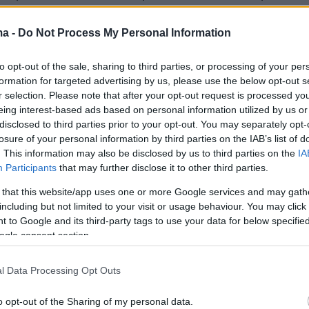
προστατεύσει από τα αδιάκριτα βλέμματα και
κούς αντιπάλους του. Η ύπαρξή τους, όμως,
ma -
Do Not Process My Personal Information
ε να αμφισβητηθεί, με τον ίδιο να
to opt-out of the sale, sharing to third parties, or processing of your per
ι λέγοντας «έχω δύο κόρες, αλλά δεν
formation for targeted advertising by us, please use the below opt-out s
μιλάω γι’ αυτές δημοσίως».
r selection. Please note that after your opt-out request is processed y
eing interest-based ads based on personal information utilized by us or
disclosed to third parties prior to your opt-out. You may separately opt-
losure of your personal information by third parties on the IAB’s list of
. This information may also be disclosed by us to third parties on the
IA
Participants
that may further disclose it to other third parties.
 that this website/app uses one or more Google services and may gath
including but not limited to your visit or usage behaviour. You may click 
 to Google and its third-party tags to use your data for below specifi
ogle consent section.
l Data Processing Opt Outs
o opt-out of the Sharing of my personal data.