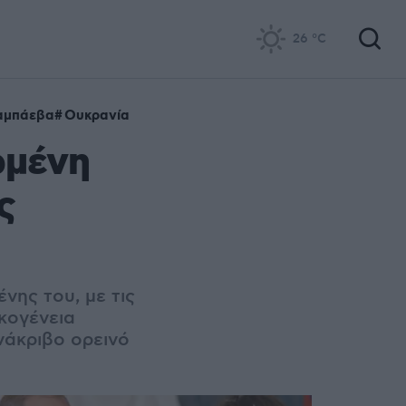
26
°C
αμπάεβα
Ουκρανία
ωμένη
ς
νης του, με τις
ικογένεια
νάκριβο ορεινό