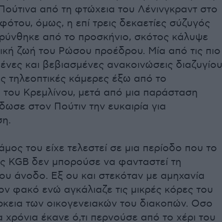
Πούτινα από τη φτώχεια του Λένινγκραντ στο
φότου, όμως, η επί τρεις δεκαετίες σύζυγός
ρύνθηκε από το προσκήνιο, σκότος κάλυψε
ική ζωή του Ρώσου προέδρου. Μία από τις πιο
ένες και βεβιασμένες ανακοινώσεις διαζυγίο
ς τηλεοπτικές κάμερες έξω από το
 του Κρεμλίνου, μετά από μια παράσταση
δωσε στον Πούτιν την ευκαιρία για
ση.
μος του είχε τελεστεί σε μια περίοδο που το
ης KGB δεν μπορούσε να φανταστεί τη
ου άνοδο. Εξ ου και στεκόταν με αμηχανία
ν φακό ενώ αγκάλιαζε τις μικρές κόρες του
ρκεια των οικογενειακών του διακοπών. Οσο
 χρόνια έκανε ό,τι περνούσε από το χέρι του