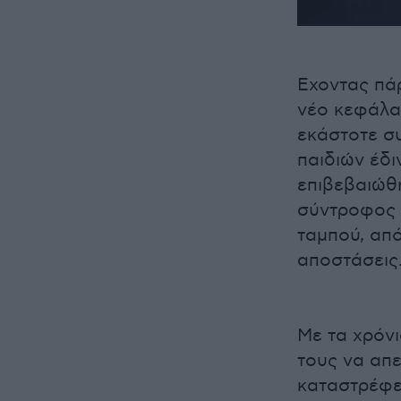
Εχοντας πάρ
νέο κεφάλαι
εκάστοτε σ
παιδιών έδι
επιβεβαιώθη
σύντροφος τ
ταμπού, απ
αποστάσεις
Με τα χρόνι
τους να απε
καταστρέφε