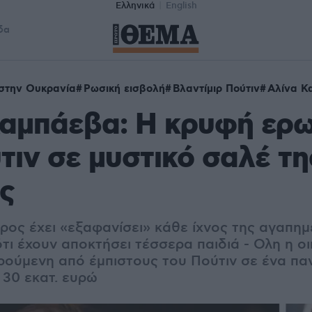
Ελληνικά
English
δα
στην Ουκρανία
Ρωσική εισβολή
Βλαντίμιρ Πούτιν
Αλίνα Κ
Καμπάεβα: Η κρυφή ερ
τιν σε μυστικό σαλέ τη
ς
ος έχει «εξαφανίσει» κάθε ίχνος της αγαπημέ
τι έχουν αποκτήσει τέσσερα παιδιά - Ολη η ο
ρούμενη από έμπιστους του Πούτιν σε ένα πα
 30 εκατ. ευρώ