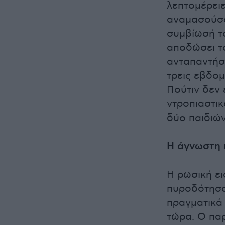
λεπτομέρειε
αναμασούσα
συμβίωσή το
αποδώσει το
ανταπαντήσ
τρεις εβδομ
Πούτιν δεν 
ντροπιαστικ
δύο παιδιών
Η άγνωστη 
Η ρωσική ε
πυροδότησαν
πραγματικά
τώρα. Ο πα