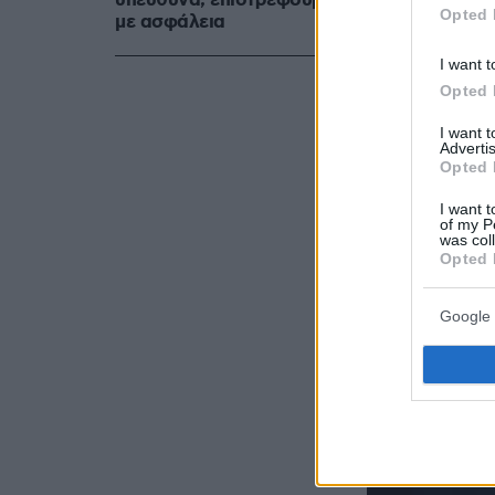
υπεύθυνα, επιστρέφουμε
Opted 
με ασφάλεια
I want t
Opted 
I want 
Advertis
Opted 
I want t
of my P
was col
Opted 
Google 