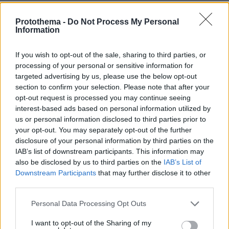
ΡΟΗ ΕΙΔΗΣΕΩΝ
Protothema -
Do Not Process My Personal
Information
Ειδήσεις
Δημοφιλή
Σχολιασμένα
If you wish to opt-out of the sale, sharing to third parties, or
πριν 7 λεπτά
Χατζηδάκης για Ράμφο: Η πνευματική παρακαταθήκη
processing of your personal or sensitive information for
του θα μείνει πάντα ζωντανή
targeted advertising by us, please use the below opt-out
section to confirm your selection. Please note that after your
πριν 8 λεπτά
opt-out request is processed you may continue seeing
Ο Λευτέρης Πανταζής και η Κόνι Μεταξά
interest-based ads based on personal information utilized by
φωτογραφίζονται αγκαλιά με φόντο το ηλιοβασίλεμα
us or personal information disclosed to third parties prior to
πριν 9 λεπτά
your opt-out. You may separately opt-out of the further
Η ζωή που κυλά γαλήνια στα καλά ξενοδοχεία που
disclosure of your personal information by third parties on the
βρίσκονται σε λίμνες
IAB’s list of downstream participants. This information may
also be disclosed by us to third parties on the
IAB’s List of
πριν 14 λεπτά
Downstream Participants
that may further disclose it to other
Wanderlove: Γινόμαστε όντως πιο ελκυστικοί το
third parties.
καλοκαίρι;
Please note that this website/app uses one or more Google
πριν 14 λεπτά
Personal Data Processing Opt Outs
Πώς να κερδίσετε την εμπιστοσύνη μιας πρώην
services and may gather and store information including but
αδέσποτης γάτας
not limited to your visit or usage behaviour. You may click to
I want to opt-out of the Sharing of my