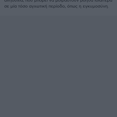
ανησυχία, που μπορεί να μοιραστούν βοηθά ιδιαίτερα
σε μία τόσο αγχωτική περίοδο, όπως η εγκυμοσύνη.