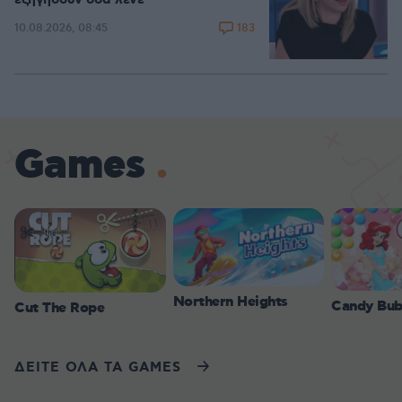
183
10.08.2026, 08:45
Games
Northern Heights
Candy Bub
Cut The Rope
ΔΕΙΤΕ ΟΛΑ ΤΑ GAMES