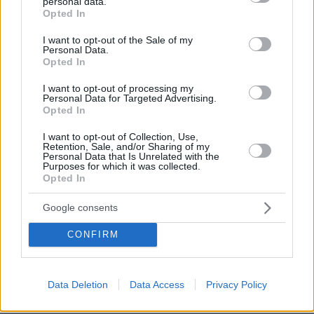
personal data.
grant or deny consent to Google and its third-party tags to
Opted In
πριν 14 λεπτά
use your data for below specified purposes in below Google
Παπαπαρασκευάς: Η ιστορία πίσω από την πιο διάσημη
consent section.
I want to opt-out of the Sale of my
καριόκα της Βόρειας Ελλάδας
Personal Data.
Opted In
πριν 16 λεπτά
Πώς τα data centers έγιναν νέο πεδίο πολιτικής
I want to opt-out of processing my
σύγκρουσης στις ΗΠΑ - Η απρόσμενη συμμαχία δεξιάς
Personal Data for Targeted Advertising.
και αριστεράς απέναντι στην AI
Opted In
πριν 24 λεπτά
I want to opt-out of Collection, Use,
Πόσο κακό κάνουν οι σαγιονάρες στα πόδια; Η
Retention, Sale, and/or Sharing of my
απάντηση μιας ποδίατρου
Personal Data that Is Unrelated with the
Purposes for which it was collected.
Opted In
πριν 32 λεπτά
«Πίστευα ότι στα 40 η ζωή μου θα έχει μπει σε τάξη.
Δεν έχει και δεν πειράζει»
Google consents
πριν 32 λεπτά
CONFIRM
Η ανάρτηση της Μαρίας Κίτσου για τα γενέθλιά της και
το «ευχαριστώ» στους συνεργάτες της
Data Deletion
Data Access
Privacy Policy
ΔΕΙΤΕ ΟΛΕΣ ΤΙΣ ΕΙΔΗΣΕΙΣ