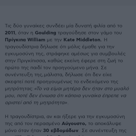
Τις δύο γυναίκες συνδέει μία δυνατή φιλία από το
2011
Goulding
, όταν η
τραγούδησε στον γάμο του
Πρίγκιπα William
Kate Middleton.
με την
Η
τραγουδίστρια δήλωσε ότι μόλις έμαθε για την
εγκυμοσύνη της, στράφηκε αμέσως για συμβουλές
στην Πριγκίπισσα, καθώς εκείνη έφερε στη ζωή το
πρώτο της παιδί τον προηγούμενο μήνα. Σε
συνέντευξη της, μάλιστα, δήλωσε ότι δεν είχε
σκεφτεί ποτέ προηγουμένως το ενδεχόμενο της
μητρότητας:
«Το να είμαι μητέρα δεν ήταν στο μυαλό
μου, ποτέ δεν ένιωσα ότι κάποια γυναίκα έπρεπε να
οριστεί από τη μητρότητα»
.
Η τραγουδίστρια, αν και ήξερε για την εγκυμοσύνη
Αύγουστο,
της από τον περασμένο
το αποκάλυψε
30 εβδομάδων
μόνο όταν ήταν
. Σε συνέντευξη της