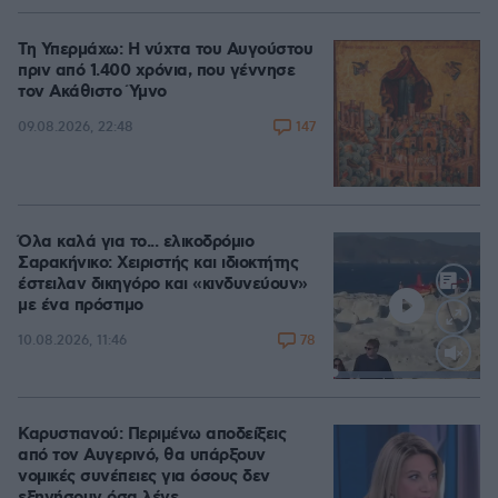
Τη Υπερμάχω: Η νύχτα του Αυγούστου
πριν από 1.400 χρόνια, που γέννησε
τον Ακάθιστο Ύμνο
147
09.08.2026, 22:48
Όλα καλά για το... ελικοδρόμιο
Σαρακήνικο: Χειριστής και ιδιοκτήτης
έστειλαν δικηγόρο και «κινδυνεύουν»
με ένα πρόστιμο
78
10.08.2026, 11:46
Loaded
:
100.00%
Καρυστιανού: Περιμένω αποδείξεις
από τον Αυγερινό, θα υπάρξουν
νομικές συνέπειες για όσους δεν
εξηγήσουν όσα λένε