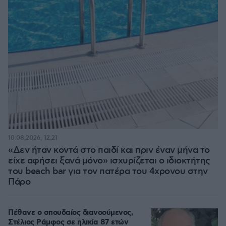
10.08.2026, 12:21
«Δεν ήταν κοντά στο παιδί και πριν έναν μήνα το
είχε αφήσει ξανά μόνο» ισχυρίζεται ο ιδιοκτήτης
του beach bar για τον πατέρα του 4χρονου στην
Πάρο
Πέθανε ο σπουδαίος διανοούμενος,
Στέλιος Ράμφος σε ηλικία 87 ετών