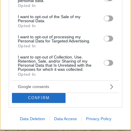
personal data.
grant or deny consent to Google and its third-party tags to
Opted In
use your data for below specified purposes in below Google
consent section.
I want to opt-out of the Sale of my
Personal Data.
Opted In
I want to opt-out of processing my
Personal Data for Targeted Advertising.
Opted In
I want to opt-out of Collection, Use,
Retention, Sale, and/or Sharing of my
Personal Data that Is Unrelated with the
Purposes for which it was collected.
Opted In
07.08.2026, 13:17
Google consents
Ο οδηγός του φορτηγού περιγράφει πώς έγινε το
τροχαίο με τους νεκρούς μάνα και γιο στις Σέρρες,
CONFIRM
η 43χρονη και ο 21χρονος πήγαιναν μαζί για
δουλειά
Data Deletion
Data Access
Privacy Policy