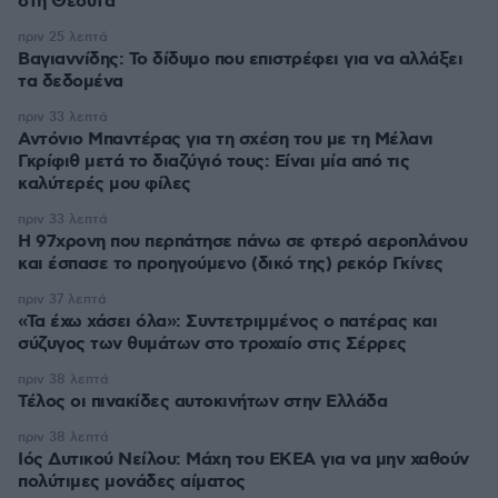
στη Θέουτα
πριν 25 λεπτά
Βαγιαννίδης: Το δίδυμο που επιστρέφει για να αλλάξει
τα δεδομένα
πριν 33 λεπτά
Αντόνιο Μπαντέρας για τη σχέση του με τη Μέλανι
Γκρίφιθ μετά το διαζύγιό τους: Είναι μία από τις
καλύτερές μου φίλες
πριν 33 λεπτά
Η 97χρονη που περπάτησε πάνω σε φτερό αεροπλάνου
και έσπασε το προηγούμενο (δικό της) ρεκόρ Γκίνες
πριν 37 λεπτά
«Τα έχω χάσει όλα»: Συντετριμμένος ο πατέρας και
σύζυγος των θυμάτων στο τροχαίο στις Σέρρες
πριν 38 λεπτά
Τέλος οι πινακίδες αυτοκινήτων στην Ελλάδα
πριν 38 λεπτά
Ιός Δυτικού Νείλου: Μάχη του ΕΚΕΑ για να μην χαθούν
πολύτιμες μονάδες αίματος