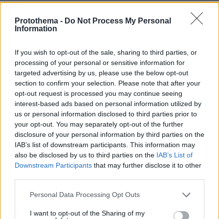
πριν 40 λεπτά
Ανατριχιαστικό video: Live η μετωπική σύγκρουση ΙΧ με
Protothema -
Do Not Process My Personal
φορτηγό στις Σέρρες
Information
πριν 44 λεπτά
If you wish to opt-out of the sale, sharing to third parties, or
Ιδιωτικότητα, το νέο πρόσωπο της ευεξίας
processing of your personal or sensitive information for
targeted advertising by us, please use the below opt-out
ΔΕΙΤΕ ΟΛΕΣ ΤΙΣ ΕΙΔΗΣΕΙΣ
section to confirm your selection. Please note that after your
opt-out request is processed you may continue seeing
interest-based ads based on personal information utilized by
us or personal information disclosed to third parties prior to
ΤΑ ΠΙΟ ΔΗΜΟΦΙΛΗ
your opt-out. You may separately opt-out of the further
disclosure of your personal information by third parties on the
IAB’s list of downstream participants. This information may
also be disclosed by us to third parties on the
IAB’s List of
Downstream Participants
that may further disclose it to other
third parties.
Please note that this website/app uses one or more Google
Personal Data Processing Opt Outs
services and may gather and store information including but
not limited to your visit or usage behaviour. You may click to
I want to opt-out of the Sharing of my