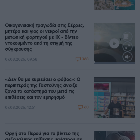
Οικογενειακή τραγωδία στις Σέρρες,
μητέρα και γιος οι νεκροί από την
μετωπική φορτηγού με ΙΧ - Βίντεο
ντοκουμέντο από τη στιγμή της
σύγκρουσης
368
07.08.2026, 09:58
Loaded
:
100.00%
«Δεν θα με κυριεύσει ο φόβος»: Ο
περιπτεράς της Γαστούνης άνοιξε
ξανά το κατάστημά του μετά τις
επιθέσεις και τον εμπρησμό
60
07.08.2026, 12:51
Οργή στο Περού για το βίντεο της
σεξουαλικής επίθεσης μαέστρου σε