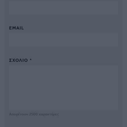
EMAIL
ΣΧΌΛΙΟ *
Απομένουν
2500
χαρακτήρες