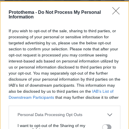
Protothema -
Do Not Process My Personal
Information
If you wish to opt-out of the sale, sharing to third parties, or
processing of your personal or sensitive information for
targeted advertising by us, please use the below opt-out
section to confirm your selection. Please note that after your
opt-out request is processed you may continue seeing
interest-based ads based on personal information utilized by
us or personal information disclosed to third parties prior to
your opt-out. You may separately opt-out of the further
29.10.2019, 11:32
disclosure of your personal information by third parties on the
Συναγερμός στο Χαϊδάρι: Άγνωστοι πυροβόλησαν εν
IAB’s list of downstream participants. This information may
ψυχρώ άντρα την ώρα που περίμενε στο φανάρι
also be disclosed by us to third parties on the
IAB’s List of
Downstream Participants
that may further disclose it to other
third parties.
Thema Insights
Please note that this website/app uses one or more Google
Personal Data Processing Opt Outs
services and may gather and store information including but
not limited to your visit or usage behaviour. You may click to
I want to opt-out of the Sharing of my