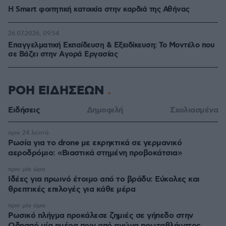
Η Smart φοιτητική κατοικία στην καρδιά της Αθήνας
26.07.2026, 09:54
Επαγγελματική Εκπαίδευση & Εξειδίκευση: Το Mοντέλο που
σε Bάζει στην Aγορά Eργασίας
ΡΟΗ ΕΙΔΗΣΕΩΝ
Ειδήσεις
Δημοφιλή
Σχολιασμένα
πριν 24 λεπτά
Ρωσία για το drone με εκρηκτικά σε γερμανικό
αεροδρόμιο: «Βιαστικά στημένη προβοκάτσια»
πριν μία ώρα
Ιδέες για πρωινό έτοιμο από το βράδυ: Εύκολες και
θρεπτικές επιλογές για κάθε μέρα
πριν μία ώρα
Ρωσικό πλήγμα προκάλεσε ζημιές σε γήπεδο στην
Οδησσό μία ημέρα πριν από αγώνα πρωταθλήματος,