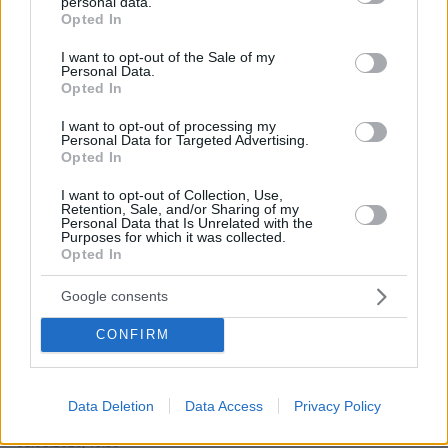
personal data.
grant or deny consent to Google and its third-party tags to
Opted In
use your data for below specified purposes in below Google
consent section.
I want to opt-out of the Sale of my
Personal Data.
Opted In
I want to opt-out of processing my
Personal Data for Targeted Advertising.
Opted In
I want to opt-out of Collection, Use,
Retention, Sale, and/or Sharing of my
Personal Data that Is Unrelated with the
Purposes for which it was collected.
Opted In
Google consents
CONFIRM
27.07.2026, 06:00
Το μέλλον της τεχνολογίας
Data Deletion
Data Access
Privacy Policy
03.08.2026, 10:56