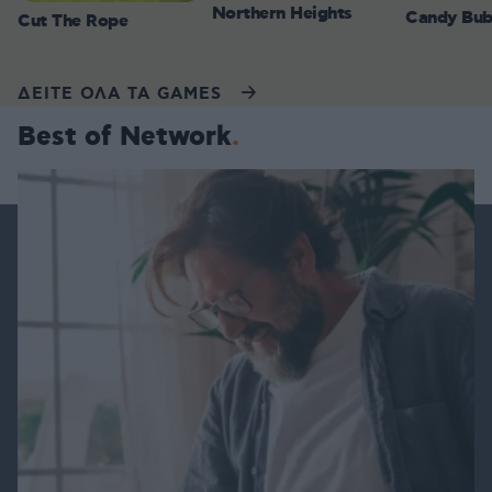
Northern Heights
Candy Bub
Cut The Rope
ΔΕΙΤΕ ΟΛΑ ΤΑ GAMES
Best of Network