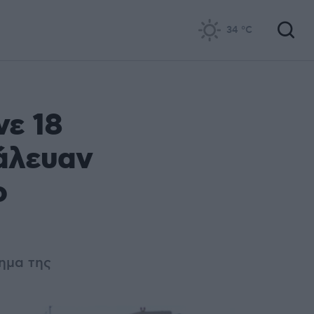
34
°C
νε 18
πάλευαν
ο
ημα της