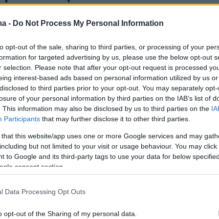
τις πληροφορίες, το παιδί είχε σηπτική
ma -
Do Not Process My Personal Information
ς διαπιστώθηκε από το ιατρικό προσωπικό το
ύ ιδρύματος. Στην πορεία, το βρέφος έκανε
to opt-out of the sale, sharing to third parties, or processing of your per
formation for targeted advertising by us, please use the below opt-out s
καρδιοαναπνευστικής ανακοπής.
r selection. Please note that after your opt-out request is processed y
eing interest-based ads based on personal information utilized by us or
 αμέσως, άρχισαν να τού κάνουν ΚΑΡΠΑ.
disclosed to third parties prior to your opt-out. You may separately opt-
losure of your personal information by third parties on the IAB’s list of
μως, το παιδάκι άφησε την τελευταία του
. This information may also be disclosed by us to third parties on the
IA
Participants
that may further disclose it to other third parties.
 that this website/app uses one or more Google services and may gath
including but not limited to your visit or usage behaviour. You may click 
 to Google and its third-party tags to use your data for below specifi
ogle consent section.
ική εντολή, ο παππούς συνελήφθη για το
 έκθεσης, προκειμένου να διερευνηθεί από τι
l Data Processing Opt Outs
χές τι ακριβώς έγινε.
o opt-out of the Sharing of my personal data.