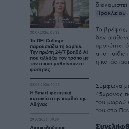
διακομιστε
Ηρακλείου
.
Το βρέφος, 
30.07.2026, 09:33
δεν αισθαν
Το DEI College
προκύπτει ό
παρουσιάζει τη Sophia.
Την πρώτη 24/7 βοηθό AI
από παιδίατ
που αλλάζει τον τρόπο με
η κατάστασ
τον οποίο μαθαίνουν οι
φοιτητές
Σύμφωνα με
03.08.2026, 10:56
Η Smart φοιτητική
45χρονος πα
κατοικία στην καρδιά της
του μωρού ε
Αθήνας
του στο Πα
29.07.2026, 09:39
Συνελήφθ
Διασκεδάζουμε