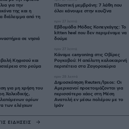
λια για την
Πλαστική μεμβράνη: 7 λάθη που
ικόνα της και η
όλοι κάνουμε στην κουζίνα
α διάλειμμα από τη
πριν 27 λεπτά
Εβδομάδα Μόδας Κοπεγχάγης: Το
kitten heel που δεν περιμέναμε να
οναστήρια σε νησιά
δούμε
πριν 27 λεπτά
Κάναμε canyoning στις Οβίρες
μβολή Κηφισού και
Ρογκοβού: Η απόλυτη καλοκαιρινή
υσχέρεια στο ρεύμα
περιπέτεια στα Ζαγοροχώρια
πριν 28 λεπτά
Δημοσκόπηση Reuters/Ipsos: Οι
αση για μη χρήση του
Αμερικανοί προετοιμάζονται για
ρη Χαλκιδικής,
περισσότερο χάος στη Μέση
βλεπόμενων ορίων
Ανατολή εν μέσω πολέμου με το
τα των ελέγχων
Ιράν
ΤΙΣ ΕΙΔΗΣΕΙΣ