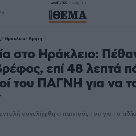
Ελληνικά
English
δα
ς
Ηράκλειο
Κρήτη
α στο Ηράκλειο: Πέθα
ρέφος, επί 48 λεπτά 
ροί του ΠΑΓΝΗ για να τ
ν
 εντολή συνελήφθη ο παππούς του για το αδίκ