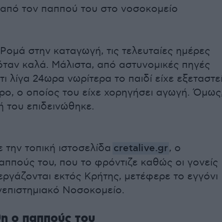
ί από τον παππού του στο νοσοκομείο
Ρομά στην καταγωγή, τις τελευταίες ημέρες
όταν καλά. Μάλιστα, από αστυνομικές πηγές
τι λίγα 24ωρα νωρίτερα το παιδί είχε εξεταστε
ρο, ο οποίος του είχε χορηγήσει αγωγή. Όμως
ή του επιδεινώθηκε.
 την τοπική ιστοσελίδα
cretalive.gr
, ο
ππούς του, που το φρόντιζε καθώς οι γονείς
ργάζονται εκτός Κρήτης, μετέφερε το εγγόνι
νεπιστημιακό Νοσοκομείο.
η ο παππούς του