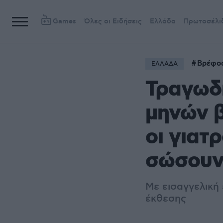
Games
Όλες οι Ειδήσεις
Ελλάδα
Πρωτοσέλι
Βρέφο
ΕΛΛΑΔΑ
Τραγωδί
μηνών β
οι γιατ
σώσου
Με εισαγγελική
έκθεσης