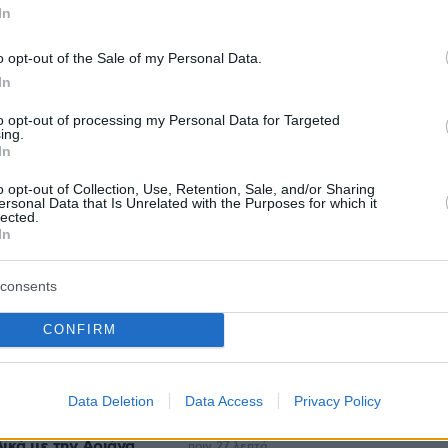
In
o opt-out of the Sale of my Personal Data.
In
protothema.gr στο Google News
το
και μάθετε πρώτοι
to opt-out of processing my Personal Data for Targeted
εις
ing.
In
Ειδήσεις
 τελευταίες
από την Ελλάδα και τον Κόσμο, τη
o opt-out of Collection, Use, Retention, Sale, and/or Sharing
Protothema.gr
μβαίνουν, στο
ersonal Data that Is Unrelated with the Purposes for which it
lected.
In
Ειδήσεις
Δημοφιλή
Σχολιασμέν
consents
ΗΣΕΩΝ
CONFIRM
ριοχή Κολυμπάδα
πριν 17 λεπτά
 αεροσκάφη
Βίκυ Καγιά: Στη Μύκονο με φλορά
Data Deletion
Data Access
Privacy Policy
φόρεμα και την κόρη της
λικά με την Αριάνα
πριν 27 λεπτά