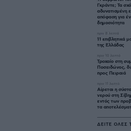
Γκράντε; Τα σχό
αδυνατισμένη ε
απόφαση για έν
δημοσιότητα
πριν 8 λεπτά
11 επιβλητικά μ
της Ελλάδας
πριν 10 λεπτά
Τροχαίο στη συ
Ποσειδώνος, δ
προς Πειραιά
πριν 11 λεπτά
Αίρεται η σύστ
νερού στη Σίβη
εντός των προ
τα αποτελέσμα
ΔΕΙΤΕ ΟΛΕΣ 