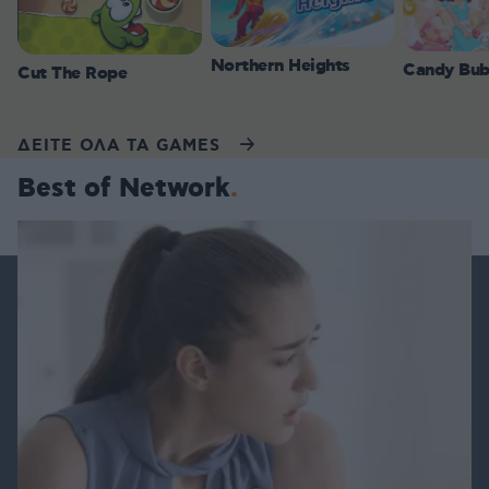
Northern Heights
Candy Bub
Cut The Rope
ΔΕΙΤΕ ΟΛΑ ΤΑ GAMES
Best of Network