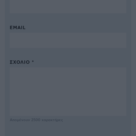
EMAIL
ΣΧΌΛΙΟ *
Απομένουν
2500
χαρακτήρες