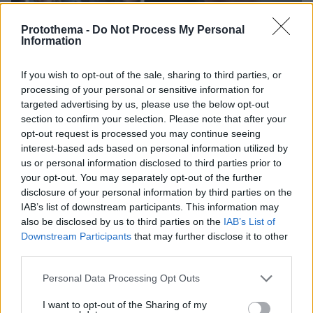
Protothema -
Do Not Process My Personal
Information
If you wish to opt-out of the sale, sharing to third parties, or
processing of your personal or sensitive information for
targeted advertising by us, please use the below opt-out
section to confirm your selection. Please note that after your
opt-out request is processed you may continue seeing
interest-based ads based on personal information utilized by
us or personal information disclosed to third parties prior to
09.08.2026, 08:33
your opt-out. You may separately opt-out of the further
Το σπίτι του τρόμου στο Άινταχο: Η νύχτα που
disclosure of your personal information by third parties on the
τέσσερις φοιτητές δολοφονήθηκαν μέσα σε λίγα
IAB’s list of downstream participants. This information may
λεπτά
also be disclosed by us to third parties on the
IAB’s List of
Downstream Participants
that may further disclose it to other
third parties.
Please note that this website/app uses one or more Google
Personal Data Processing Opt Outs
services and may gather and store information including but
not limited to your visit or usage behaviour. You may click to
I want to opt-out of the Sharing of my