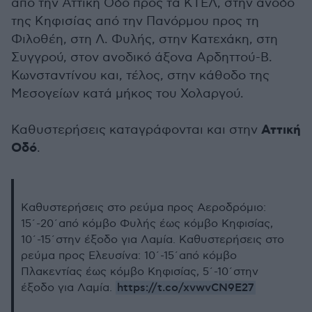
από την Αττική Οδό προς τα ΚΤΕΛ, στην άνοδο
της Κηφισίας από την Πανόρμου προς τη
Φιλοθέη, στη Λ. Φυλής, στην Κατεχάκη, στη
Συγγρού, στον ανοδικό άξονα Αρδηττού-Β.
Κωνσταντίνου και, τέλος, στην κάθοδο της
Μεσογείων κατά μήκος του Χολαργού.
Αττική
Καθυστερήσεις καταγράφονται και στην
Οδό
.
Καθυστερήσεις στο ρεύμα προς Αεροδρόμιο:
15΄-20΄από κόμβο Φυλής έως κόμβο Κηφισίας,
10΄-15΄στην έξοδο για Λαμία. Καθυστερήσεις στο
ρεύμα προς Ελευσίνα: 10΄-15΄από κόμβο
Πλακεντίας έως κόμβο Κηφισίας, 5΄-10΄στην
https://t.co/xvwvCN9E27
έξοδο για Λαμία.