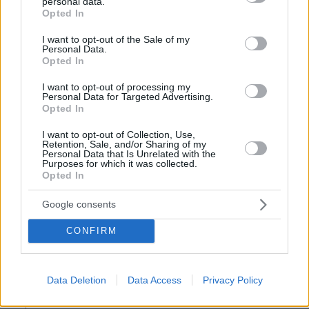
personal data.
grant or deny consent to Google and its third-party tags to
Opted In
use your data for below specified purposes in below Google
consent section.
I want to opt-out of the Sale of my
Personal Data.
Opted In
I want to opt-out of processing my
Personal Data for Targeted Advertising.
Opted In
I want to opt-out of Collection, Use,
Retention, Sale, and/or Sharing of my
Personal Data that Is Unrelated with the
Purposes for which it was collected.
Opted In
Google consents
CONFIRM
08.08.2026, 21:43
Χόρχε Μέσι: Ο εργάτης από το Ροσάριο που πήρε
τον 13χρονο Λιονέλ από το χέρι και άλλαξε την
Data Deletion
Data Access
Privacy Policy
ιστορία του ποδοσφαίρου με μια υπογραφή σε...
χαρτοπετσέτα