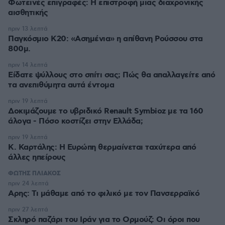
Φωτεινές επιγραφές: Η επιστροφή μιας διαχρονικής
αισθητικής
πριν 13 λεπτά
Παγκόσμιο Κ20: «Ασημένια» η απίθανη Ρούσσου στα
800μ.
πριν 14 λεπτά
Είδατε ψύλλους στο σπίτι σας; Πώς θα απαλλαγείτε από
τα ανεπιθύμητα αυτά έντομα
πριν 19 λεπτά
Δοκιμάζουμε το υβριδικό Renault Symbioz με τα 160
άλογα - Πόσο κοστίζει στην Ελλάδα;
πριν 19 λεπτά
Κ. Καρτάλης: Η Ευρώπη θερμαίνεται ταχύτερα από
άλλες ηπείρους
ΦΩΤΗΣ ΠΛΙΑΚΟΣ
πριν 24 λεπτά
Αρης: Τι μάθαμε από το φιλικό με τον Πανσερραϊκό
πριν 27 λεπτά
Σκληρό παζάρι του Ιράν για το Ορμούζ: Οι όροι που