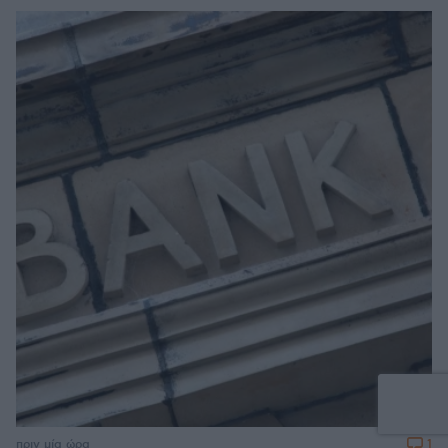
1
πριν μία ώρα