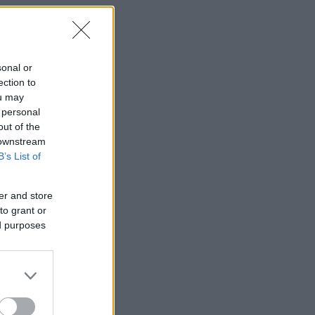
sonal or
ection to
ou may
 personal
out of the
 downstream
B’s List of
er and store
to grant or
ed purposes