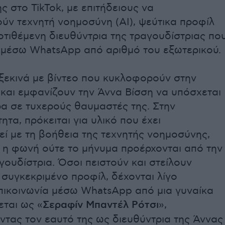
ς στο TikTok, με επιτήδειους να
ύν τεχνητή νοημοσύνη (AI), ψεύτικα προφίλ
οτιθέμενη διευθύντρια της τραγουδίστριας πο
ί μέσω WhatsApp από αριθμό του εξωτερικού.
 ξεκινά με βίντεο που κυκλοφορούν στην
και εμφανίζουν την Άννα Βίσση να υπόσχεται
α σε τυχερούς θαυμαστές της. Στην
ητα, πρόκειται για υλικό που έχει
ί με τη βοήθεια της τεχνητής νοημοσύνης,
 η φωνή ούτε το μήνυμα προέρχονται από την
αγουδίστρια. Όσοι πειστούν και στείλουν
συγκεκριμένο προφίλ, δέχονται λίγο
πικοινωνία μέσω WhatsApp από μια γυναίκα
εται ως «
Σεραφίν Μπαντέλ Ρότσι
»,
ντας τον εαυτό της ως διευθύντρια της Άννας