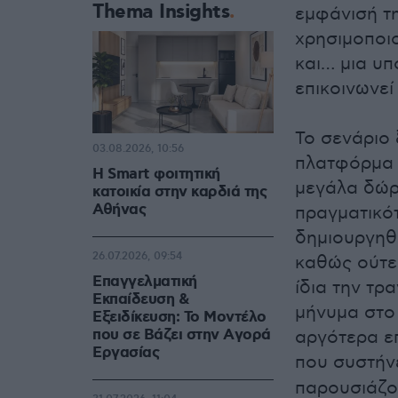
Thema Insights
εμφάνισή τη
χρησιμοποιο
και… μια υπ
επικοινωνε
Το σενάριο
03.08.2026, 10:56
πλατφόρμα 
Η Smart φοιτητική
μεγάλα δώρ
κατοικία στην καρδιά της
Αθήνας
πραγματικότ
δημιουργηθε
26.07.2026, 09:54
καθώς ούτε
Επαγγελματική
ίδια την τρ
Εκπαίδευση &
μήνυμα στο 
Εξειδίκευση: Το Mοντέλο
που σε Bάζει στην Aγορά
αργότερα ε
Eργασίας
που συστήν
παρουσιάζο