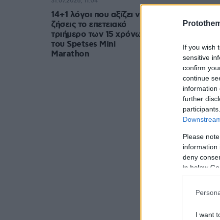
31.07.2026, 11:04
Βίσση.
14+1 λόγοι που αξίζει να
Protothe
ζήσεις το επετειακό
τριήμερο των 15 χρόνων
του Spetses Mini
If you wish 
Marathon
sensitive in
confirm you
continue se
information 
further disc
participants
Downstream 
Please note
information 
deny consent
in below Go
Persona
I want t