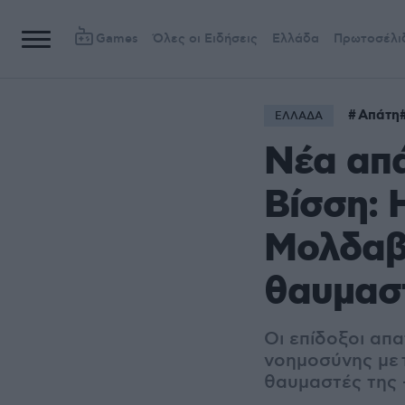
Games
Όλες οι Ειδήσεις
Ελλάδα
Πρωτοσέλι
Απάτη
ΕΛΛΑΔΑ
Νέα απά
Βίσση: 
Μολδαβ
θαυμασ
Οι επίδοξοι απ
νοημοσύνης με 
θαυμαστές της -