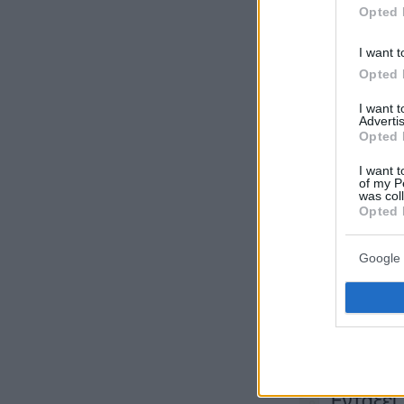
Opted 
I want t
Opted 
I want 
Advertis
Opted 
I want t
of my P
was col
Opted 
Google 