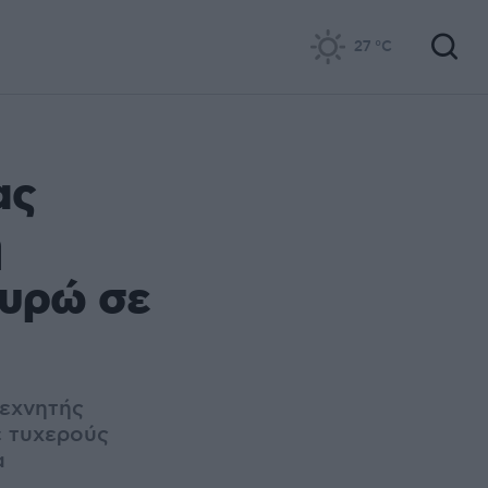
27
°C
ας
η
ευρώ σε
τεχνητής
ε τυχερούς
α