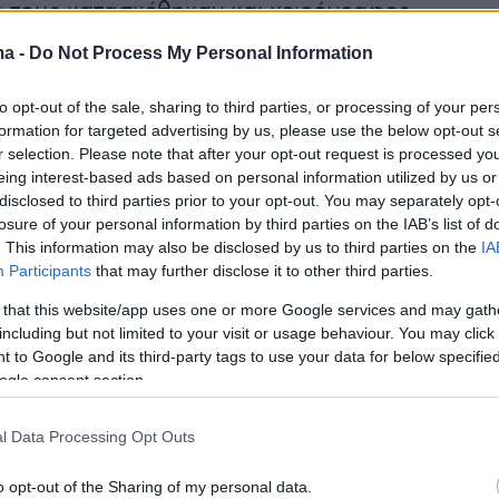
ή τους κατασχέθηκαν και χειρόγραφες
με τις αγοραπωλησίες οι οποίες εξετάζονται.
ma -
Do Not Process My Personal Information
υς σχηματίστηκε δικογραφία για διακίνηση
to opt-out of the sale, sharing to third parties, or processing of your per
formation for targeted advertising by us, please use the below opt-out s
 σε βαθμό κακουργήματος και παράβαση της
r selection. Please note that after your opt-out request is processed y
 περί όπλων και οδηγήθηκαν στον εισαγγελέα
eing interest-based ads based on personal information utilized by us or
δικών Ζακύνθου.
disclosed to third parties prior to your opt-out. You may separately opt-
losure of your personal information by third parties on the IAB’s list of
. This information may also be disclosed by us to third parties on the
IA
ήμερα:
Participants
that may further disclose it to other third parties.
 that this website/app uses one or more Google services and may gath
 η Βρετανία ή η Σοβιετική Ένωση;» - Ο Μασκ
including but not limited to your visit or usage behaviour. You may click 
τη σύλληψη ενός άνδρα για σχόλια στο
 to Google and its third-party tags to use your data for below specifi
ogle consent section.
l Data Processing Opt Outs
ΟΥ για Covid-19: Ο ιός αλλάζει συνεχώς, κάτι
έτει όλους σε κίνδυνο
o opt-out of the Sharing of my personal data.