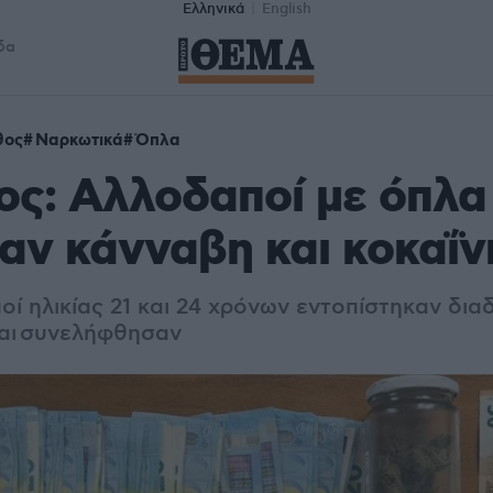
Ελληνικά
English
δα
θος
Ναρκωτικά
Όπλα
ς: Αλλοδαποί με όπλα
ν κάνναβη και κοκαΐν
ί ηλικίας 21 και 24 χρόνων εντοπίστηκαν δια
αι
συνελήφθησαν