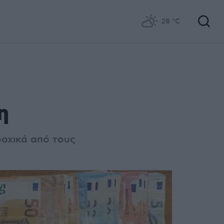
28
°C
η
δοχικά από τους