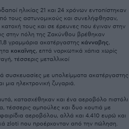
δαποί ηλικίας 21 και 24 χρόνων εντοπίστηκαν
από τους αστυνομικούς και συνελήφθησαν,
κατοχή τους και σε έρευνες που έγιναν στην
ους στην πόλη της Ζακύνθου βρέθηκαν
11,8 γραμμάρια ακατέργαστης
κάνναβης
,
τητα
κοκαΐνης
, επτά ναρκωτικά χάπια χωρίς
ταγή, τέσσερις μεταλλικοί
πτά συσκευασίες με υπολείμματα ακατέργαστης
ι μια ηλεκτρονική ζυγαριά.
αυτά, κατασχέθηκαν και ένα αεροβόλο πιστόλι
α, τέσσερις αμπούλες και δυο κουτιά με
φαιρίδια αεροβόλου, αλλά και 4.410 ευρώ και
ά zloti που προέρχονταν από την πώληση.