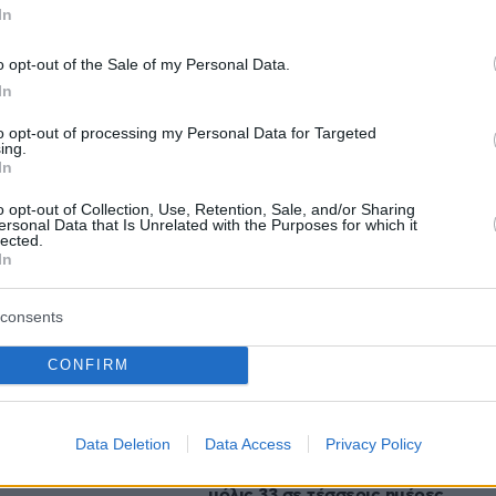
In
άρις επιλέγει τον Τιμ Γουόλς ως υποψήφιο
o opt-out of the Sale of my Personal Data.
ο
In
to opt-out of processing my Personal Data for Targeted
ing.
protothema.gr στο Google News
το
και μάθετε πρώτοι
In
εις
o opt-out of Collection, Use, Retention, Sale, and/or Sharing
ersonal Data that Is Unrelated with the Purposes for which it
Ειδήσεις
 τελευταίες
από την Ελλάδα και τον Κόσμο, τη
lected.
In
Protothema.gr
μβαίνουν, στο
consents
Ειδήσεις
Δημοφιλή
Σχολιασμέν
ΗΣΕΩΝ
CONFIRM
πριν 21 λεπτά
Data Deletion
Data Access
Privacy Policy
σίθι: Βουτιές στις
Με το «σταγονόμετρο» η διέλευση
αλίες του
πλοίων από το Στενό του Ορμούζ,
μόλις 33 σε τέσσερις ημέρες