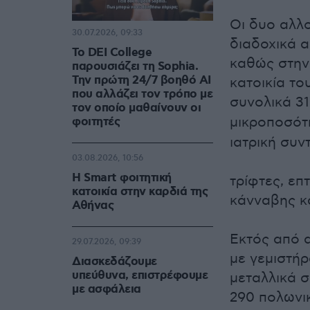
Οι δυο αλλο
30.07.2026, 09:33
διαδοχικά 
Το DEI College
καθώς στην 
παρουσιάζει τη Sophia.
Την πρώτη 24/7 βοηθό AI
κατοικία τ
που αλλάζει τον τρόπο με
συνολικά 3
τον οποίο μαθαίνουν οι
μικροποσό
φοιτητές
ιατρική συν
03.08.2026, 10:56
Η Smart φοιτητική
τρίφτες, ε
κατοικία στην καρδιά της
κάνναβης κα
Αθήνας
Εκτός από 
29.07.2026, 09:39
με γεμιστήρ
Διασκεδάζουμε
υπεύθυνα, επιστρέφουμε
μεταλλικά σ
με ασφάλεια
290 πολωνικ