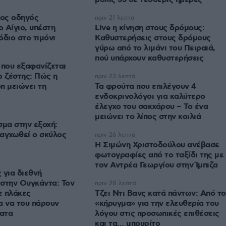
ος οδηγός
πριν 21 λεπτά
 Αίγιο, υπέστη
Live η κίνηση στους δρόμους:
όδιο στο τιμόνι
Καθυστερήσεις στους δρόμους
γύρω από το λιμάνι του Πειραιά,
πού υπάρχουν καθυστερήσεις
 που εξαφανίζεται
ω ζέστης: Πώς η
πριν 23 λεπτά
n μειώνει τη
Τα φρούτα που επιλέγουν 4
ενδοκρινολόγοι για καλύτερο
έλεγχο του σακχάρου – Το ένα
μειώνει το λίπος στην κοιλιά
σμα στην εξοχή:
 αγχωθεί ο σκύλος
πριν 26 λεπτά
Η Σιμώνη Χριστοδούλου ανέβασε
φωτογραφίες από το ταξίδι της με
τον Αντρέα Γεωργίου στην Ίμπιζα
 για διεθνή
στην Ουγκάντα: Τον
πριν 28 λεπτά
ε πλάκες
Τζει Ντι Βανς κατά πάντων: Από το
α να του πάρουν
«κήρυγμα» για την ελευθερία του
ματα
λόγου στις προσωπικές επιθέσεις
και τα… μπουρίτο