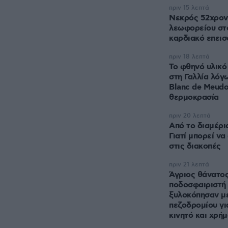
πριν 15 λεπτά
Νεκρός 52χρον
λεωφορείου στο
καρδιακό επεισ
πριν 18 λεπτά
Το φθηνό υλικό
στη Γαλλία λόγ
Blanc de Meudo
θερμοκρασία
πριν 20 λεπτά
Από το διαμέρι
Γιατί μπορεί να
στις διακοπές
πριν 21 λεπτά
Άγριος θάνατος
ποδοσφαιριστή 
ξυλοκόπησαν μ
πεζοδρομίου γι
κινητό και χρή