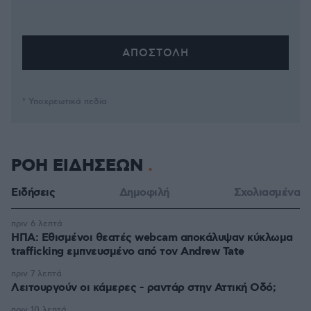
* Υποχρεωτικά πεδία
ΡΟΗ ΕΙΔΗΣΕΩΝ
Ειδήσεις
Δημοφιλή
Σχολιασμένα
πριν 6 λεπτά
ΗΠΑ: Εθισμένοι θεατές webcam αποκάλυψαν κύκλωμα
trafficking εμπνευσμένο από τον Andrew Tate
πριν 7 λεπτά
Λειτουργούν οι κάμερες - ραντάρ στην Αττική Οδό;
πριν 10 λεπτά