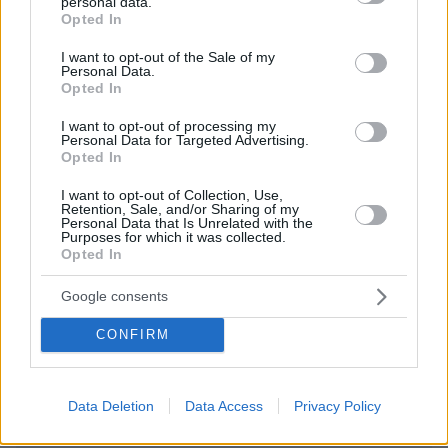
personal data.
grant or deny consent to Google and its third-party tags to
ΌΝΟΜΑ *
Opted In
use your data for below specified purposes in below Google
consent section.
I want to opt-out of the Sale of my
Personal Data.
Opted In
EMAIL
I want to opt-out of processing my
Personal Data for Targeted Advertising.
Opted In
I want to opt-out of Collection, Use,
Retention, Sale, and/or Sharing of my
Personal Data that Is Unrelated with the
Purposes for which it was collected.
ΣΧΌΛΙΟ *
Opted In
Google consents
CONFIRM
Data Deletion
Data Access
Privacy Policy
Απομένουν
2500
χαρακτήρες