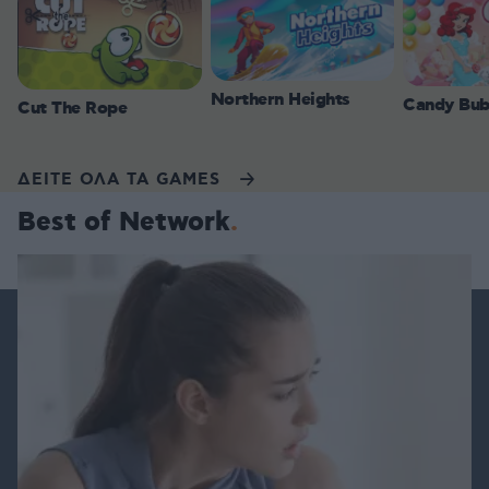
Northern Heights
Candy Bub
Cut The Rope
ΔΕΙΤΕ ΟΛΑ ΤΑ GAMES
Best of Network