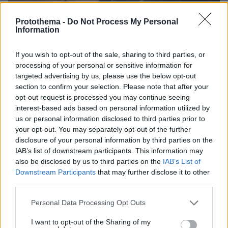
Protothema -
Do Not Process My Personal
04.08.2026, 11:20
Information
Πώς μια απλή ιδέα εξελίχθηκε σε κορυφαίο θεσμό
ρομποτικής στην Ελλάδα
If you wish to opt-out of the sale, sharing to third parties, or
processing of your personal or sensitive information for
06.08.2026, 10:52
targeted advertising by us, please use the below opt-out
Από μαθητής, φοιτητής σε άλλη πόλη!
section to confirm your selection. Please note that after your
opt-out request is processed you may continue seeing
interest-based ads based on personal information utilized by
26.07.2026, 09:54
us or personal information disclosed to third parties prior to
Επαγγελματική Εκπαίδευση & Εξειδίκευση: Το Mοντέλο που
your opt-out. You may separately opt-out of the further
σε Bάζει στην Aγορά Eργασίας
disclosure of your personal information by third parties on the
IAB’s list of downstream participants. This information may
ΣΧΟΛΙΑ
also be disclosed by us to third parties on the
IAB’s List of
Downstream Participants
that may further disclose it to other
ΠΡΟΣΘΗΚΗ ΣΧΟΛΙΟΥ
third parties.
Please note that this website/app uses one or more Google
Personal Data Processing Opt Outs
ΠΡΟΣΘΗΚΗ ΣΧΟΛΙΟΥ
services and may gather and store information including but
not limited to your visit or usage behaviour. You may click to
I want to opt-out of the Sharing of my