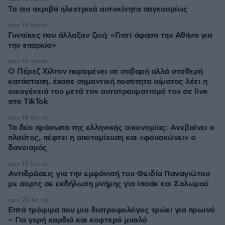
Τα πιο ακριβά ηλεκτρικά αυτοκίνητα παγκοσμίως
πριν 14 λεπτά
Γυναίκες που άλλαξαν ζωή: «Γιατί άφησα την Αθήνα για
την επαρχία»
πριν 15 λεπτά
Ο Πέρεζ Χίλτον παραμένει σε σοβαρή αλλά σταθερή
κατάσταση, έχασε σημαντική ποσότητα αίματος λέει η
οικογένειά του μετά τον αυτοτραυματισμό του σε live
στο TikTok
πριν 16 λεπτά
Τα δύο πρόσωπα της ελληνικής οικονομίας: Aνεβαίνει ο
πλούτος, πέφτει η αποταμίευση και «φουσκώνει» ο
δανεισμός
πριν 19 λεπτά
Αντιδράσεις για την εμφάνισή του Φειδία Παναγιώτου
με σορτς σε εκδήλωση μνήμης για Ισαάκ και Σολωμού
πριν 25 λεπτά
Επτά τρόφιμα που μια διατροφολόγος τρώει για πρωινό
– Για γερή καρδιά και κοφτερό μυαλό