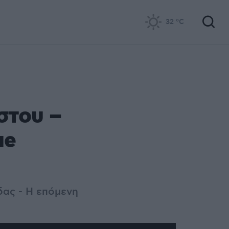
32
°C
στου –
ue
δας - Η επόμενη