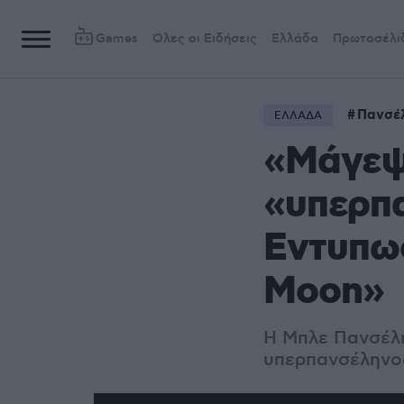
Games
Όλες οι Ειδήσεις
Ελλάδα
Πρωτοσέλι
Πανσέ
ΕΛΛΑΔΑ
«Μάγεψ
«υπερπ
Εντυπωσ
Moon»
Η Μπλε Πανσέλη
υπερπανσέληνος