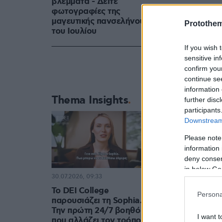
βλέμματα - Δείτε
φωτογραφίες της
μαγευτικής πανσελήνου
Protothe
του Ιουλίου
If you wish 
sensitive in
confirm you
continue se
information 
Thema Insights
further disc
participants
Downstream 
Please note
information 
deny consent
in below Go
30.07.2026, 09:33
Το DEI College
Persona
παρουσιάζει τη Sophia.
Την πρώτη 24/7 βοηθό AI
I want t
που αλλάζει τον τρόπο με