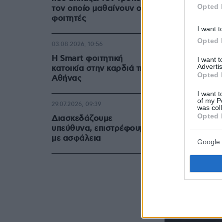
Ναύπλιο
Opted 
τον οποίο μαθαίνουν οι
φοιτητές
I want t
Opted 
03.08.2026, 10:56
Η Smart φοιτητική
I want 
Advertis
κατοικία στην καρδιά της
Opted 
Αθήνας
I want t
of my P
29.07.2026, 09:39
was col
Opted 
Διασκεδάζουμε
υπεύθυνα, επιστρέφουμε
με ασφάλεια
Google 