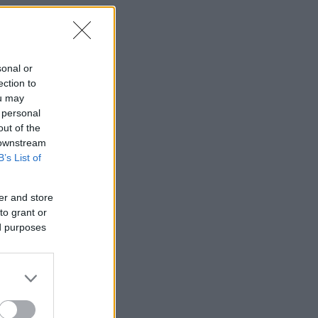
sonal or
ection to
ou may
 personal
out of the
 downstream
B’s List of
er and store
to grant or
ed purposes