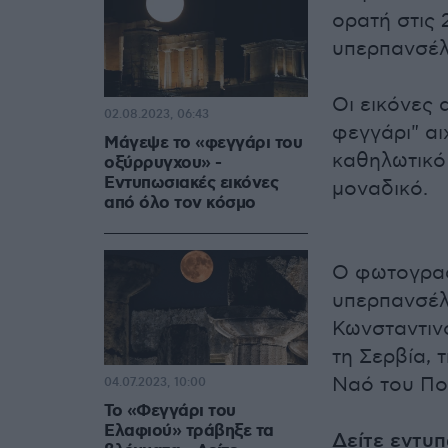
ορατή στις 
υπερπανσέλη
Οι εικόνες 
02.08.2023, 06:43
φεγγάρι" α
Μάγεψε το «φεγγάρι του
καθηλωτικό
οξύρρυγχου» -
Εντυπωσιακές εικόνες
μοναδικό.
από όλο τον κόσμο
Ο φωτογραφ
υπερπανσέλ
Κωνσταντινο
τη Σερβία, 
Ναό του Πο
04.07.2023, 10:00
Το «Φεγγάρι του
Ελαφιού» τράβηξε τα
Δείτε εντυ