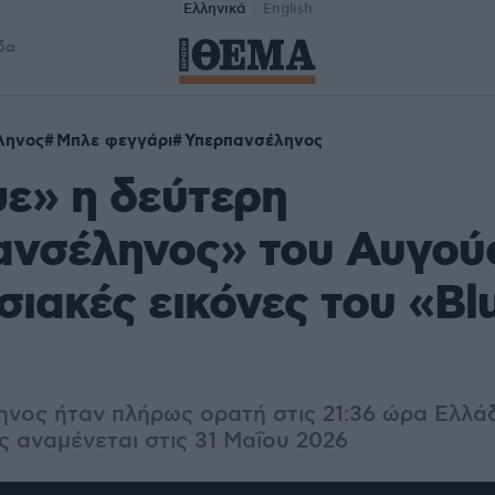
Ελληνικά
English
δα
ληνος
Μπλε φεγγάρι
Υπερπανσέληνος
ε» η δεύτερη
ανσέληνος» του Αυγού
ιακές εικόνες του «Bl
νος ήταν πλήρως ορατή στις 21:36 ώρα Ελλά
 αναμένεται στις 31 Μαΐου 2026