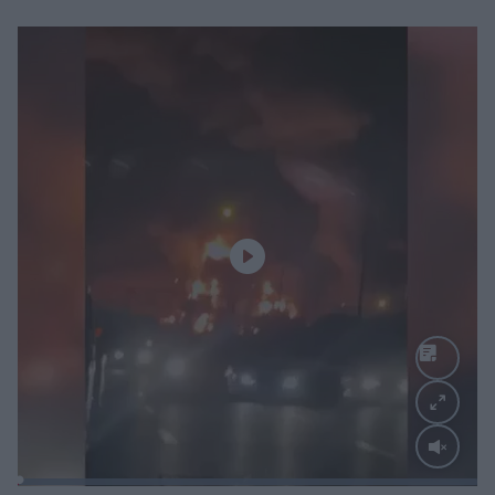
Loaded
:
100.00%