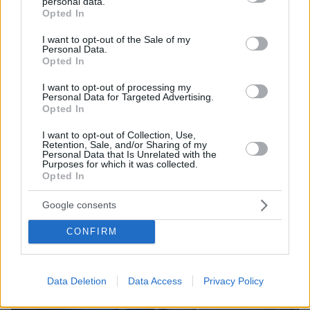
personal data.
grant or deny consent to Google and its third-party tags to
Έβρο και Ροδόπη
Opted In
use your data for below specified purposes in below Google
πριν μία ώρα
consent section.
I want to opt-out of the Sale of my
Ένας γιατρός δίνει 5 απλές συμβουλές που χαρίζουν
Personal Data.
υγεία μετά τα 50
Opted In
I want to opt-out of processing my
Personal Data for Targeted Advertising.
ΔΕΙΤΕ ΟΛΕΣ ΤΙΣ ΕΙΔΗΣΕΙΣ
Opted In
I want to opt-out of Collection, Use,
Retention, Sale, and/or Sharing of my
Personal Data that Is Unrelated with the
ΤΑ ΠΙΟ ΔΗΜΟΦΙΛΗ
Purposes for which it was collected.
Opted In
Google consents
CONFIRM
Data Deletion
Data Access
Privacy Policy