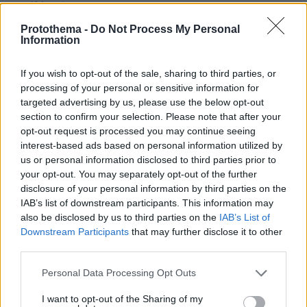
πριν 19 λεπτά
DIY beauty: Δέκα συν μία celebrities που επιμελλούνται
Protothema -
Do Not Process My Personal
οι ίδιες τα μαλλιά και το μακιγιάζ τους
Information
πριν 19 λεπτά
Η επιστήμη πίσω από το τέλειο γλυκό του κουταλιού
If you wish to opt-out of the sale, sharing to third parties, or
σταφύλι
processing of your personal or sensitive information for
targeted advertising by us, please use the below opt-out
πριν 20 λεπτά
Χούθι, το «άλυτο πρόβλημα» της Μέσης Ανατολής: Γιατί
section to confirm your selection. Please note that after your
χίλια πλήγματα δεν ήταν αρκετά για να τους
opt-out request is processed you may continue seeing
σταματήσουν
interest-based ads based on personal information utilized by
us or personal information disclosed to third parties prior to
πριν 23 λεπτά
your opt-out. You may separately opt-out of the further
Φωτιά στο Σπήλαιο Ορεστιάδας, σηκώθηκε ελικόπτερο
disclosure of your personal information by third parties on the
IAB’s list of downstream participants. This information may
πριν 29 λεπτά
Η Σύμη της αρχοντιάς και του φυσικού πλούτου
also be disclosed by us to third parties on the
IAB’s List of
Downstream Participants
that may further disclose it to other
πριν 34 λεπτά
third parties.
Η Σίσσυ Χρηστίδου φωτογραφήθηκε με μονοκίνι σε
παραλία στα Χανιά
Please note that this website/app uses one or more Google
Personal Data Processing Opt Outs
services and may gather and store information including but
πριν 43 λεπτά
not limited to your visit or usage behaviour. You may click to
I want to opt-out of the Sharing of my
Δύο συλλήψεις για παράνομη μεταφορά μεταναστών σε