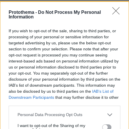
Επαγγελματική Εκπαίδευση & Εξειδίκευση: Το Mοντέλο που
σε Bάζει στην Aγορά Eργασίας
Protothema -
Do Not Process My Personal
Information
ΡΟΗ ΕΙΔΗΣΕΩΝ
If you wish to opt-out of the sale, sharing to third parties, or
processing of your personal or sensitive information for
Ειδήσεις
Δημοφιλή
Σχολιασμένα
targeted advertising by us, please use the below opt-out
section to confirm your selection. Please note that after your
πριν 7 λεπτά
opt-out request is processed you may continue seeing
Ξεπέρασε τη λοιμώδη μονοπυρήνωση ο Τεττέη, ποιες οι
interest-based ads based on personal information utilized by
πιθανότητες να προλάβει τη ρεβάνς με την ΤΣΣΚΑ 1948
us or personal information disclosed to third parties prior to
your opt-out. You may separately opt-out of the further
πριν 9 λεπτά
disclosure of your personal information by third parties on the
Μαγνήσιο: Πόσο χρειαζόμαστε για να αποφύγουμε την
άνοια και να μη γεράσει το μυαλό
IAB’s list of downstream participants. This information may
also be disclosed by us to third parties on the
IAB’s List of
πριν 10 λεπτά
Downstream Participants
that may further disclose it to other
Τα 4 όνειρα που συνήθως βλέπουμε μετά τον θάνατο
third parties.
του κατοικιδίου μας- Τι σημαίνουν
Please note that this website/app uses one or more Google
Personal Data Processing Opt Outs
πριν 10 λεπτά
services and may gather and store information including but
Μία ταξιδιωτική συντάκτρια για τα μέρη που δεν θα
not limited to your visit or usage behaviour. You may click to
I want to opt-out of the Sharing of my
επισκεπτόταν ποτέ ξανά