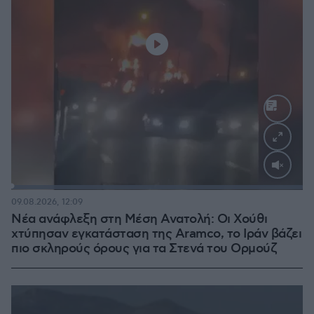
Loaded
:
100.00%
09.08.2026, 12:09
Νέα ανάφλεξη στη Μέση Ανατολή: Οι Χούθι
χτύπησαν εγκατάσταση της Aramco, το Ιράν βάζει
πιο σκληρούς όρους για τα Στενά του Ορμούζ