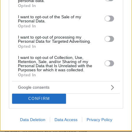
personal data.
grant or deny consent to Google and its third-party tags to
Opted In
πριν 18 λεπτά
use your data for below specified purposes in below Google
Έρημη πόλη η Αθήνα: Άδειοι δρόμοι σε Σύνταγμα,
consent section.
I want to opt-out of the Sale of my
Κολωνάκι, Ομόνοια και Εξάρχεια, δείτε βίντεο
Personal Data.
Opted In
πριν 22 λεπτά
Ποιοι κρύβονται πίσω από το viral τραγούδι Μου
I want to opt-out of processing my
Χρωστάς Έναν Αύγουστο: «Δεν βασίστηκε στον
Personal Data for Targeted Advertising.
Μητροπάνο», τι απαντάνε για τη χρήση AI
Opted In
πριν 25 λεπτά
I want to opt-out of Collection, Use,
Παρέμβαση της Αρχής Πολιτικής Αεροπορίας μετά την
Retention, Sale, and/or Sharing of my
Personal Data that Is Unrelated with the
προσγείωση ελικοπτέρου στο Σαρακήνικο, αυστηρή
Purposes for which it was collected.
σύσταση για την ασφάλεια των πολιτών
Opted In
πριν 31 λεπτά
Google consents
5 ελληνικά νησιά για ήσυχες διακοπές
πριν 38 λεπτά
CONFIRM
Πόσο πειράζει να κοιμόμαστε με ανοιχτό ανεμιστήρα –
Ο ειδικός απαντά
Data Deletion
Data Access
Privacy Policy
πριν 40 λεπτά
DIY beauty: Δέκα συν μία celebrities που επιμελλούνται
οι ίδιες τα μαλλιά και το μακιγιάζ τους