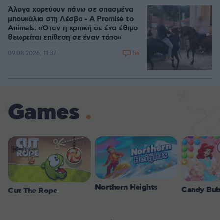
Άλογα χορεύουν πάνω σε σπασμένα
μπουκάλια στη Λέσβο - A Promise to
Animals: «Όταν η κριτική σε ένα έθιμο
θεωρείται επίθεση σε έναν τόπο»
56
09.08.2026, 11:37
Games
Northern Heights
Candy Bub
Cut The Rope