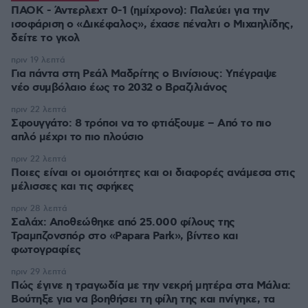
ΠΑΟΚ - Άντερλεχτ 0-1 (ημίχρονο): Παλεύει για την
ισοφάριση ο «Δικέφαλος», έχασε πέναλτι ο Μιχαηλίδης,
πριν 19 λεπτά
Για πάντα στη Ρεάλ Μαδρίτης ο Βινίσιους: Yπέγραψε
νέο συμβόλαιο έως το 2032 ο Βραζιλιάνος
πριν 22 λεπτά
Σφουγγάτο: 8 τρόποι να το φτιάξουμε – Από το πιο
απλό μέχρι το πιο πλούσιο
πριν 22 λεπτά
Ποιες είναι οι ομοιότητες και οι διαφορές ανάμεσα στις
μέλισσες και τις σφήκες
πριν 28 λεπτά
Σαλάχ: Αποθεώθηκε από 25.000 φίλους της
Τραμπζονσπόρ στο «Papara Park», βίντεο και
φωτογραφίες
πριν 29 λεπτά
Πώς έγινε η τραγωδία με την νεκρή μητέρα στα Μάλια:
Βούτηξε για να βοηθήσει τη φίλη της και πνίγηκε, τα