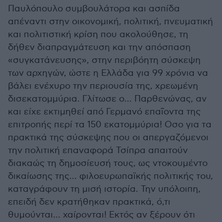
Παυλόπουλο συμβουλάτορα και ασπίδα
απέναντι στην οικονομική, πολιτική, πνευματική
και πολιτιστική κρίση που ακολούθησε, τη
δήθεν διαπραγμάτευση και την απόσπαση
«συγκατάνευσης», στην περιβόητη σύσκεψη
των αρχηγών, ώστε η Ελλάδα για 99 χρόνια να
βάλει ενέχυρο την περιουσία της, χρεωμένη
δισεκατομμύρια. Γλίτωσε ο... Παρθενώνας, αν
και είχε εκτιμηθεί από Γερμανό επαΐοντα της
επιτροπής περί τα 150 εκατομμύρια! Οσο για τα
πρακτικά της σύσκεψης που οι απεργαζόμενοι
την πολιτική επαναφορά Τσίπρα απαιτούν
διακαώς τη δημοσίευσή τους, ως ντοκουμέντο
δικαίωσης της... φιλοευρωπαϊκής πολιτικής του,
καταγράφουν τη μισή ιστορία. Την υπόλοιπη,
επειδή δεν κρατήθηκαν πρακτικά, ό,τι
θυμούνται... χαίρονται! Εκτός αν ξέρουν ότι