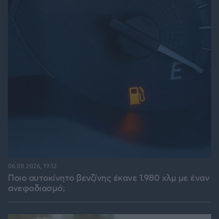
06.08.2026, 19:12
Ποιο αυτοκίνητο βενζίνης έκανε 1.980 χλμ με έναν
ανεφοδιασμό;