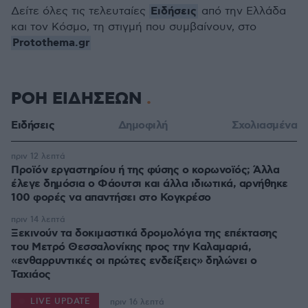
Ειδήσεις
Δείτε όλες τις τελευταίες
από την Ελλάδα
και τον Κόσμο, τη στιγμή που συμβαίνουν, στο
Protothema.gr
ΡΟΗ ΕΙΔΗΣΕΩΝ
Ειδήσεις
Δημοφιλή
Σχολιασμένα
πριν 12 λεπτά
Προϊόν εργαστηρίου ή της φύσης ο κορωνοϊός; Άλλα
έλεγε δημόσια ο Φάουτσι και άλλα ιδιωτικά, αρνήθηκε
100 φορές να απαντήσει στο Κογκρέσο
πριν 14 λεπτά
Ξεκινούν τα δοκιμαστικά δρομολόγια της επέκτασης
του Μετρό Θεσσαλονίκης προς την Καλαμαριά,
«ενθαρρυντικές οι πρώτες ενδείξεις» δηλώνει ο
Ταχιάος
LIVE UPDATE
πριν 16 λεπτά