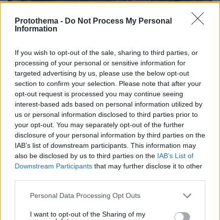
Protothema -
Do Not Process My Personal
Information
If you wish to opt-out of the sale, sharing to third parties, or
processing of your personal or sensitive information for
targeted advertising by us, please use the below opt-out
section to confirm your selection. Please note that after your
opt-out request is processed you may continue seeing
interest-based ads based on personal information utilized by
us or personal information disclosed to third parties prior to
your opt-out. You may separately opt-out of the further
disclosure of your personal information by third parties on the
IAB’s list of downstream participants. This information may
also be disclosed by us to third parties on the
IAB’s List of
Downstream Participants
that may further disclose it to other
third parties.
Please note that this website/app uses one or more Google
Personal Data Processing Opt Outs
06.08.2026, 19:34
services and may gather and store information including but
Γιατί δεν έσωσα το κουτάβι: Ο ερευνητής που
not limited to your visit or usage behaviour. You may click to
I want to opt-out of the Sharing of my
κατέγραφε τη συμβίωση του μικρού σκυλιού με