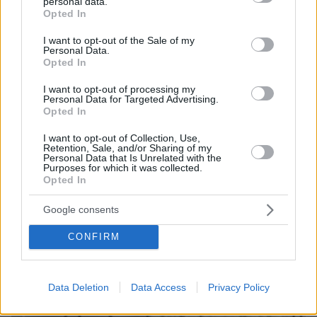
personal data.
grant or deny consent to Google and its third-party tags to
αγέλη λύκων εξηγεί γιατί δεν επενέβη, όταν το
Opted In
use your data for below specified purposes in below Google
είδε άρρωστο
consent section.
I want to opt-out of the Sale of my
Personal Data.
Opted In
I want to opt-out of processing my
Personal Data for Targeted Advertising.
Opted In
I want to opt-out of Collection, Use,
Retention, Sale, and/or Sharing of my
Personal Data that Is Unrelated with the
Purposes for which it was collected.
Opted In
Google consents
CONFIRM
Data Deletion
Data Access
Privacy Policy