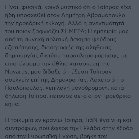
Είναι, φυσικά, κοινό μυστικό ότι ο Τσίπρας είχε
ήδη υποσχεθεί στον Δημήτρη Αβραμόπουλο
την προεδρική εκλογή. Αλλά η ανεντιμότητά
του ποιον ξαφνιάζει ΣΗΜΕΡΑ; Η εμπειρία μας
από τη συνεχή πολιτική άσκηση ψεύδους,
εξαπάτησης, διαστροφής της αλήθειας,
δημιουργίας δικτύου παραπληροφόρησης, με
επιστέγασμα την άθλια κατασκευή της
Novartis, μας δίδαξε ότι έξεστι Τσίπραν
ασελγείν επί της Δημοκρατίας. Ασχετο ότι ο
Παυλόπουλος, «επιλογή μονόδρομος», κατά
δήλωση Τσίπρα, πετούσε αετό στον προεδρικό
κήπο;
Η τρικυμία εν κρανίω Τσίπρα, ΓιάΝ-ένα νι-η και
συντρόφων, που έφερε την Ελλάδα στην έξοδο
από την Ευρωπαϊκή Ενωση, βρήκε τον