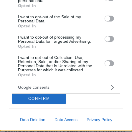
personal data.
grant or deny consent to Google and its third-party tags to
Opted In
use your data for below specified purposes in below Google
consent section.
I want to opt-out of the Sale of my
Personal Data.
Opted In
I want to opt-out of processing my
Personal Data for Targeted Advertising.
Opted In
I want to opt-out of Collection, Use,
Retention, Sale, and/or Sharing of my
Personal Data that Is Unrelated with the
Purposes for which it was collected.
Opted In
Google consents
CONFIRM
03.08.2026, 10:56
Η Smart φοιτητική κατοικία στην καρδιά της Αθήνας
Data Deletion
Data Access
Privacy Policy
26.07.2026, 09:54
Επαγγελματική Εκπαίδευση & Εξειδίκευση: Το Mοντέλο που