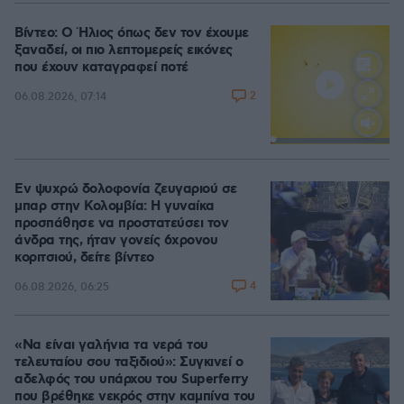
Βίντεο: Ο Ήλιος όπως δεν τον έχουμε
ξαναδεί, οι πιο λεπτομερείς εικόνες
που έχουν καταγραφεί ποτέ
2
06.08.2026, 07:14
Loaded
:
100.00%
Εν ψυχρώ δολοφονία ζευγαριού σε
μπαρ στην Κολομβία: Η γυναίκα
προσπάθησε να προστατεύσει τον
άνδρα της, ήταν γονείς 6χρονου
κοριτσιού, δείτε βίντεο
4
06.08.2026, 06:25
«Να είναι γαλήνια τα νερά του
τελευταίου σου ταξιδιού»: Συγκινεί ο
αδελφός του υπάρχου του Superferry
που βρέθηκε νεκρός στην καμπίνα του