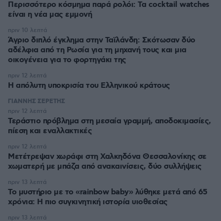
Περισσότερο κόσμημα παρά ρολόι: Τα cocktail watches
είναι η νέα μας εμμονή
πριν 10 λεπτά
Άγριο διπλό έγκλημα στην Ταϊλάνδη: Σκότωσαν δύο
αδέλφια από τη Ρωσία για τη μηχανή τους και μια
οικογένεια για το φορτηγάκι της
πριν 12 λεπτά
Η απόλυτη υποκρισία του Ελληνικού κράτους
ΓΙΑΝΝΗΣ ΣΕΡΕΤΗΣ
πριν 12 λεπτά
Τεράστιο πρόβλημα στη μεσαία γραμμή, αποδοκιμασίες,
πίεση και εναλλακτικές
πριν 12 λεπτά
Μετέτρεψαν χωράφι στη Χαλκηδόνα Θεσσαλονίκης σε
χωματερή με μπάζα από ανακαινίσεις, δύο συλλήψεις
πριν 13 λεπτά
Το μυστήριο με το «rainbow baby» λύθηκε μετά από 65
χρόνια: Η πιο συγκινητική ιστορία υιοθεσίας
πριν 13 λεπτά