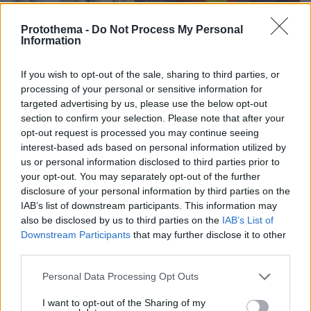
Protothema -
Do Not Process My Personal
Information
If you wish to opt-out of the sale, sharing to third parties, or
processing of your personal or sensitive information for
targeted advertising by us, please use the below opt-out
section to confirm your selection. Please note that after your
opt-out request is processed you may continue seeing
interest-based ads based on personal information utilized by
10.06.2026, 07:16
us or personal information disclosed to third parties prior to
Επεισόδια και καμένα σπίτια μεταναστών στο Μπέλφαστ -
your opt-out. You may separately opt-out of the further
Ποιος είναι ο 32χρονος που σταμάτησε με ραβδί χέρλινγκ
disclosure of your personal information by third parties on the
τον Σουδανό που μαχαίρωνε άνδρα
IAB’s list of downstream participants. This information may
also be disclosed by us to third parties on the
IAB’s List of
Thema Insights
Downstream Participants
that may further disclose it to other
third parties.
Please note that this website/app uses one or more Google
Personal Data Processing Opt Outs
services and may gather and store information including but
not limited to your visit or usage behaviour. You may click to
I want to opt-out of the Sharing of my