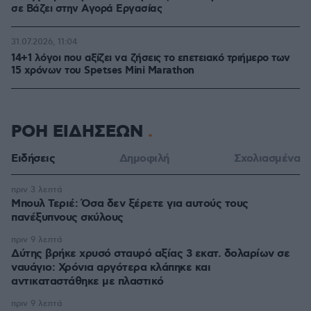
σε Bάζει στην Aγορά Eργασίας
31.07.2026, 11:04
14+1 λόγοι που αξίζει να ζήσεις το επετειακό τριήμερο των
15 χρόνων του Spetses Mini Marathon
ΡΟΗ ΕΙΔΗΣΕΩΝ
Ειδήσεις
Δημοφιλή
Σχολιασμένα
πριν 3 λεπτά
Μπουλ Τεριέ: Όσα δεν ξέρετε για αυτούς τους
πανέξυπνους σκύλους
πριν 9 λεπτά
Δύτης βρήκε χρυσό σταυρό αξίας 3 εκατ. δολαρίων σε
ναυάγιο: Χρόνια αργότερα κλάπηκε και
αντικαταστάθηκε με πλαστικό
πριν 9 λεπτά