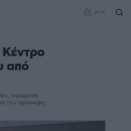
29
°C
 Κέντρο
υ από
ΐου, αφαίρεσε
από την πρόσοψη