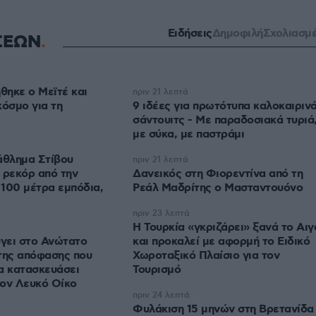
Ειδήσεις
Δημοφιλή
Σχολιασμ
ΣΕΩΝ
ηκε ο Μεϊτέ και
πριν 21 λεπτά
κόσμο για τη
9 ιδέες για πρωτότυπα καλοκαιριν
σάντουιτς - Με παραδοσιακά τυριά
με σύκα, με παστράμι
θλημα Στίβου
πριν 21 λεπτά
 ρεκόρ από την
Δανεικός στη Φιορεντίνα από τη
100 μέτρα εμπόδια,
Ρεάλ Μαδρίτης ο Μασταντουόνο
πριν 23 λεπτά
Η Τουρκία «γκριζάρει» ξανά το Αιγ
γει στο Ανώτατο
και προκαλεί με αφορμή το Ειδικό
της απόφασης που
Χωροταξικό Πλαίσιο για τον
α κατασκευάσει
Τουρισμό
τον Λευκό Οίκο
πριν 24 λεπτά
Φυλάκιση 15 μηνών στη Βρετανίδα