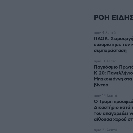
ΡΟΗ ΕΙΔΗ
πριν 4 λεπτά
ΠΑΟΚ: Χειρουργήθ
ευχαρίστησε τον 
συμπαράσταση
πριν 11 λεπτά
Παγκόσμιο Πρωτά
Κ-20: Πανελλήνιο
Μπακογιάννη στα 
βίντεο
πριν 14 λεπτά
Ο Τραμπ προσφεύ
Δικαστήριο κατά 
του απαγορεύει ν
αίθουσα χορού σ
πριν 21 λεπτά