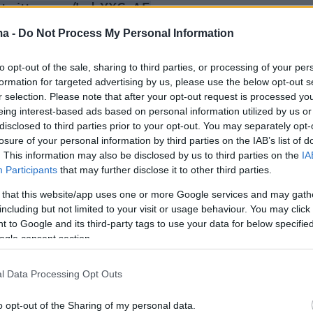
.twitter.com/IodzYXCzAF
ma -
Do Not Process My Personal Information
acFarlane (@MacFarlaneNews)
June 8, 2026
to opt-out of the sale, sharing to third parties, or processing of your per
formation for targeted advertising by us, please use the below opt-out s
r selection. Please note that after your opt-out request is processed y
eing interest-based ads based on personal information utilized by us or
disclosed to third parties prior to your opt-out. You may separately opt-
κάνος πρόεδρος, αφότου τοποθέτησε
losure of your personal information by third parties on the IAB’s list of
ου στη διεύθυνση του διοικητικού συμβουλίου
. This information may also be disclosed by us to third parties on the
IA
όνομά του τον Δεκέμβριο δίπλα στο όνομα τ
Participants
that may further disclose it to other third parties.
οκρατικού προκατόχου του Τζον Φιτζέραλντ
 that this website/app uses one or more Google services and may gath
να το μετονομάσει σε «Trump Kennedy Center».
including but not limited to your visit or usage behaviour. You may click 
 to Google and its third-party tags to use your data for below specifi
ogle consent section.
υτή κατήγγειλε η οικογένεια του
υ προέδρου και η Δημοκρατική αντιπολίτευ
l Data Processing Opt Outs
εί τη νομιμότητά της.
o opt-out of the Sharing of my personal data.