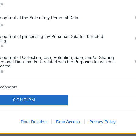
In
έστειλε επίσης μέχρι νεωτέρας το κλείσιμο γι
ου Κέντρου Παραστατικών Τεχνών Κένεντι στη
o opt-out of the Sale of my Personal Data.
 θεωρώντας ότι το διοικητικό συμβούλιο δεν
In
 «καθήκον της μέριμνας» που είχε, μη
to opt-out of processing my Personal Data for Targeted
υπόψη τις αρνητικές επιπτώσεις από το
ing.
In
.
o opt-out of Collection, Use, Retention, Sale, and/or Sharing
ersonal Data that Is Unrelated with the Purposes for which it
lected.
In
following the ruling late last month of a federal jud
consents
s renaming of the John F. Kennedy Center for the
Arts was unlawful, the Washington performing arts
CONFIRM
en restored to its original name.
r.com/r0PkkuGr3G
Data Deletion
Data Access
Privacy Policy
ith Opera News (@operamagazine)
June 8,