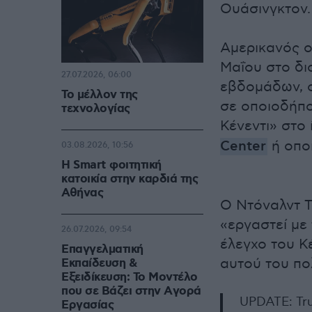
Ουάσινγκτον.
Αμερικανός ο
Μαΐου στο δι
27.07.2026, 06:00
εβδομάδων, 
Το μέλλον της
σε οποιοδήπ
τεχνολογίας
Κένεντι» στο 
Center
ή οπο
03.08.2026, 10:56
Η Smart φοιτητική
κατοικία στην καρδιά της
Αθήνας
Ο Ντόναλντ Τ
«εργαστεί με
26.07.2026, 09:54
έλεγχο του Κ
Επαγγελματική
αυτού του πολ
Εκπαίδευση &
Εξειδίκευση: Το Mοντέλο
που σε Bάζει στην Aγορά
UPDATE: Tr
Eργασίας