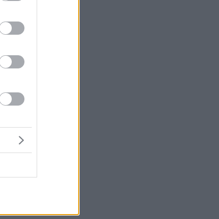
α
ν
ge