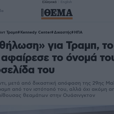
Ελληνικά
English
δα
λντ Τραμπ
Kennedy Center
Δικαστής
ΗΠΑ
ήλωση» για Τραμπ, το
 αφαίρεσε το όνομά το
οσελίδα του
ντι, μετά από δικαστική απόφαση της 29ης Μα
ραμπ από τον ιστότοπό του, αλλά όχι ακόμη 
αίθουσας θεαμάτων στην Ουάσινγκτον