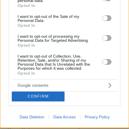
personal data.
grant or deny consent to Google and its third-party tags to
Opted In
use your data for below specified purposes in below Google
consent section.
I want to opt-out of the Sale of my
Personal Data.
Opted In
I want to opt-out of processing my
Personal Data for Targeted Advertising.
Opted In
I want to opt-out of Collection, Use,
Retention, Sale, and/or Sharing of my
Personal Data that Is Unrelated with the
Purposes for which it was collected.
Opted In
Google consents
CONFIRM
Data Deletion
Data Access
Privacy Policy
07.08.2026, 18:22