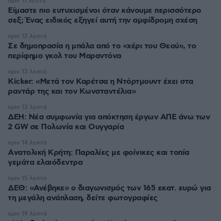
πριν 11 λεπτά
Είμαστε πιο ευτυχισμένοι όταν κάνουμε περισσότερο
σεξ; Ένας ειδικός εξηγεί αυτή την αμφίδρομη σχέση
πριν 12 λεπτά
Σε δημοπρασία η μπάλα από το «χέρι του Θεού», το
περίφημο γκολ του Μαραντόνα
πριν 13 λεπτά
Kicker: «Μετά τον Καρέτσα η Ντόρτμουντ έχει στα
ραντάρ της και τον Κωνσταντέλια»
πριν 13 λεπτά
ΔΕΗ: Νέα συμφωνία για απόκτηση έργων ΑΠΕ άνω των
2 GW σε Πολωνία και Ουγγαρία
πριν 14 λεπτά
Aνατολική Κρήτη: Παραλίες με φοίνικες και τοπία
γεμάτα ελαιόδεντρα
πριν 15 λεπτά
ΔΕΘ: «Ανέβηκε» ο διαγωνισμός των 165 εκατ. ευρώ για
τη μεγάλη ανάπλαση, δείτε φωτογραφίες
πριν 19 λεπτά