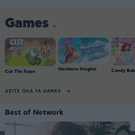
Games
Northern Heights
Candy Bub
Cut The Rope
ΔΕΙΤΕ ΟΛΑ ΤΑ GAMES
Best of Network