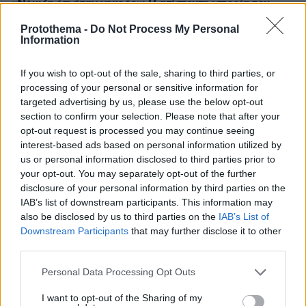
«Νόμιζα ότι ήταν νεκρός»: Η απίστευτη ιστορία του
Μπάρνεϊ, του παπαγάλου που εκλάπη το 2017 και
Protothema -
Do Not Process My Personal
ξαναβρήκε την οικογένειά του 9 χρόνια μετά
Information
πριν 20 λεπτά
Ομάδα Ρώσων χάκερ που συνδέεται με το Κρεμλίνο
If you wish to opt-out of the sale, sharing to third parties, or
πίσω από πλαστό βίντεο για την παραίτηση του Μερτς
processing of your personal or sensitive information for
targeted advertising by us, please use the below opt-out
πριν 25 λεπτά
Οι απογευματινές βουτιές της Μαρίας Σολωμού στη
section to confirm your selection. Please note that after your
θάλασσα: Σκέφτεστε τίποτα καλύτερο; έγραψε
opt-out request is processed you may continue seeing
interest-based ads based on personal information utilized by
πριν 30 λεπτά
us or personal information disclosed to third parties prior to
Μπαρτσελόνα: Ακύρωσε φιλικό παιχνίδι στο Μαρόκο
your opt-out. You may separately opt-out of the further
λόγω της κρίσης στη Θέουτα
disclosure of your personal information by third parties on the
IAB’s list of downstream participants. This information may
also be disclosed by us to third parties on the
IAB’s List of
ΔΕΙΤΕ ΟΛΕΣ ΤΙΣ ΕΙΔΗΣΕΙΣ
Downstream Participants
that may further disclose it to other
third parties.
Please note that this website/app uses one or more Google
Personal Data Processing Opt Outs
ΤΑ ΠΙΟ ΔΗΜΟΦΙΛΗ
services and may gather and store information including but
not limited to your visit or usage behaviour. You may click to
I want to opt-out of the Sharing of my