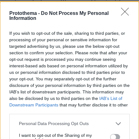
με παλαιστινιακές πηγές
Protothema -
Do Not Process My Personal
Information
If you wish to opt-out of the sale, sharing to third parties, or
processing of your personal or sensitive information for
targeted advertising by us, please use the below opt-out
section to confirm your selection. Please note that after your
opt-out request is processed you may continue seeing
interest-based ads based on personal information utilized by
us or personal information disclosed to third parties prior to
your opt-out. You may separately opt-out of the further
disclosure of your personal information by third parties on the
IAB’s list of downstream participants. This information may
also be disclosed by us to third parties on the
IAB’s List of
Downstream Participants
that may further disclose it to other
third parties.
Please note that this website/app uses one or more Google
Personal Data Processing Opt Outs
services and may gather and store information including but
not limited to your visit or usage behaviour. You may click to
I want to opt-out of the Sharing of my