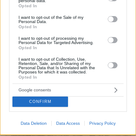
personal data.
grant or deny consent to Google and its third-party tags to
Opted In
use your data for below specified purposes in below Google
consent section.
I want to opt-out of the Sale of my
23.07.2026, 22:51
Personal Data.
Πέντε Παλαιστίνιοι νεκροί σε ισραηλινές επιθέσεις στη
Opted In
Λωρίδα της Γάζας και στη Δυτική Όχθη
I want to opt-out of processing my
Στόχος της αεροπορικής επιδρομής στο βόρειο
Personal Data for Targeted Advertising.
τμήμα του παλαιστινιακού θύλακα ήταν
Opted In
«τρομοκράτες» αναφέρουν οι IDF
I want to opt-out of Collection, Use,
Retention, Sale, and/or Sharing of my
Personal Data that Is Unrelated with the
Purposes for which it was collected.
Opted In
Google consents
CONFIRM
Data Deletion
Data Access
Privacy Policy