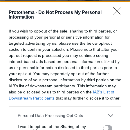
Protothema -
Do Not Process My Personal
Information
03.08.2026, 11:06
Κάτι αλλάζει στον χάρτη της πανεπιστημιακής εκπαίδευσης
If you wish to opt-out of the sale, sharing to third parties, or
στην Ελλάδα
processing of your personal or sensitive information for
targeted advertising by us, please use the below opt-out
30.07.2026, 15:25
section to confirm your selection. Please note that after your
Εθνική Τράπεζα: Η κορυφαία επιλογή για τη χρηματοδότηση
opt-out request is processed you may continue seeing
μεγάλων έργων
interest-based ads based on personal information utilized by
us or personal information disclosed to third parties prior to
29.07.2026, 09:39
your opt-out. You may separately opt-out of the further
Διασκεδάζουμε υπεύθυνα, επιστρέφουμε με ασφάλεια
disclosure of your personal information by third parties on the
IAB’s list of downstream participants. This information may
also be disclosed by us to third parties on the
IAB’s List of
ΣΧΟΛΙΑ
(2)
Downstream Participants
that may further disclose it to other
third parties.
ΠΡΟΣΘΗΚΗ ΣΧΟΛΙΟΥ
Please note that this website/app uses one or more Google
Βαλεντίνη
Personal Data Processing Opt Outs
services and may gather and store information including but
11.06.2026, 01:36
not limited to your visit or usage behaviour. You may click to
I want to opt-out of the Sharing of my
Τί θυμήθηκα τώρα...Τον Καραγκιόζη τον Καμμένο,