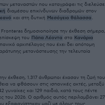
των μεταναστών που καταγράφει τις διελεύσε
κή
διαμέσου επικίνδυνων διαδρομών στον
κεανό
και στη δυτική
Μεσόγειο θάλασσα
.
Fronteras δημοσιοποίησε την έκθεση σήμερα
 επίσκεψη του
Πάπα Λέοντα
στα
Κανάρια
σπανικό αρχιπέλαγος που έχει δει απότομη
αράτυπης μετανάστευσης την τελευταία
ην έκθεση, 1.317 άνθρωποι έχασαν τη ζωή το
εια να φθάσουν στις ισπανικές ακτές, μεταξύ
2 γυναίκες και 129 παιδιά, κατά τους πέντε
ς του 2026. Ο αριθμός αυτός περιλαμβάνει 27
υ εξαφανίστηκαν μαζί με όλους τους