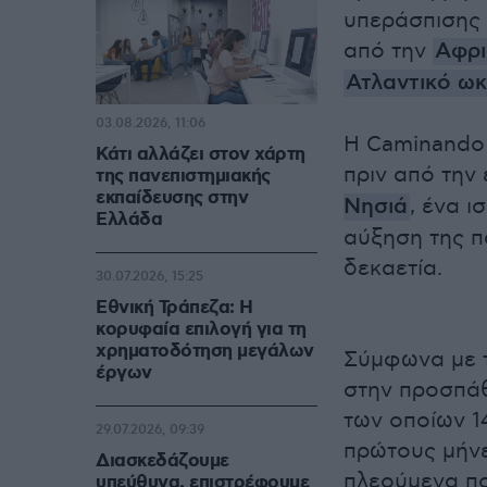
υπεράσπισης 
από την
Αφρι
Ατλαντικό ω
03.08.2026, 11:06
Η Caminando 
Κάτι αλλάζει στον χάρτη
πριν από την
της πανεπιστημιακής
εκπαίδευσης στην
Νησιά
, ένα ι
Ελλάδα
αύξηση της π
δεκαετία.
30.07.2026, 15:25
Εθνική Τράπεζα: Η
κορυφαία επιλογή για τη
χρηματοδότηση μεγάλων
Σύμφωνα με τ
έργων
στην προσπάθ
των οποίων 14
29.07.2026, 09:39
πρώτους μήνε
Διασκεδάζουμε
πλεούμενα πο
υπεύθυνα, επιστρέφουμε