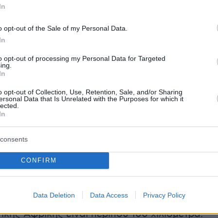
In
νθρωπίνων δικαιωμάτων λένε πως οι
o opt-out of the Sale of my Personal Data.
ρησιμοποιούν μακρύτερες και πιο επικίνδυνες
In
ά μέσου του Ατλαντικού προκειμένου να
to opt-out of processing my Personal Data for Targeted
ν εντοπισμό καθώς οι προσπάθειες να
ing.
In
οι διελεύσεις έχουν ενταθεί σε μέρη όπως η
ου είναι κοντά στην Ευρώπη.
o opt-out of Collection, Use, Retention, Sale, and/or Sharing
ersonal Data that Is Unrelated with the Purposes for which it
lected.
In
90 άνθρωποι έχασαν τη ζωή τους ή αγνοείται η
ην προσπάθεια να φθάσουν στις ισπανικές
consents
να με την οργάνωση.
CONFIRM
Data Deletion
Data Access
Privacy Policy
απόσταση ανάμεσα στα Κανάρια Νησιά και τις
ικής Αφρικής είναι περίπου 100 χιλιόμετρα.