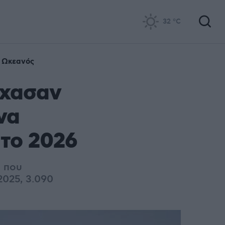
32
°C
ς Ωκεανός
έχασαν
να
 το 2026
α που
2025, 3.090