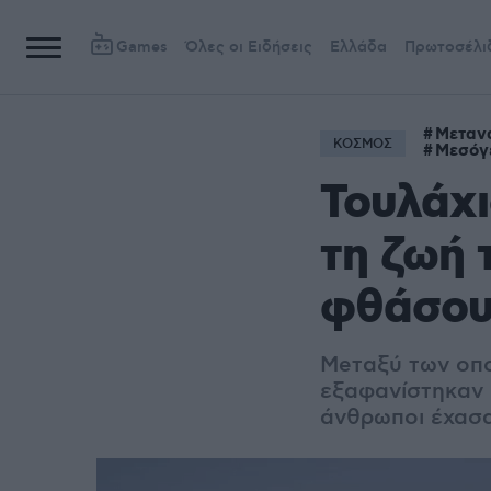
Games
Όλες οι Ειδήσεις
Ελλάδα
Πρωτοσέλι
Μεταν
ΚΟΣΜΟΣ
Μεσόγ
Τουλάχι
τη ζωή 
φθάσουν
Meταξύ των οποί
εξαφανίστηκαν μ
άνθρωποι έχασα