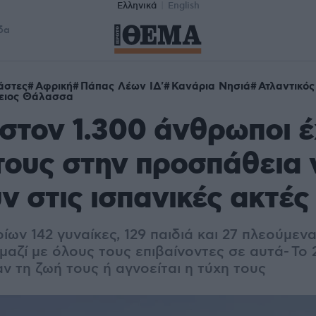
Ελληνικά
English
δα
άστες
Αφρική
Πάπας Λέων ΙΔ'
Κανάρια Νησιά
Ατλαντικό
ειος Θάλασσα
στον 1.300 άνθρωποι 
τους στην προσπάθεια 
 στις ισπανικές ακτές
ων 142 γυναίκες, 129 παιδιά και 27 πλεούμεν
αζί με όλους τους επιβαίνοντες σε αυτά- Το 
ν τη ζωή τους ή αγνοείται η τύχη τους