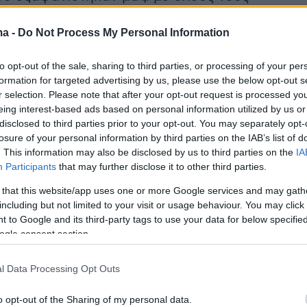
σε αυτά.
ma -
Do Not Process My Personal Information
to opt-out of the sale, sharing to third parties, or processing of your per
s
: More than 1,300
#migrants
have died trying to
formation for targeted advertising by us, please use the below opt-out s
Spanish
coast in the first five months of 2026,
r selection. Please note that after your opt-out request is processed y
o an advocacy group ‌that tracks crossings from
eing interest-based ads based on personal information utilized by us or
disclosed to third parties prior to your opt-out. You may separately opt-
 perilous routes.
https://t.co/48I8NhoDNr
losure of your personal information by third parties on the IAB’s list of
. This information may also be disclosed by us to third parties on the
IA
banon English (@LBCI_News_EN)
June 10, 20
Participants
that may further disclose it to other third parties.
 that this website/app uses one or more Google services and may gath
including but not limited to your visit or usage behaviour. You may click 
 to Google and its third-party tags to use your data for below specifi
ogle consent section.
 εστιάσει στη μεταχείριση των μεταναστών κα
 του στην Ισπανία αυτήν την εβδομάδα,
l Data Processing Opt Outs
τας τα δεινά τους πρόβλημα που αποτελεί
o opt-out of the Sharing of my personal data.
 την ηθική θεμελίωση της διεθνούς τάξης.