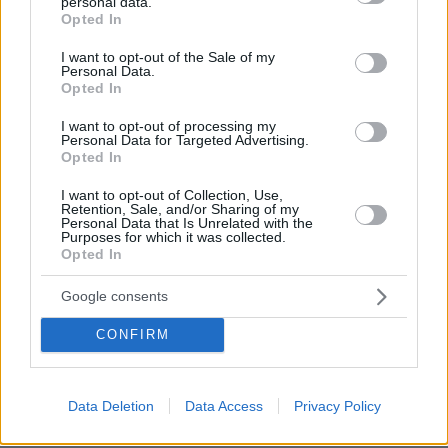
Κογκρέσο
personal data.
grant or deny consent to Google and its third-party tags to
Opted In
use your data for below specified purposes in below Google
138
06.08.2026, 21:40
consent section.
I want to opt-out of the Sale of my
Personal Data.
Opted In
Η αποκαλυπτική κατάθεση της
συζύγου του Αφγανού: Πώς
I want to opt-out of processing my
γνωρίσαμε τη Λίσα, γιατί υποψιάστηκα
Personal Data for Targeted Advertising.
ότι ήταν το πτώμα στη βαλίτσα
Opted In
290
06.08.2026, 12:32
I want to opt-out of Collection, Use,
Retention, Sale, and/or Sharing of my
Personal Data that Is Unrelated with the
Purposes for which it was collected.
Opted In
Για πέμπτη συνεχόμενη χρονιά στο
ΠΑΓΝΗ ο Βλαδίμηρος Κυριακίδης,
Google consents
βρέθηκε κοντά στα παιδιά και άκουσε
τις ιστορίες τους
CONFIRM
16
06.08.2026, 17:38
Data Deletion
Data Access
Privacy Policy