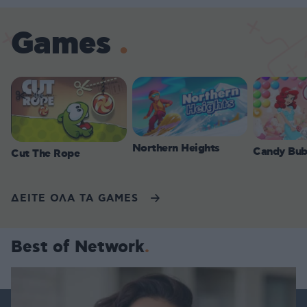
Games
Northern Heights
Candy Bub
Cut The Rope
ΔΕΙΤΕ ΟΛΑ ΤΑ GAMES
Best of Network