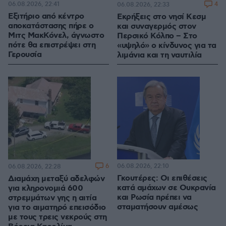
06.08.2026, 22:41
4
06.08.2026, 22:33
Εξιτήριο από κέντρο
Εκρήξεις στο νησί Κεσμ
αποκατάστασης πήρε ο
και συναγερμός στον
Μιτς ΜακΚόνελ, άγνωστο
Περσικό Κόλπο – Στο
πότε θα επιστρέψει στη
«υψηλό» ο κίνδυνος για τα
Γερουσία
λιμάνια και τη ναυτιλία
6
06.08.2026, 22:10
06.08.2026, 22:28
Γκουτέρες: Οι επιθέσεις
Διαμάχη μεταξύ αδελφών
κατά αμάχων σε Ουκρανία
για κληρονομιά 600
και Ρωσία πρέπει να
στρεμμάτων γης η αιτία
σταματήσουν αμέσως
για το αιματηρό επεισόδιο
με τους τρεις νεκρούς στη