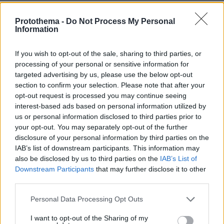
Γιατί δεν έσωσα το κουτάβι: Ο
Protothema -
Do Not Process My Personal
ερευνητής που κατέγραφε τη
Information
συμβίωση του μικρού σκυλιού με
αγέλη λύκων εξηγεί γιατί δεν
επενέβη, όταν το είδε άρρωστο
If you wish to opt-out of the sale, sharing to third parties, or
processing of your personal or sensitive information for
173
06.08.2026, 19:34
targeted advertising by us, please use the below opt-out
section to confirm your selection. Please note that after your
opt-out request is processed you may continue seeing
Γιώργος Παράσχος: Χαμογελαστός,
interest-based ads based on personal information utilized by
δίνει τη μάχη του με τον καρκίνο,
us or personal information disclosed to third parties prior to
μπήκε στο νοσοκομείο για νέα
your opt-out. You may separately opt-out of the further
θεραπεία
disclosure of your personal information by third parties on the
55
06.08.2026, 18:00
IAB’s list of downstream participants. This information may
also be disclosed by us to third parties on the
IAB’s List of
Downstream Participants
that may further disclose it to other
third parties.
Προϊόν εργαστηρίου ή της φύσης ο
κορωνοϊός; Άλλα έλεγε δημόσια ο
Please note that this website/app uses one or more Google
Personal Data Processing Opt Outs
Φάουτσι και άλλα ιδιωτικά, αρνήθηκε
services and may gather and store information including but
100 φορές να απαντήσει στο
not limited to your visit or usage behaviour. You may click to
I want to opt-out of the Sharing of my