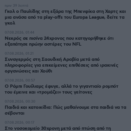
πριν 39 λεπτά
Γκολ ο Παυλίδης στη εξάρα της Μπενφίκα στη Χαρτς και
μια ανάσα από τα play-offs του Europa League, δείτε τα
γκολ
07.08.2026, 01:44
Νεκρός σε πισίνα 24χρονος που κατηγορήθηκε ότι
εξαπάτησε πρώην αστέρες του NFL
07.08.2026, 01:21
Συναγερμός στη Σαουδική Αραβία μετά από
πληροφορίες για επικείμενες επιθέσεις από ιρακινές
οργανώσεις και Χούθι
07.08.2026, 00:57
Ο Ρόμπι Γουίλιαμς έφυγε, αλλά το γιγαντιαίο ρομπότ
του έμεινε και «τρομάζει» τους γείτονες
07.08.2026, 00:30
Παιδιά και κατοικίδια: Πώς μαθαίνουμε στα παιδιά να τα
σέβονται
07.08.2026, 00:17
Στο νοσοκομείο 30χρονη μετά από πτώση από τη