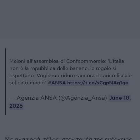
Meloni all'assemblea di Confcommercio: 'L'Italia
non è la repubblica delle banane, le regole si
rispettano. Vogliamo ridurre ancora il carico fiscale
#ANSA
https://t.co/sCgpNAg1ge
sul ceto medio'
— Agenzia ANSA (@Agenzia_Ansa)
June 10,
2026
Με αναφορά, τέλος, στον τομέα της ενέργειας,