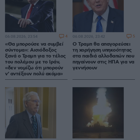
4
5
06.08.2026, 23:54
06.08.2026, 23:42
«Θα μπορούσε να συμβεί
Ο Τραμπ θα απαγορεύσει
σύντομα»: Αισιόδοξος
τη χορήγηση υπηκοότητας
ξανά ο Τραμπ για το τέλος
στα παιδιά αλλοδαπών που
του πολέμου με το Ιράν,
πηγαίνουν στις ΗΠΑ για να
«δεν νομίζω ότι μπορούν
γεννήσουν
ν' αντέξουν πολύ ακόμα»