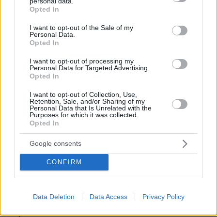
personal data.
grant or deny consent to Google and its third-party tags to
συνεχίζεται, όπου κι αν βρίσκεστε
Opted In
use your data for below specified purposes in below Google
πριν 8 λεπτά
consent section.
I want to opt-out of the Sale of my
Νέα σενάρια για τον Μοτζτάμπα Χαμενεΐ: Σε πολύ
Personal Data.
κρίσιμη κατάσταση, μπορεί να πεθάνει ανά πάσα στιγμή,
Opted In
λένε κύκλοι του Πεζεσκιάν
I want to opt-out of processing my
πριν 8 λεπτά
Personal Data for Targeted Advertising.
Παραδίδεται στην κυκλοφορία τη Δευτέρα η Παλαιά
Opted In
Παραλιακή στην Καλλιθέα, ένα έργο - ασπίδα απέναντι
I want to opt-out of Collection, Use,
σε πλημμυρικά φαινόμενα
Retention, Sale, and/or Sharing of my
Personal Data that Is Unrelated with the
πριν 13 λεπτά
Purposes for which it was collected.
Το Μετρό της Αθήνας αποκτά 29,4 χλμ. νέων
Opted In
σιδητροτροχιών: Στο 98% η ολοκλήρωση του έργου που
παραδίδεται 5 μήνες νωρίτερα
Google consents
πριν 15 λεπτά
CONFIRM
Ανατροπή με Ιωαννίδη στη Σπόρτινγκ – Το περιστατικό
που του… ανοίγει τον δρόμο
πριν 16 λεπτά
Data Deletion
Data Access
Privacy Policy
Ανακάλυψη σε αρχαία τουαλέτα του Αδριανού: Το
μυστικό που κράτησε όρθια τα ρωμαϊκά κτίρια για 2.000