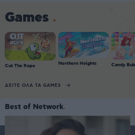
Games
Northern Heights
Candy Bub
Cut The Rope
ΔΕΙΤΕ ΟΛΑ ΤΑ GAMES
Best of Network