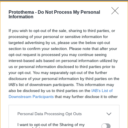
Το μέλλον της τεχνολογίας
Protothema -
Do Not Process My Personal
Information
03.08.2026, 10:56
Η Smart φοιτητική κατοικία στην καρδιά της Αθήνας
If you wish to opt-out of the sale, sharing to third parties, or
processing of your personal or sensitive information for
26.07.2026, 09:54
targeted advertising by us, please use the below opt-out
Επαγγελματική Εκπαίδευση & Εξειδίκευση: Το Mοντέλο που
section to confirm your selection. Please note that after your
σε Bάζει στην Aγορά Eργασίας
opt-out request is processed you may continue seeing
interest-based ads based on personal information utilized by
us or personal information disclosed to third parties prior to
your opt-out. You may separately opt-out of the further
ΡΟΗ ΕΙΔΗΣΕΩΝ
disclosure of your personal information by third parties on the
IAB’s list of downstream participants. This information may
Ειδήσεις
Δημοφιλή
Σχολιασμένα
also be disclosed by us to third parties on the
IAB’s List of
Downstream Participants
that may further disclose it to other
πριν 7 λεπτά
third parties.
Πάνω από 1.500 έλεγχοι με drones σε 300 παραλίες
κατά της αυθαίρετης κατάληψης του αιγιαλού
Please note that this website/app uses one or more Google
Personal Data Processing Opt Outs
services and may gather and store information including but
πριν 8 λεπτά
not limited to your visit or usage behaviour. You may click to
I want to opt-out of the Sharing of my
Πλακεντία & Περιφερειακά Ιατρεία: Όταν η φροντίδα