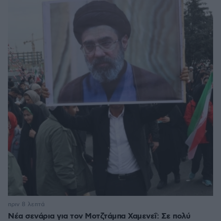
πριν 8 λεπτά
Νέα σενάρια για τον Μοτζτάμπα Χαμενεΐ: Σε πολύ