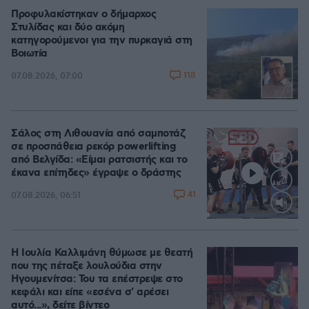
Προφυλακίστηκαν ο δήμαρχος
Στυλίδας και δύο ακόμη
κατηγορούμενοι για την πυρκαγιά στη
Βοιωτία
118
07.08.2026, 07:00
Σάλος στη Λιθουανία από σαμποτάζ
σε προσπάθεια ρεκόρ powerlifting
από Βελγίδα: «Είμαι ρατσιστής και το
έκανα επίτηδες» έγραψε ο δράστης
41
07.08.2026, 06:51
Loaded
:
100.00%
Η Ιουλία Καλλιμάνη θύμωσε με θεατή
που της πέταξε λουλούδια στην
Ηγουμενίτσα: Του τα επέστρεψε στο
κεφάλι και είπε «εσένα σ' αρέσει
αυτό...», δείτε βίντεο