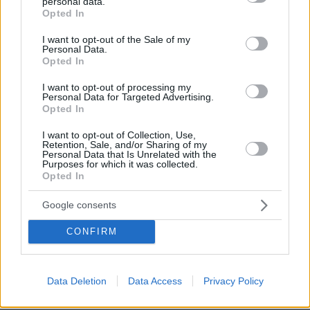
personal data.
grant or deny consent to Google and its third-party tags to
Opted In
use your data for below specified purposes in below Google
consent section.
I want to opt-out of the Sale of my
Personal Data.
Opted In
I want to opt-out of processing my
Personal Data for Targeted Advertising.
Opted In
I want to opt-out of Collection, Use,
Retention, Sale, and/or Sharing of my
Personal Data that Is Unrelated with the
Purposes for which it was collected.
Opted In
Google consents
CONFIRM
Data Deletion
Data Access
Privacy Policy