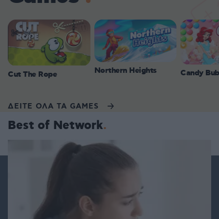
Northern Heights
Candy Bub
Cut The Rope
ΔΕΙΤΕ ΟΛΑ ΤΑ GAMES
Best of Network