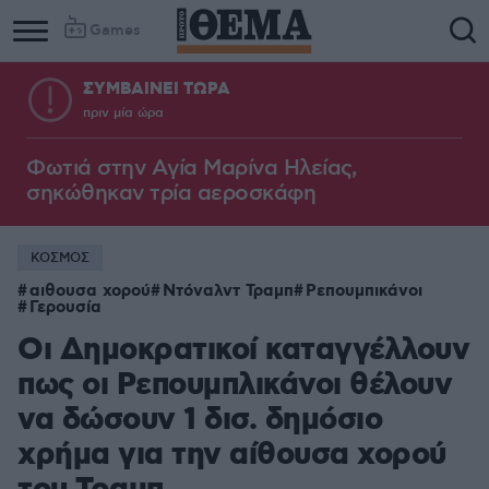
Games
ΣΥΜΒΑΙΝΕΙ ΤΩΡΑ
πριν μία ώρα
Φωτιά στην Aγία Μαρίνα Ηλείας,
σηκώθηκαν τρία αεροσκάφη
ΚΟΣΜΟΣ
αιθουσα χορού
Ντόναλντ Τραμπ
Ρεπουμπικάνοι
Γερουσία
Οι Δημοκρατικοί καταγγέλλουν
πως οι Ρεπουμπλικάνοι θέλουν
να δώσουν 1 δισ. δημόσιο
χρήμα για την αίθουσα χορού