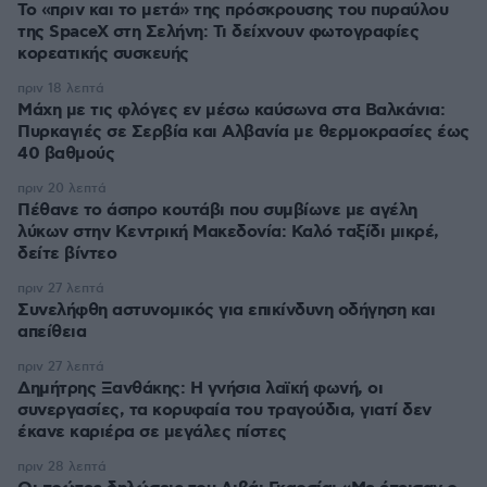
Το «πριν και το μετά» της πρόσκρουσης του πυραύλου
της SpaceX στη Σελήνη: Τι δείχνουν φωτογραφίες
κορεατικής συσκευής
πριν 18 λεπτά
Μάχη με τις φλόγες εν μέσω καύσωνα στα Βαλκάνια:
Πυρκαγιές σε Σερβία και Αλβανία με θερμοκρασίες έως
40 βαθμούς
πριν 20 λεπτά
Πέθανε το άσπρο κουτάβι που συμβίωνε με αγέλη
λύκων στην Κεντρική Μακεδονία: Καλό ταξίδι μικρέ,
δείτε βίντεο
πριν 27 λεπτά
Συνελήφθη αστυνομικός για επικίνδυνη οδήγηση και
απείθεια
πριν 27 λεπτά
Δημήτρης Ξανθάκης: Η γνήσια λαϊκή φωνή, οι
συνεργασίες, τα κορυφαία του τραγούδια, γιατί δεν
έκανε καριέρα σε μεγάλες πίστες
πριν 28 λεπτά