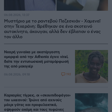
06.08.2026, 13:37
Μυστήριο με το ραντεβού Πεζεσκιάν - Χαμενεΐ
στην Τεχεράνη: Βρέθηκαν σε ένα σκοτεινό
αυτοκίνητο, άκουγαν, αλλά δεν έβλεπαν ο ένας
τον άλλο
Νεαρή γυναίκα με ακατέργαστη
ομορφιά από την Αιθιοπία έγινε viral,
δείτε την εντυπωσιακή μεταμόρφωσή
της από μακιγιέρ
192
06.08.2026, 09:18
Καρχαρίες τίγρεις, οι «σκουπιδοφάγοι»
του ωκεανού: Τρώνε από αχινούς
μέχρι γάτες και προφυλακτικά,
αψηφούν ακόμη και τους τυφώνες