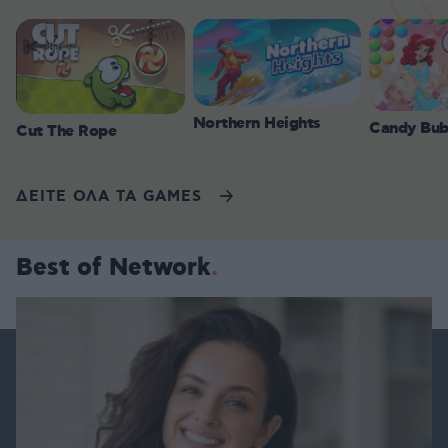
Northern Heights
Candy Bub
Cut The Rope
ΔΕΙΤΕ ΟΛΑ ΤΑ GAMES
Best of Network