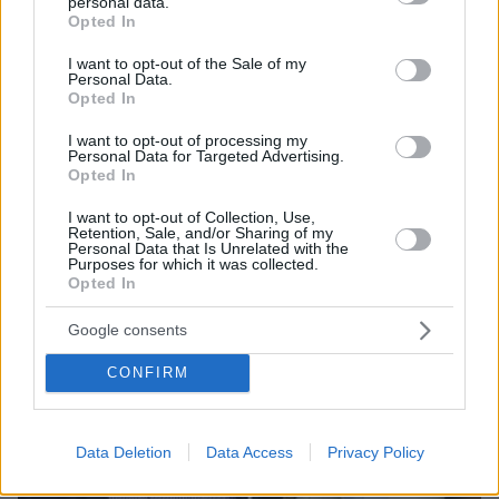
να τον υποπτεύεται για τη δολοφονία της
personal data.
grant or deny consent to Google and its third-party tags to
Opted In
Βρετανίδας στην Κυψέλη
use your data for below specified purposes in below Google
consent section.
I want to opt-out of the Sale of my
Personal Data.
Opted In
I want to opt-out of processing my
Personal Data for Targeted Advertising.
Opted In
I want to opt-out of Collection, Use,
Retention, Sale, and/or Sharing of my
Personal Data that Is Unrelated with the
Purposes for which it was collected.
Opted In
Google consents
CONFIRM
Data Deletion
Data Access
Privacy Policy