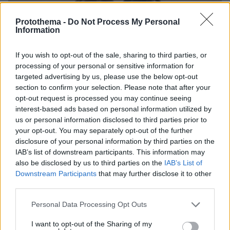
Protothema -
Do Not Process My Personal
Information
If you wish to opt-out of the sale, sharing to third parties, or
processing of your personal or sensitive information for
targeted advertising by us, please use the below opt-out
section to confirm your selection. Please note that after your
opt-out request is processed you may continue seeing
interest-based ads based on personal information utilized by
us or personal information disclosed to third parties prior to
your opt-out. You may separately opt-out of the further
disclosure of your personal information by third parties on the
IAB’s list of downstream participants. This information may
also be disclosed by us to third parties on the
IAB’s List of
Downstream Participants
that may further disclose it to other
third parties.
06.08.2026, 15:36
Please note that this website/app uses one or more Google
Personal Data Processing Opt Outs
Η απουσία μέσα στη νύχτα και η λεπτομέρεια στα
services and may gather and store information including but
μηνύματα: Πώς η σύζυγος του Αφγανού ξεκίνησε
not limited to your visit or usage behaviour. You may click to
I want to opt-out of the Sharing of my