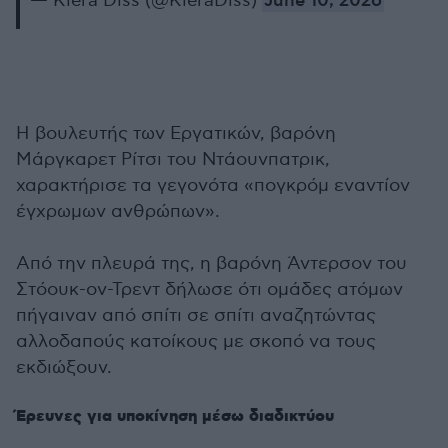
— Kiera Diss (@KieraDiss)
June 10, 2026
Η βουλευτής των Εργατικών, βαρόνη
Μάργκαρετ Ρίτσι του Ντάουνπατρικ,
χαρακτήρισε τα γεγονότα «πογκρόμ εναντίον
έγχρωμων ανθρώπων».
Από την πλευρά της, η βαρόνη Άντερσον του
Στόουκ-ον-Τρεντ δήλωσε ότι ομάδες ατόμων
πήγαιναν από σπίτι σε σπίτι αναζητώντας
αλλοδαπούς κατοίκους με σκοπό να τους
εκδιώξουν.
Έρευνες για υποκίνηση μέσω διαδικτύου