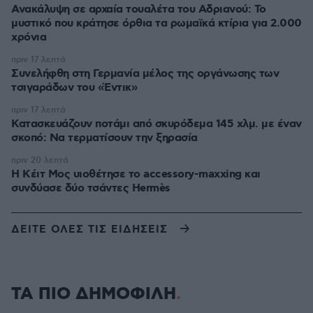
Ανακάλυψη σε αρχαία τουαλέτα του Αδριανού: Το
μυστικό που κράτησε όρθια τα ρωμαϊκά κτίρια για 2.000
χρόνια
πριν 17 λεπτά
Συνελήφθη στη Γερμανία μέλος της οργάνωσης των
τσιγαράδων του «Έντικ»
πριν 17 λεπτά
Κατασκευάζουν ποτάμι από σκυρόδεμα 145 χλμ. με έναν
σκοπό: Να τερματίσουν την ξηρασία
πριν 20 λεπτά
Η Κέιτ Μος υιοθέτησε τo accessory-maxxing και
συνδύασε δύο τσάντες Hermès
ΔΕΙΤΕ ΟΛΕΣ ΤΙΣ ΕΙΔΗΣΕΙΣ
ΤΑ ΠΙΟ ΔΗΜΟΦΙΛΗ