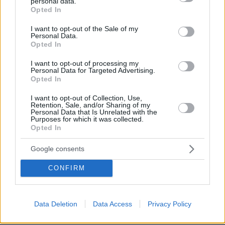
personal data.
grant or deny consent to Google and its third-party tags to
Opted In
during times of crisis.
use your data for below specified purposes in below Google
consent section.
I want to opt-out of the Sale of my
— Liz Kendall (@leicesterliz)
June 10, 2026
Personal Data.
Opted In
I want to opt-out of processing my
Personal Data for Targeted Advertising.
Opted In
I want to opt-out of Collection, Use,
Η Ofcom ανέφερε ότι μέρος της βίας φαίνεται
Retention, Sale, and/or Sharing of my
Personal Data that Is Unrelated with the
να υποκινήθηκε μέσω διαδικτύου,
Purposes for which it was collected.
συμπεριλαμβανομένων περιστατικών με
Opted In
ρατσιστικά κίνητρα, εμπρησμών κατοικιών και
Google consents
οχημάτων και επιθέσεων κατά αστυνομικών.
CONFIRM
Στο μικροσκόπιο των αρχών έχουν βρεθεί και
μηνύματα που διακινήθηκαν μέσω WhatsApp,
Data Deletion
Data Access
Privacy Policy
τα οποία καλούσαν άνδρες ηλικίας άνω των 18
ετών να φορέσουν σκούρα ρούχα και να είναι