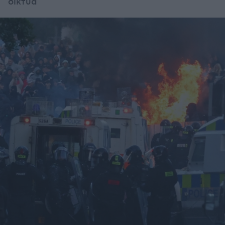
δίκτυα