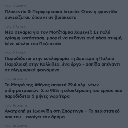
πριν 8 λεπτά
Πλακεντία & Περιφερειακά Ιατρεία: Όταν η φροντίδα
συνεχίζεται, όπου κι αν βρίσκεστε
πριν 9 λεπτά
Νέα σενάρια για τον Μοτζτάμπα Χαμενεΐ: Σε πολύ
κρίσιμη κατάσταση, μπορεί να πεθάνει ανά πάσα στιγμή,
λένε κύκλοι του Πεζεσκιάν
πριν 9 λεπτά
Παραδίδεται στην κυκλοφορία τη Δευτέρα η Παλαιά
Παραλιακή στην Καλλιθέα, ένα έργο - ασπίδα απέναντι
σε πλημμυρικά φαινόμενα
πριν 14 λεπτά
Το Μετρό της Αθήνας αποκτά 29,4 χλμ. νέων
σιδητροτροχιών: Στο 98% η ολοκλήρωση του έργου που
παραδίδεται 5 μήνες νωρίτερα
πριν 16 λεπτά
Ανατροπή με Ιωαννίδη στη Σπόρτινγκ – Το περιστατικό
που του… ανοίγει τον δρόμο
πριν 16 λεπτά