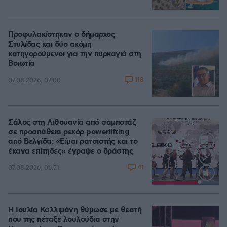
Προφυλακίστηκαν ο δήμαρχος
Στυλίδας και δύο ακόμη
κατηγορούμενοι για την πυρκαγιά στη
Βοιωτία
118
07.08.2026, 07:00
Σάλος στη Λιθουανία από σαμποτάζ
σε προσπάθεια ρεκόρ powerlifting
από Βελγίδα: «Είμαι ρατσιστής και το
έκανα επίτηδες» έγραψε ο δράστης
41
07.08.2026, 06:51
Loaded
:
100.00%
Η Ιουλία Καλλιμάνη θύμωσε με θεατή
που της πέταξε λουλούδια στην