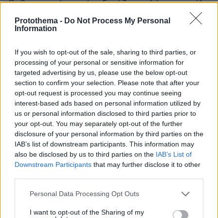
Οι βρετανικές αρχές εξετάζουν πλέον τον ρόλο
που ενδέχεται να διαδραμάτισαν τα μέσα
Protothema -
Do Not Process My Personal
κοινωνικής δικτύωσης στην εξάπλωση των
Information
ταραχών.
If you wish to opt-out of the sale, sharing to third parties, or
processing of your personal or sensitive information for
Η υπουργός Τεχνολογίας Λιζ Κένταλ
targeted advertising by us, please use the below opt-out
γνωστοποίησε ότι ζήτησε από τη ρυθμιστική
section to confirm your selection. Please note that after your
αρχή Ofcom να επικοινωνήσει με την
opt-out request is processed you may continue seeing
interest-based ads based on personal information utilized by
πλατφόρμα X και άλλες εταιρείες κοινωνικής
us or personal information disclosed to third parties prior to
δικτύωσης για περιεχόμενο που ενδεχομένως
your opt-out. You may separately opt-out of the further
συνδέεται με τα επεισόδια.
disclosure of your personal information by third parties on the
IAB’s list of downstream participants. This information may
also be disclosed by us to third parties on the
IAB’s List of
Downstream Participants
that may further disclose it to other
Those who use social media to incite violence and
third parties.
disorder are breaking the law.
Please note that this website/app uses one or more Google
Next week we will lay in Parliament an update to
Personal Data Processing Opt Outs
services and may gather and store information including but
the Online Safety Act requiring services to take
not limited to your visit or usage behaviour. You may click to
I want to opt-out of the Sharing of my
quicker action to remove illegal content circulating