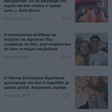
Ηγουμενίτσα: Του τα επέστρεψε στο
κεφάλι και είπε «εσένα σ' αρέσει
αυτό...», δείτε βίντεο
66
07.08.2026, 06:39
Η αποκαλυπτική κατάθεση της
συζύγου του Αφγανού: Πώς
γνωρίσαμε τη Λίσα, γιατί υποψιάστηκα
ότι ήταν το πτώμα στη βαλίτσα
312
06.08.2026, 12:32
Ο Γιάννης Στάνκογλου δημοσίευσε
φωτογραφία του από το παρελθόν με
μακριά μαλλιά: Αναμνήσεις, έγραψε
11
07.08.2026, 09:09