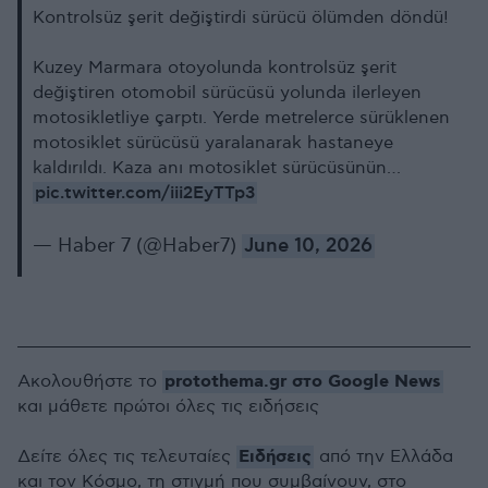
Kontrolsüz şerit değiştirdi sürücü ölümden döndü!
Kuzey Marmara otoyolunda kontrolsüz şerit
değiştiren otomobil sürücüsü yolunda ilerleyen
motosikletliye çarptı. Yerde metrelerce sürüklenen
motosiklet sürücüsü yaralanarak hastaneye
kaldırıldı. Kaza anı motosiklet sürücüsünün…
pic.twitter.com/iii2EyTTp3
— Haber 7 (@Haber7)
June 10, 2026
protothema.gr στο Google News
Ακολουθήστε το
και μάθετε πρώτοι όλες τις ειδήσεις
Ειδήσεις
Δείτε όλες τις τελευταίες
από την Ελλάδα
και τον Κόσμο, τη στιγμή που συμβαίνουν, στο