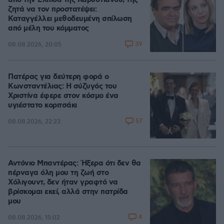
από την Ελπίδα της Καρυστιανού, της
ζητά να τον προστατέψει:
Καταγγέλλει μεθοδευμένη σπίλωση
από μέλη του κόμματος
39
08.08.2026, 20:05
Πατέρας για δεύτερη φορά ο
Κωνσταντέλιας: Η σύζυγός του
Χριστίνα έφερε στον κόσμο ένα
υγιέστατο κοριτσάκι
57
08.08.2026, 22:23
Αντόνιο Μπαντέρας: Ήξερα ότι δεν θα
πέρναγα όλη μου τη ζωή στο
Χόλιγουντ, δεν ήταν γραφτό να
βρίσκομαι εκεί, αλλά στην πατρίδα
μου
4
08.08.2026, 15:02