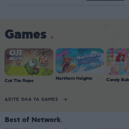
Games
Northern Heights
Candy Bub
Cut The Rope
ΔΕΙΤΕ ΟΛΑ ΤΑ GAMES
Best of Network