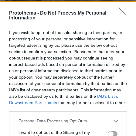
Protothema -
Do Not Process My Personal
Information
If you wish to opt-out of the sale, sharing to third parties, or
processing of your personal or sensitive information for
targeted advertising by us, please use the below opt-out
section to confirm your selection. Please note that after your
opt-out request is processed you may continue seeing
08.08.2026, 18:08
interest-based ads based on personal information utilized by
Μυστήριο 3.500 ετών στη Σαντορίνη: Ο 15χρονος
us or personal information disclosed to third parties prior to
που δεν πρόλαβε να ξεφύγει από το τσουνάμι
your opt-out. You may separately opt-out of the further
μπορεί ν' αλλάξει τη χρονολογία της μεγάλης
disclosure of your personal information by third parties on the
έκρηξης
IAB’s list of downstream participants. This information may
also be disclosed by us to third parties on the
IAB’s List of
Downstream Participants
that may further disclose it to other
Σοβαρό τροχαίο από αναστροφή ΙΧ
third parties.
στην Αθηνών-Σουνίου: Συγκρούστηκε
Please note that this website/app uses one or more Google
με μηχανή της ΔΙΑΣ, δύο αστυνομικοί
Personal Data Processing Opt Outs
τραυματίες, βίντεο
services and may gather and store information including but
not limited to your visit or usage behaviour. You may click to
I want to opt-out of the Sharing of my
102
08.08.2026, 23:07