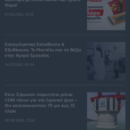
καλύτερα με efood market και Πρώτο
Θέμα!
07.08.2026, 12:25
Επαγγελματική Εκπαίδευση &
Εξειδίκευση: Το Mοντέλο που σε Bάζει
στην Aγορά Eργασίας
26.07.2026, 09:54
Κίνα: Σήκωσαν τσιμεντένιο μπλοκ
1.540 τόνων για νέο λιμενικό έργο –
Θα κατασκευαστούν 75 για έως 72
πλοία
08.08.2026, 21:24