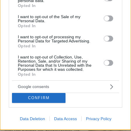
personal data.
grant or deny consent to Google and its third-party tags to
Opted In
use your data for below specified purposes in below Google
Loaded
:
100.00%
consent section.
I want to opt-out of the Sale of my
Personal Data.
Οι «Πράσινες Μπότες»: 30 χρόνια
Opted In
μετά, το Έβερεστ μπορεί να δώσει
πίσω έναν από τους νεκρούς του
I want to opt-out of processing my
Personal Data for Targeted Advertising.
14
08.08.2026, 21:49
Opted In
I want to opt-out of Collection, Use,
Retention, Sale, and/or Sharing of my
Personal Data that Is Unrelated with the
Purposes for which it was collected.
Opted In
Για ανθρωποκτονία από αμέλεια
κατηγορούνται οι γονείς του 4χρονου
και ο ιδιοκτήτης του beach bar στην
Google consents
Πάρο: Πώς έγινε η τραγωδία
CONFIRM
81
08.08.2026, 21:22
Data Deletion
Data Access
Privacy Policy
Συνδικαλιστής ψαράς που αποχώρησε