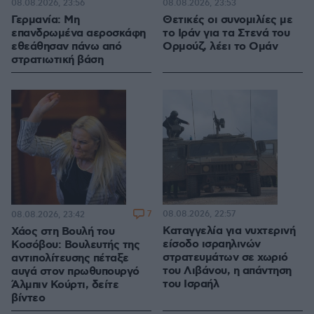
08.08.2026, 23:56
08.08.2026, 23:53
Γερμανία: Μη
Θετικές οι συνομιλίες με
επανδρωμένα αεροσκάφη
το Ιράν για τα Στενά του
εθεάθησαν πάνω από
Ορμούζ, λέει το Ομάν
στρατιωτική βάση
7
08.08.2026, 22:57
08.08.2026, 23:42
Καταγγελία για νυχτερινή
Χάος στη Βουλή του
είσοδο ισραηλινών
Κοσόβου: Βουλευτής της
στρατευμάτων σε χωριό
αντιπολίτευσης πέταξε
του Λιβάνου, η απάντηση
αυγά στον πρωθυπουργό
του Ισραήλ
Άλμπιν Κούρτι, δείτε
βίντεο