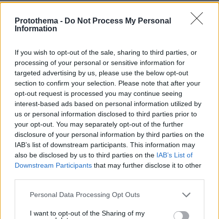
όρους από εκείνους που προέβλεπε η πυρηνική
συμφωνία του 2015, συμπεριλαμβανομένης της
Protothema -
Do Not Process My Personal
Information
καταστροφής των αποθεμάτων
εμπλουτισμένου ουρανίου και της αναστολής
If you wish to opt-out of the sale, sharing to third parties, or
του εμπλουτισμού για τουλάχιστον μία
processing of your personal or sensitive information for
δεκαετία.
targeted advertising by us, please use the below opt-out
section to confirm your selection. Please note that after your
opt-out request is processed you may continue seeing
Από την άλλη πλευρά, η Τεχεράνη απαιτεί άρση
interest-based ads based on personal information utilized by
των κυρώσεων και αποδέσμευση
us or personal information disclosed to third parties prior to
δισεκατομμυρίων δολαρίων σε δεσμευμένα
your opt-out. You may separately opt-out of the further
περιουσιακά στοιχεία προτού ξεκινήσει
disclosure of your personal information by third parties on the
IAB’s list of downstream participants. This information may
ουσιαστικές διαπραγματεύσεις.
also be disclosed by us to third parties on the
IAB’s List of
Downstream Participants
that may further disclose it to other
Αναλυτές προειδοποιούν ότι η σημερινή
third parties.
κατάσταση ενδέχεται να οδηγήσει σε έναν
Please note that this website/app uses one or more Google
Personal Data Processing Opt Outs
φαύλο κύκλο συγκρούσεων, καθώς καμία από
services and may gather and store information including but
τις δύο πλευρές δεν επιθυμεί έναν
not limited to your visit or usage behaviour. You may click to
I want to opt-out of the Sharing of my