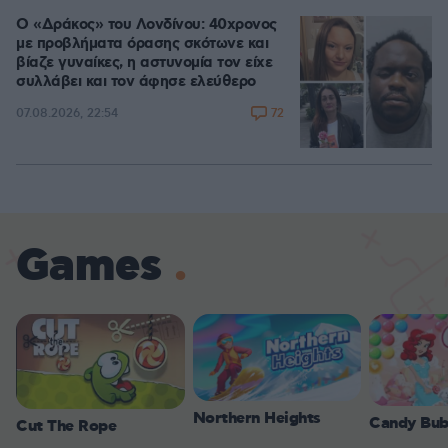
Ο «Δράκος» του Λονδίνου: 40χρονος
με προβλήματα όρασης σκότωνε και
βίαζε γυναίκες, η αστυνομία τον είχε
συλλάβει και τον άφησε ελεύθερο
72
07.08.2026, 22:54
Games
Northern Heights
Candy Bub
Cut The Rope