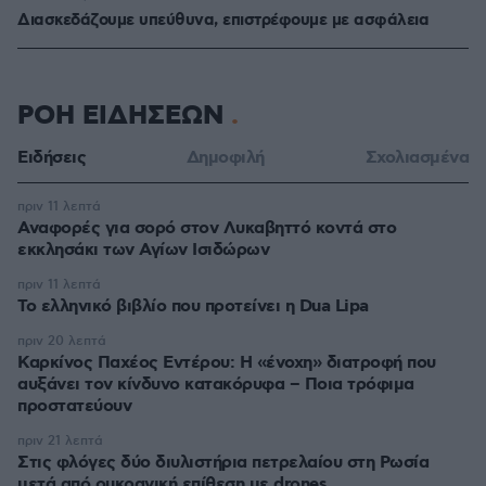
Διασκεδάζουμε υπεύθυνα, επιστρέφουμε με ασφάλεια
ΡΟΗ ΕΙΔΗΣΕΩΝ
Ειδήσεις
Δημοφιλή
Σχολιασμένα
πριν 11 λεπτά
Αναφορές για σορό στον Λυκαβηττό κοντά στο
εκκλησάκι των Αγίων Ισιδώρων
πριν 11 λεπτά
Το ελληνικό βιβλίο που προτείνει η Dua Lipa
πριν 20 λεπτά
Καρκίνος Παχέος Εντέρου: Η «ένοχη» διατροφή που
αυξάνει τον κίνδυνο κατακόρυφα – Ποια τρόφιμα
προστατεύουν
πριν 21 λεπτά
Στις φλόγες δύο διυλιστήρια πετρελαίου στη Ρωσία
μετά από ουκρανική επίθεση με drones