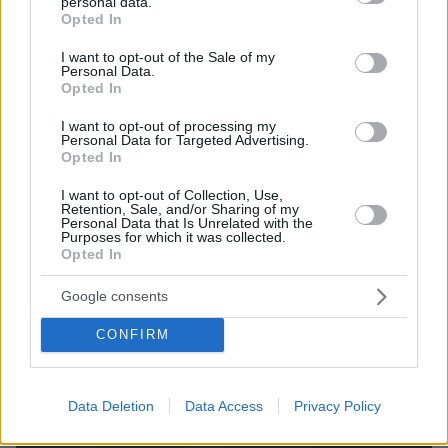
personal data.
ολοκληρωτικό πόλεμο, αλλά ούτε και μια
grant or deny consent to Google and its third-party tags to
Opted In
use your data for below specified purposes in below Google
πολιτικά επώδυνη υποχώρηση. Όπως
consent section.
επισημαίνουν, το αποτέλεσμα θα μπορούσε να
I want to opt-out of the Sale of my
Personal Data.
είναι μια παρατεταμένη κρίση ή ακόμη και ένας
Opted In
«ατελείωτος πόλεμος», στον οποίο οι δύσκολες
I want to opt-out of processing my
αποφάσεις θα αναβάλλονται διαρκώς, ενώ η
Personal Data for Targeted Advertising.
Opted In
ένταση θα παραμένει σε υψηλά επίπεδα.
I want to opt-out of Collection, Use,
Retention, Sale, and/or Sharing of my
Personal Data that Is Unrelated with the
protothema.gr στο Google News
Ακολουθήστε το
Purposes for which it was collected.
Opted In
και μάθετε πρώτοι όλες τις ειδήσεις
Google consents
Ειδήσεις
Δείτε όλες τις τελευταίες
από την Ελλάδα
και τον Κόσμο, τη στιγμή που συμβαίνουν, στο
CONFIRM
Protothema.gr
Σχετικά Άρθρα
Data Deletion
Data Access
Privacy Policy