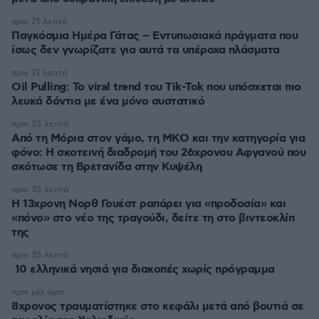
πριν 21 λεπτά
Παγκόσμια Ημέρα Γάτας – Εντυπωσιακά πράγματα που
ίσως δεν γνωρίζατε για αυτά τα υπέροχα πλάσματα
πριν 21 λεπτά
Oil Pulling: To viral trend του Tik-Tok που υπόσχεται πιο
λευκά δόντια με ένα μόνο συστατικό
πριν 33 λεπτά
Από τη Μόρια στον γάμο, τη ΜΚΟ και την κατηγορία για
φόνο: Η σκοτεινή διαδρομή του 26χρονου Αφγανού που
σκότωσε τη Βρετανίδα στην Κυψέλη
πριν 35 λεπτά
Η 13χρονη Νορθ Γουέστ ραπάρει για «προδοσία» και
«πόνο» στο νέο της τραγούδι, δείτε τη στο βιντεοκλίπ
της
πριν 35 λεπτά
10 ελληνικά νησιά για διακοπές χωρίς πρόγραμμα
πριν μία ώρα
8χρονος τραυματίστηκε στο κεφάλι μετά από βουτιά σε