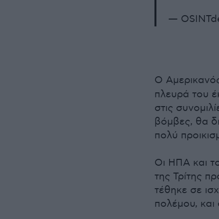
— OSINTde
Ο Αμερικανό
πλευρά του έκ
στις συνομιλ
βόμβες, θα δ
πολύ προικισμ
Οι ΗΠΑ και τ
της Τρίτης π
τέθηκε σε ισ
πολέμου, και 