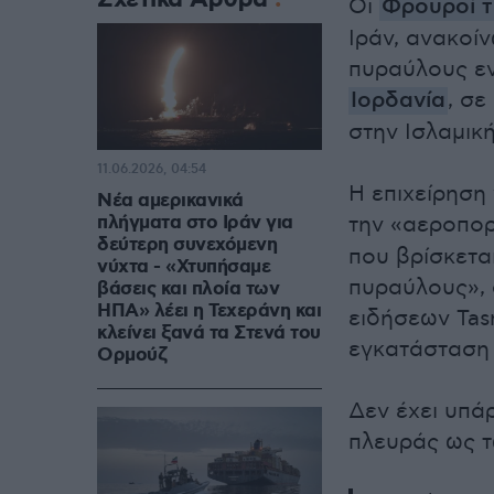
Οι
Φρουροί 
Ιράν, ανακοί
πυραύλους εν
Ιορδανία
, σ
στην Ισλαμικ
11.06.2026, 04:54
Η επιχείρηση 
Νέα αμερικανικά
πλήγματα στο Ιράν για
την «αεροπο
δεύτερη συνεχόμενη
που βρίσκεται
νύχτα - «Χτυπήσαμε
πυραύλους», 
βάσεις και πλοία των
ΗΠΑ» λέει η Τεχεράνη και
ειδήσεων Tas
κλείνει ξανά τα Στενά του
εγκατάσταση 
Ορμούζ
Δεν έχει υπά
πλευράς ως τ