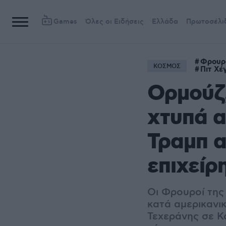
Games
Όλες οι Ειδήσεις
Ελλάδα
Πρωτοσέλι
Φρουρ
ΚΟΣΜΟΣ
Πιτ Χέ
Ορμούζ,
χτυπά α
Τραμπ α
επιχείρ
Οι Φρουροί της
κατά αμερικανικ
Τεχεράνης σε Κο