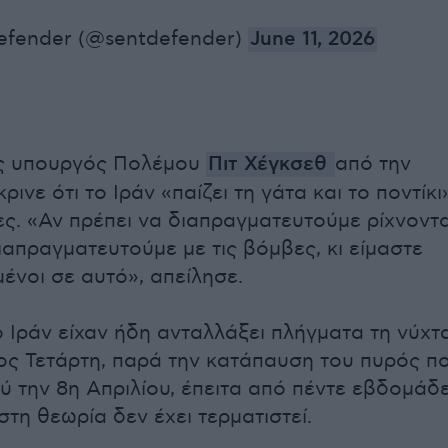
fender (@sentdefender)
June 11, 2026
ς υπουργός Πολέμου
Πιτ Χέγκσεθ
από την
ρινε ότι το Ιράν «παίζει τη γάτα και το ποντίκι
ίες. «Αν πρέπει να διαπραγματευτούμε ρίχνοντ
ιαπραγματευτούμε με τις βόμβες, κι είμαστε
ένοι σε αυτό», απείλησε.
ο Ιράν είχαν ήδη ανταλλάξει πλήγματα τη νύχτ
ρος Τετάρτη, παρά την κατάπαυση του πυρός π
χύ την 8η Απριλίου, έπειτα από πέντε εβδομάδ
στη θεωρία δεν έχει τερματιστεί.