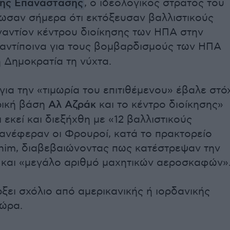
της Επανάστασης
, ο ιδεολογικός στρατός του
νωσαν σήμερα ότι εκτόξευσαν βαλλιστικούς
αντίον κέντρου διοίκησης των ΗΠΑ στην
ε αντίποινα για τους βομβαρδισμούς των ΗΠΑ
ή Δημοκρατία τη νύχτα.
για την «τιμωρία του επιτιθέμενου» έβαλε στό
ρική βάση
Αλ Αζράκ
και το κέντρο διοίκησης»
 εκεί και διεξήχθη με «12 βαλλιστικούς
ανέφεραν οι Φρουροί, κατά το πρακτορείο
nim, διαβεβαιώνοντας πως κατέστρεψαν την
και «μεγάλο αριθμό μαχητικών αεροσκαφών»
ρξει σχόλιο από αμερικανικής ή ιορδανικής
ώρα.