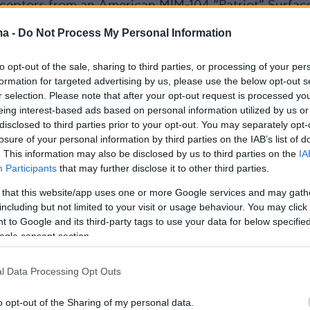
erceptors from an American MIM-104 “Patriot” Surfac
le Battery engage Iranian medium-range ballistic
ma -
Do Not Process My Personal Information
lier this morning over Muwaffaq Salti Air Base in
.twitter.com/TYe3qCmGnq
to opt-out of the sale, sharing to third parties, or processing of your per
formation for targeted advertising by us, please use the below opt-out s
fender (@sentdefender)
June 11, 2026
r selection. Please note that after your opt-out request is processed y
eing interest-based ads based on personal information utilized by us or
disclosed to third parties prior to your opt-out. You may separately opt-
losure of your personal information by third parties on the IAB’s list of
. This information may also be disclosed by us to third parties on the
IA
Participants
that may further disclose it to other third parties.
a US military base in Jordan with a long-range ballist
 that this website/app uses one or more Google services and may gath
including but not limited to your visit or usage behaviour. You may click 
 to Google and its third-party tags to use your data for below specifi
magery from february showed that more than 60 US
ogle consent section.
e deployed at the base, including 30 F-35 stealth
 36 F-15 fighter jets.
pic.twitter.com/9ZTuYzVqCw
l Data Processing Opt Outs
 Report (@Currentreport1)
June 11, 2026
o opt-out of the Sharing of my personal data.