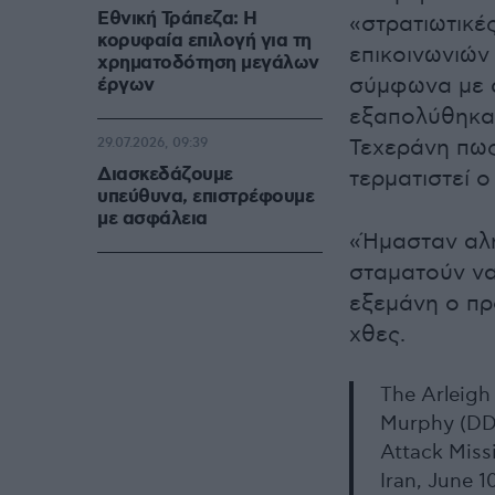
Εθνική Τράπεζα: Η
«στρατιωτικέ
κορυφαία επιλογή για τη
επικοινωνιών
χρηματοδότηση μεγάλων
σύμφωνα με 
έργων
εξαπολύθηκα
Τεχεράνη πως
29.07.2026, 09:39
Διασκεδάζουμε
τερματιστεί ο
υπεύθυνα, επιστρέφουμε
με ασφάλεια
«Ήμασταν αλη
σταματούν να
εξεμάνη ο π
χθες.
The Arleigh
Murphy (DD
Attack Missi
Iran, June 1