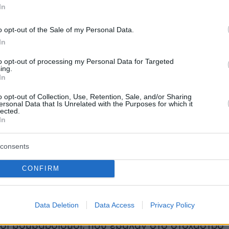
In
o opt-out of the Sale of my Personal Data.
In
 μέσα στη νύχτα
to opt-out of processing my Personal Data for Targeted
ing.
In
o opt-out of Collection, Use, Retention, Sale, and/or Sharing
ersonal Data that Is Unrelated with the Purposes for which it
υνάμεις των ΗΠΑ διεξήγαγαν τη νύχτα της
lected.
In
ς Πέμπτη νέους βομβαρδισμούς στο Ιράν, που
ως προχώρησε σε αντίποινα εναντίον
consents
 στρατιωτικών βάσεων στο Κουβέιτ και στο
 διεμήνυσε πως στο εξής όλα τα πλοία που
CONFIRM
 να διασχίσουν το
στενό του Ορμούζ
θα
τόχοι.
Data Deletion
Data Access
Privacy Policy
κοί βομβαρδισμοί, που έβαλαν στο στόχαστρο