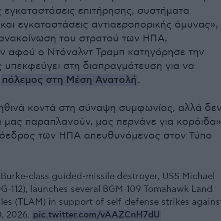
ς εγκαταστάσεις επιτήρησης, συστήματα
 και εγκαταστάσεις αντιαεροπορικής άμυνας»,
ανακοίνωση του στρατού των ΗΠΑ,
ν αφού ο Ντόναλντ Τραμπ κατηγόρησε την
 υπεκφεύγει στη διαπραγμάτευση για να
πόλεμος στη Μέση Ανατολή
.
θινά κοντά στη σύναψη συμφωνίας, αλλά δε
 μας παραπλανούν, μας περνάνε για κορόιδα»
ρόεδρος των ΗΠΑ απευθυνόμενος στον Τύπο
 Burke-class guided-missile destroyer, USS Michael
G-112), launches several BGM-109 Tomahawk Land
les (TLAM) in support of self-defense strikes agains
0, 2026.
pic.twitter.com/vAAZCnH7dU