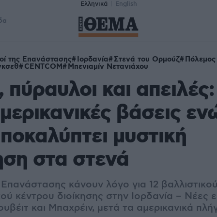
Ελληνικά
English
δα
οί της Επανάστασης
Ιορδανία
Στενά του Ορμούζ
Πόλεμος
γκσεθ
CENTCOM
Μπενιαμίν Νετανιάχου
 πύραυλοι και απειλές:
μερικανικές βάσεις εν
ποκαλύπτει μυστική
ηση στα στενά
 Επανάστασης κάνουν λόγο για 12 βαλλιστικο
ού κέντρου διοίκησης στην Ιορδανία – Νέες ε
υβέιτ και Μπαχρέιν, μετά τα αμερικανικά πλή