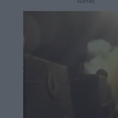
νύχτας