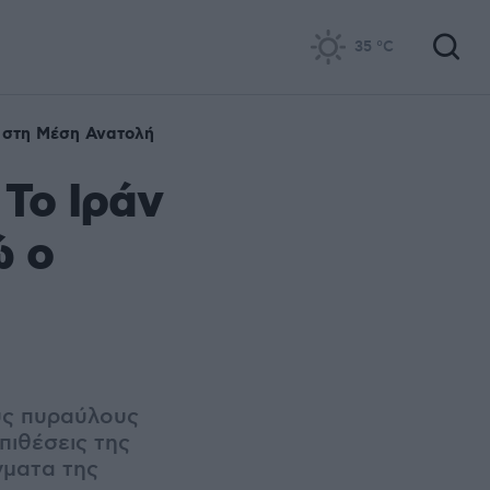
35
°C
 στη Μέση Ανατολή
 Το Ιράν
ώ ο
ύς πυραύλους
πιθέσεις της
γματα της