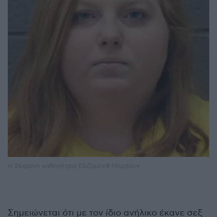
H 26χρονη καθηγήτρια Ελίζαμπεθ Μπράουν
Σημειώνεται ότι με τον ίδιο ανήλικο έκανε σεξ