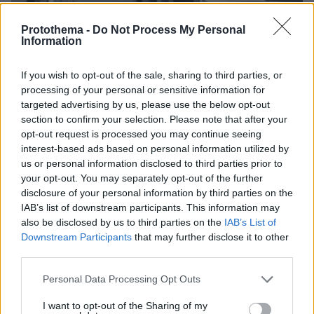
Protothema -
Do Not Process My Personal
Information
If you wish to opt-out of the sale, sharing to third parties, or
processing of your personal or sensitive information for
targeted advertising by us, please use the below opt-out
section to confirm your selection. Please note that after your
opt-out request is processed you may continue seeing
09.08.2026, 10:51
interest-based ads based on personal information utilized by
Ασθενής ξυλοκόπησε νοσηλεύτρια στα Επείγοντα
us or personal information disclosed to third parties prior to
του Ερυθρού Σταυρού, την άρπαξε από τα μαλλιά
your opt-out. You may separately opt-out of the further
και τη χτύπησε σε πόρτες - Τι καταγγέλλει η
disclosure of your personal information by third parties on the
ΠΟΕΔΗΝ
IAB’s list of downstream participants. This information may
also be disclosed by us to third parties on the
IAB’s List of
Downstream Participants
that may further disclose it to other
third parties.
Please note that this website/app uses one or more Google
Personal Data Processing Opt Outs
services and may gather and store information including but
not limited to your visit or usage behaviour. You may click to
I want to opt-out of the Sharing of my