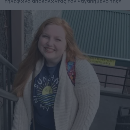
τηλέφωνο αποκαλώντας τον «αγαπημένο της»