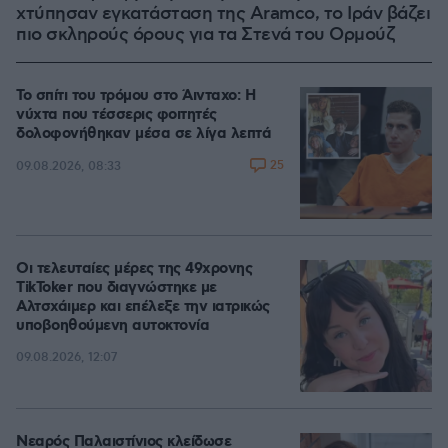
χτύπησαν εγκατάσταση της Aramco, το Ιράν βάζει
πιο σκληρούς όρους για τα Στενά του Ορμούζ
Το σπίτι του τρόμου στο Άινταχο: Η
νύχτα που τέσσερις φοιτητές
δολοφονήθηκαν μέσα σε λίγα λεπτά
25
09.08.2026, 08:33
Οι τελευταίες μέρες της 49χρονης
TikToker που διαγνώστηκε με
Αλτσχάιμερ και επέλεξε την ιατρικώς
υποβοηθούμενη αυτοκτονία
09.08.2026, 12:07
Νεαρός Παλαιστίνιος κλείδωσε