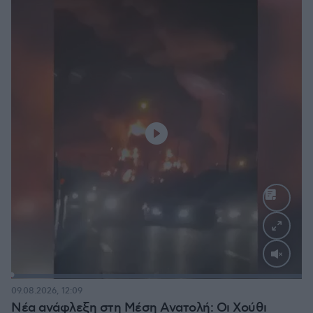
Loaded
:
100.00%
09.08.2026, 12:09
Νέα ανάφλεξη στη Μέση Ανατολή: Οι Χούθι