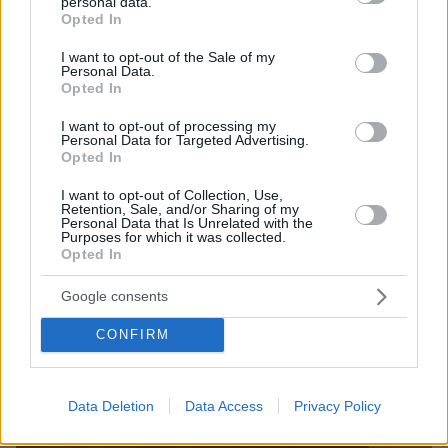
personal data.
grant or deny consent to Google and its third-party tags to
Opted In
use your data for below specified purposes in below Google
consent section.
I want to opt-out of the Sale of my
Personal Data.
Opted In
I want to opt-out of processing my
Personal Data for Targeted Advertising.
Opted In
I want to opt-out of Collection, Use,
Retention, Sale, and/or Sharing of my
Personal Data that Is Unrelated with the
Purposes for which it was collected.
Opted In
Google consents
Loaded
:
100.00%
09.08.2026, 11:17
CONFIRM
Ελικόπτερο «πάρκαρε» στο Σαρακήνικο για να
κάνουν μπάνιο οι επιβάτες του, δείτε βίντεο
Data Deletion
Data Access
Privacy Policy