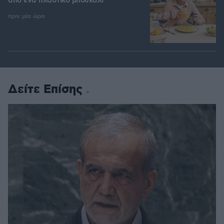
από ένα πλαστικό μπουκάλι
πριν μία ώρα
Δείτε Επίσης