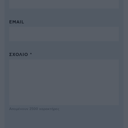
EMAIL
ΣΧΌΛΙΟ *
Απομένουν
2500
χαρακτήρες