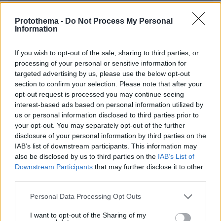
Protothema -
Do Not Process My Personal
Information
* Υποχρεωτικά πεδία
If you wish to opt-out of the sale, sharing to third parties, or
processing of your personal or sensitive information for
targeted advertising by us, please use the below opt-out
section to confirm your selection. Please note that after your
ΡΟΗ ΕΙΔΗΣΕΩΝ
opt-out request is processed you may continue seeing
interest-based ads based on personal information utilized by
Ειδήσεις
Δημοφιλή
Σχολιασμένα
us or personal information disclosed to third parties prior to
your opt-out. You may separately opt-out of the further
disclosure of your personal information by third parties on the
πριν 10 λεπτά
Αυτό το ανδρικό σώμα κερδίζει τις εντυπώσεις,
IAB’s list of downstream participants. This information may
σύμφωνα με έρευνα – Και δεν έχει κοιλιακούς!
also be disclosed by us to third parties on the
IAB’s List of
Downstream Participants
that may further disclose it to other
πριν 17 λεπτά
third parties.
Κλείνει τα μεσάνυχτα ο λόφος Φινόπουλου στην Αθήνα
λόγω αυξημένου κινδύνου εκδήλωσης πυρκαγιάς
Please note that this website/app uses one or more Google
Personal Data Processing Opt Outs
services and may gather and store information including but
πριν 17 λεπτά
not limited to your visit or usage behaviour. You may click to
I want to opt-out of the Sharing of my
Αργεντινή, Μπαρτσελόνα και Ρεάλ Μαδρίτης