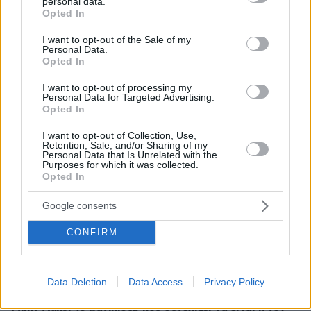
personal data.
grant or deny consent to Google and its third-party tags to
αποχαιρέτησαν τον πατέρα του Λιονέλ Μέσι
Opted In
use your data for below specified purposes in below Google
πριν 18 λεπτά
consent section.
I want to opt-out of the Sale of my
Φωτιά στη Μικρή Βίγλα της Νάξου, σηκώθηκε ένα
Personal Data.
ελικόπτερο
Opted In
πριν 19 λεπτά
I want to opt-out of processing my
Φιλική ήττα για την Χαλ στο ντεμπούτο του Τζολάκη, 2-
Personal Data for Targeted Advertising.
0 από την Άϊντραχτ
Opted In
πριν 19 λεπτά
I want to opt-out of Collection, Use,
All’Antico Vinaio: Ουρές έξω από ένα από τα καλύτερα
Retention, Sale, and/or Sharing of my
Personal Data that Is Unrelated with the
στέκια για σάντουιτς στον κόσμο
Purposes for which it was collected.
Opted In
πριν 21 λεπτά
Τραγωδία στην Πάρο: Πνίγηκε 4χρονος σε πισίνα beach
Google consents
bar
πριν 26 λεπτά
CONFIRM
Ο 16χρονος ναυαγοσώστης που έσωσε το μικρό αγόρι
στην Καλιφόρνια συνάντησε τους ηθοποιούς του «νέου»
Baywatch, δείτε βίντεο
Data Deletion
Data Access
Privacy Policy
πριν 29 λεπτά
Milky Nails: Το μανικιούρ που συνεχίζει να είναι η νο1