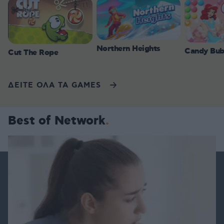
Northern Heights
Candy Bub
Cut The Rope
ΔΕΙΤΕ ΟΛΑ ΤΑ GAMES
Best of Network