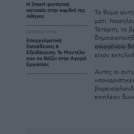
Η Smart φοιτητική
κατοικία στην καρδιά της
Το θύμα αυτή
Αθήνας
μάτι. Νοσηλε
Τετάρτη, το 
26.07.2026, 09:54
δημοσιοποιήθ
Επαγγελματική
οικογένεια δ
Εκπαίδευση &
Εξειδίκευση: Το Mοντέλο
είχαν εκτυλιχ
που σε Bάζει στην Aγορά
Eργασίας
Αυτές οι αντ
«σοκαριστικέ
βορειοϊρλανδ
επιπλέον δυν