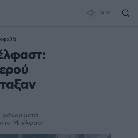
34
°C
μοφοβία
έλφαστ:
νερού
έταξαν
α φόνου μετά
ν στο Μπέλφαστ