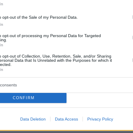
του Μπέλφαστ δεν σημειώθηκαν
βιαιότητες
,
In
 χθες, οπότε είχαν σημειωθεί ταραχές εναντίο
o opt-out of the Sale of my Personal Data.
οι οποίες ξέσπασαν μετά την επίθεση με μαχαί
In
ποιήθηκε το βράδυ της Δευτέρας στο
to opt-out of processing my Personal Data for Targeted
ing.
In
o opt-out of Collection, Use, Retention, Sale, and/or Sharing
ersonal Data that Is Unrelated with the Purposes for which it
lected.
h with police in Belfast as unrest continues amid
In
r the attempted beheading of a man.
consents
Report_
pic.twitter.com/8llGevAHxQ
CONFIRM
g911 (@Breaking911)
June 10, 2026
Data Deletion
Data Access
Privacy Policy