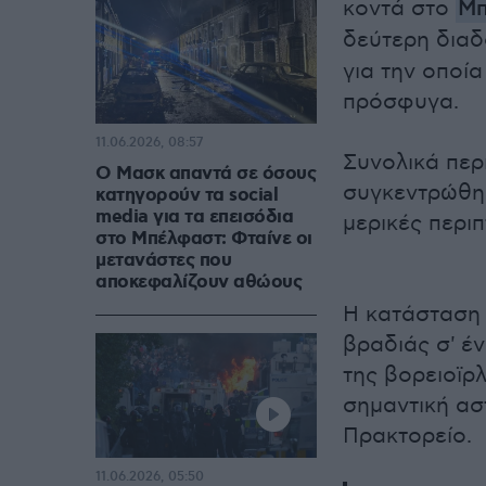
κοντά στο
Μπ
δεύτερη διαδ
για την οποί
πρόσφυγα.
11.06.2026, 08:57
Συνολικά περ
Ο Μασκ απαντά σε όσους
συγκεντρώθη
κατηγορούν τα social
media για τα επεισόδια
μερικές περιπ
στο Μπέλφαστ: Φταίνε οι
μετανάστες που
αποκεφαλίζουν αθώους
Η κατάσταση 
βραδιάς σ' έ
της βορειοϊρ
σημαντική ασ
Πρακτορείο.
11.06.2026, 05:50