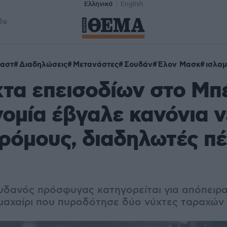
Ελληνικά
English
δα
αστ
Διαδηλώσεις
Μετανάστες
Σουδάν
Έλον Μασκ
ισλα
τα επεισοδίων στο Μπ
ομία έβγαλε κανόνια 
ρόμους, διαδηλωτές π
δανός πρόσφυγας κατηγορείται για απόπειρ
 μαχαίρι που πυροδότησε δύο νύχτες ταραχώ