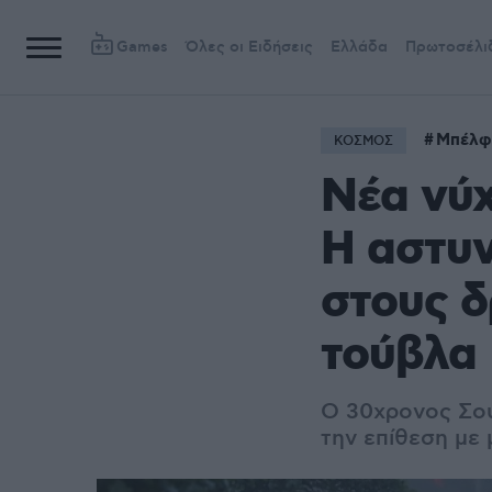
Games
Όλες οι Ειδήσεις
Ελλάδα
Πρωτοσέλι
Μπέλφ
ΚΟΣΜΟΣ
Νέα νύχ
Η αστυν
στους δ
τούβλα
Ο 30χρονος Σου
την επίθεση με