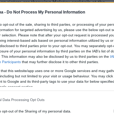
on rioters are throwing Molotov cocktails at the
lfast tonight
pic.twitter.com/jNMU2UkQAK
ma -
Do Not Process My Personal Information
d 24 (@visegrad24)
June 10, 2026
to opt-out of the sale, sharing to third parties, or processing of your per
formation for targeted advertising by us, please use the below opt-out s
r selection. Please note that after your opt-out request is processed y
eing interest-based ads based on personal information utilized by us or
disclosed to third parties prior to your opt-out. You may separately opt-
losure of your personal information by third parties on the IAB’s list of
. This information may also be disclosed by us to third parties on the
IA
κτόξευσαν αντικείμενα, τούβλα και γυάλινες
Participants
that may further disclose it to other third parties.
τίον των δυνάμεων της τάξης και έβαλαν φωτι
 that this website/app uses one or more Google services and may gath
ον έναν κάδο σκουπιδιών, ανακοίνωσε η
including but not limited to your visit or usage behaviour. You may click 
 to Google and its third-party tags to use your data for below specifi
ogle consent section.
οί έκαναν χρήση
εκτοξευτήρα νερού
για να
l Data Processing Opt Outs
 πλήθος.
o opt-out of the Sharing of my personal data.