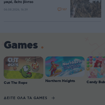
μικρέ, δείτε βίντεο
167
06.08.2026, 16:39
Games
Northern Heights
Candy Bub
Cut The Rope
ΔΕΙΤΕ ΟΛΑ ΤΑ GAMES