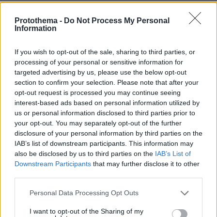
ΤΑ ΠΙΟ ΔΗΜΟΦΙΛΗ
Protothema -
Do Not Process My Personal
Information
If you wish to opt-out of the sale, sharing to third parties, or
processing of your personal or sensitive information for
targeted advertising by us, please use the below opt-out
section to confirm your selection. Please note that after your
opt-out request is processed you may continue seeing
interest-based ads based on personal information utilized by
us or personal information disclosed to third parties prior to
your opt-out. You may separately opt-out of the further
disclosure of your personal information by third parties on the
IAB’s list of downstream participants. This information may
also be disclosed by us to third parties on the
IAB’s List of
Downstream Participants
that may further disclose it to other
third parties.
Please note that this website/app uses one or more Google
Personal Data Processing Opt Outs
services and may gather and store information including but
not limited to your visit or usage behaviour. You may click to
I want to opt-out of the Sharing of my