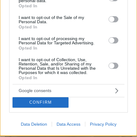
personal data.
grant or deny consent to Google and its third-party tags to
Opted In
use your data for below specified purposes in below Google
consent section.
07.08.2026, 07:19
I want to opt-out of the Sale of my
Personal Data.
«Δεν το πιστεύουμε», λένε οι Αμερικανοί που
Opted In
υιοθέτησαν τον Αφγανό στη Λέσβο - Η αρχική
εκδοχή για το φονικό στην Κυψέλη και η σιωπή
I want to opt-out of processing my
στην απολογία
Personal Data for Targeted Advertising.
Opted In
I want to opt-out of Collection, Use,
Retention, Sale, and/or Sharing of my
Personal Data that Is Unrelated with the
Purposes for which it was collected.
Opted In
Google consents
CONFIRM
Data Deletion
Data Access
Privacy Policy