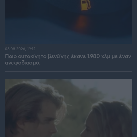
06.08.2026, 19:12
Ποιο αυτοκίνητο βενζίνης έκανε 1.980 χλμ με έναν
ανεφοδιασμό;