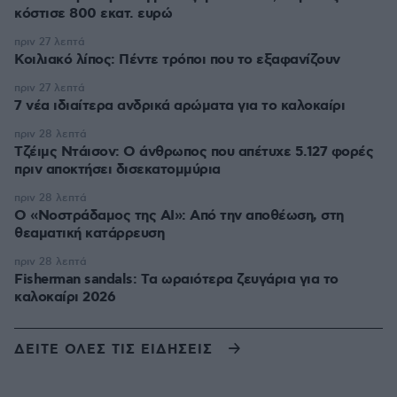
κόστισε 800 εκατ. ευρώ
πριν 27 λεπτά
Κοιλιακό λίπος: Πέντε τρόποι που το εξαφανίζουν
πριν 27 λεπτά
7 νέα ιδιαίτερα ανδρικά αρώματα για το καλοκαίρι
πριν 28 λεπτά
Τζέιμς Ντάισον: Ο άνθρωπος που απέτυχε 5.127 φορές
πριν αποκτήσει δισεκατομμύρια
πριν 28 λεπτά
Ο «Νοστράδαμος της AI»: Από την αποθέωση, στη
θεαματική κατάρρευση
πριν 28 λεπτά
Fisherman sandals: Tα ωραιότερα ζευγάρια για το
καλοκαίρι 2026
ΔΕΙΤΕ ΟΛΕΣ ΤΙΣ ΕΙΔΗΣΕΙΣ