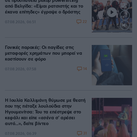
σε προσπάθεια ρεκόρ powerlifting
από Βελγίδα: «Είμαι ρατσιστής και το
έκανα επίτηδες» έγραψε ο δράστης
22
07.08.2026, 06:51
Loaded
:
100.00%
Γονικές παροχές: Οι παγίδες στις
μεταφορές χρημάτων που μπορεί να
κοστίσουν σε φόρο
14
07.08.2026, 07:58
Η Ιουλία Καλλιμάνη θύμωσε με θεατή
που της πέταξε λουλούδια στην
Ηγουμενίτσα: Του τα επέστρεψε στο
κεφάλι και είπε «εσένα σ' αρέσει
αυτό...», δείτε βίντεο
31
07.08.2026, 06:39