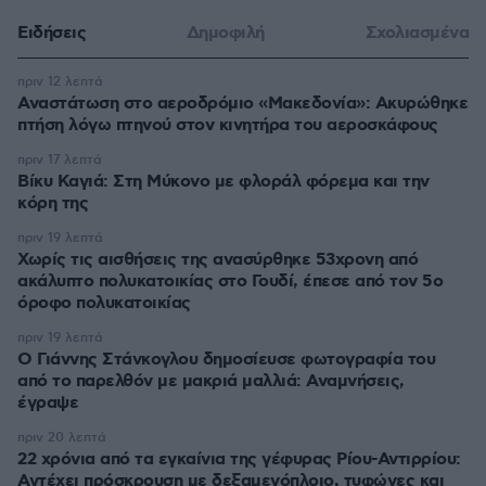
Ειδήσεις
Δημοφιλή
Σχολιασμένα
πριν 12 λεπτά
Αναστάτωση στο αεροδρόμιο «Μακεδονία»: Ακυρώθηκε
πτήση λόγω πτηνού στον κινητήρα του αεροσκάφους
πριν 17 λεπτά
Βίκυ Καγιά: Στη Μύκονο με φλοράλ φόρεμα και την
κόρη της
πριν 19 λεπτά
Χωρίς τις αισθήσεις της ανασύρθηκε 53χρονη από
ακάλυπτο πολυκατοικίας στο Γουδί, έπεσε από τον 5ο
όροφο πολυκατοικίας
πριν 19 λεπτά
Ο Γιάννης Στάνκογλου δημοσίευσε φωτογραφία του
από το παρελθόν με μακριά μαλλιά: Αναμνήσεις,
έγραψε
πριν 20 λεπτά
22 χρόνια από τα εγκαίνια της γέφυρας Ρίου-Αντιρρίου:
Αντέχει πρόσκρουση με δεξαμενόπλοιο, τυφώνες και