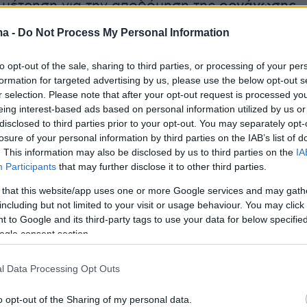
 μέτρηση για την αποδόμηση της
οργάνωσης
ρο μηνών όταν στην υπηρεσία Εσωτερικών
ma -
Do Not Process My Personal Information
της ΕΛ.ΑΣ. έφθασε μία καταγγελία, σύμφωνα
ία ένας άλλος αστυνομικός (υπαστυνόμος –
to opt-out of the sale, sharing to third parties, or processing of your per
formation for targeted advertising by us, please use the below opt-out s
ος του κυκλώματος) - ο οποίος στο παρελθόν
r selection. Please note that after your opt-out request is processed y
 στη Δίωξη Ναρκωτικών - αποσπούσε
eing interest-based ads based on personal information utilized by us or
ναρκωτικών από τα κατασχεμένα και εν
disclosed to third parties prior to your opt-out. You may separately opt-
losure of your personal information by third parties on the IAB’s list of
 μέσω ενός γνωστού του Αλβανού - τα
. This information may also be disclosed by us to third parties on the
IA
την αγορά. Στο μικροσκόπιο των ερευνητών
Participants
that may further disclose it to other third parties.
μπαίνουν οι συνομιλίες του υπαστυνόμου
 that this website/app uses one or more Google services and may gath
ντας επικοινωνίες του με συναδέλφους του.
including but not limited to your visit or usage behaviour. You may click 
 to Google and its third-party tags to use your data for below specifi
ogle consent section.
υτή ήρθε να «κουμπώσει» με μία άλλη
ν «Αδιάφθορων» που αφορούσε αυτή τη
l Data Processing Opt Outs
αστυνομικό που φέρεται ως ο αρχηγός του
. Ο εν λόγω ανθυπαστυνόμος
συνελήφθη στι
o opt-out of the Sharing of my personal data.