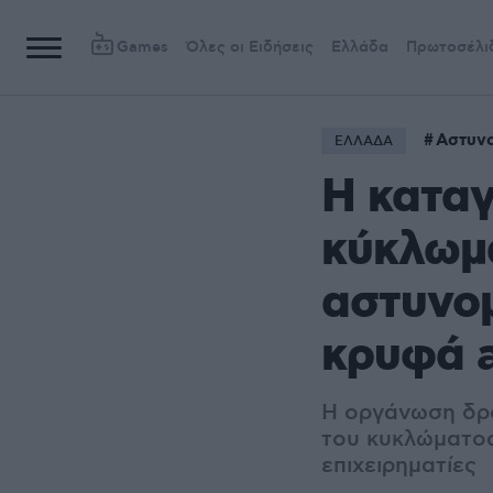
Games
Όλες οι Ειδήσεις
Ελλάδα
Πρωτοσέλι
Αστυνο
ΕΛΛΑΔΑ
Η καταγ
κύκλωμ
αστυνομ
κρυφά a
Η οργάνωση δρο
του κυκλώματος
επιχειρηματίες