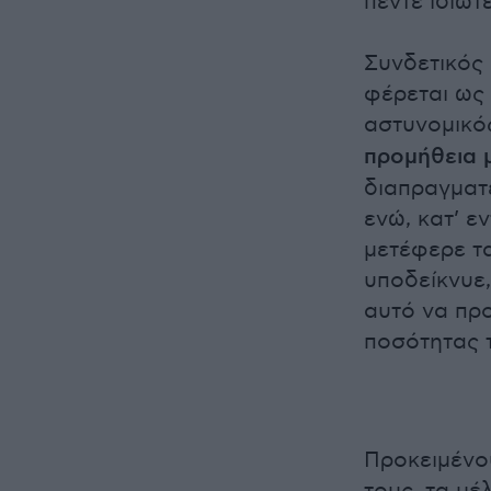
πέντε ιδιώτε
Συνδετικός
φέρεται ως
αστυνομικό
προμήθεια 
διαπραγματε
ενώ, κατ’ ε
μετέφερε τ
υποδείκνυε,
αυτό να προ
ποσότητας 
Προκειμένου