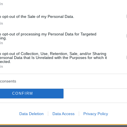
ου του 2024
για
απάτες
και από την άρση των
In
 του επικοινωνιών άρχισε να «ξεδιπλώνεται»
o opt-out of the Sale of my Personal Data.
ράση του κυκλώματος αλλά και η σύνδεση του
In
απάνω υπαστυνόμο που καταγγέλθηκε για
αρκωτικών.
to opt-out of processing my Personal Data for Targeted
ing.
In
ριμένα, προέκυψαν συνομιλίες μεταξύ του
o opt-out of Collection, Use, Retention, Sale, and/or Sharing
ersonal Data that Is Unrelated with the Purposes for which it
όμου και του υπαστυνόμου, αλλά και του
lected.
ριστά με τρίτα πρόσωπα, από τις οποίες
In
η συνεννόηση μεταξύ τους για περίπτωση
consents
ίας ναρκωτικών με την εμπλοκή και των δύο.
λίες μάλιστα ακούγεται ο υπαστυνόμος να
CONFIRM
 τον συνάδελφό του ότι απομακρύνθηκε από
αρκωτικών
και να του αναφέρει τη δυνατότητά
ναρκωτικές ουσίες λόγω της υπηρεσίας που
Data Deletion
Data Access
Privacy Policy
.