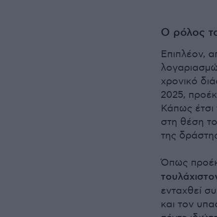
Ο ρόλος τ
Επιπλέον, α
λογαριασμώ
χρονικό διά
2025, προέ
Κάπως έτσι 
στη θέση το
της δράστη
Όπως προέκ
τουλάχιστο
ενταχθεί σ
και τον υπα