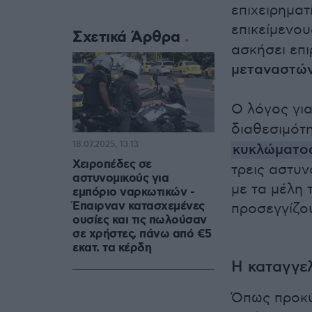
επιχειρηματ
επικείμενο
Σχετικά Άρθρα
ασκήσει επ
μεταναστώ
Ο λόγος γι
διαθεσιμότ
18.07.2025, 13:13
κυκλώματο
Χειροπέδες σε
τρεις αστυν
αστυνομικούς για
με τα μέλη 
εμπόριο ναρκωτικών -
Έπαιρναν κατασχεμένες
προσεγγίζο
ουσίες και τις πωλούσαν
σε χρήστες, πάνω από €5
εκατ. τα κέρδη
Η καταγγε
Όπως προκύ