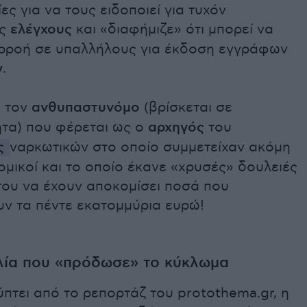
ίες για να τους ειδοποιεί για τυχόν
υς
ελέγχους
και «διαφήμιζε» ότι μπορεί να
ιρροή σε υπαλλήλους για έκδοση εγγράφων
ν
.
α τον
ανθυπαστυνόμο
(βρίσκεται σε
ητα) που φέρεται ως ο
αρχηγός
του
ς
ναρκωτικών στο οποίο συμμετείχαν ακόμη
ομικοί και το οποίο έκανε «χρυσές» δουλειές
του να έχουν αποκομίσει ποσά που
υν τα πέντε εκατομμύρια ευρώ!
λία που «πρόδωσε» το κύκλωμα
πτει από το ρεπορτάζ του protothema.gr, η