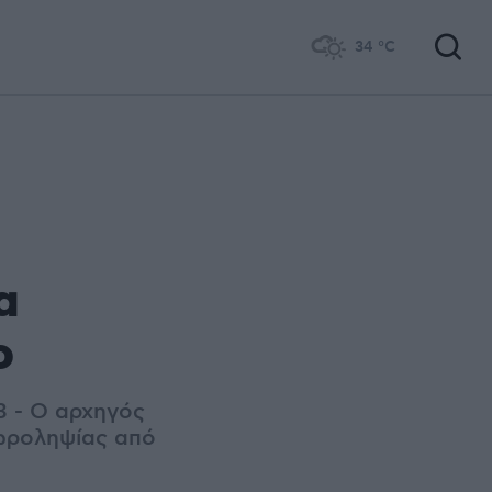
34
°C
α
ο
3 - Ο αρχηγός
δωροληψίας από