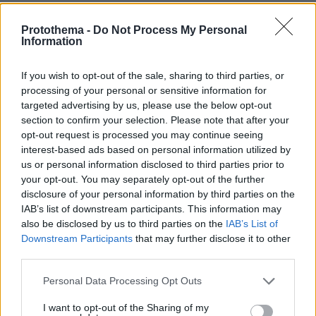
Protothema -
Do Not Process My Personal
ΔΕΙΤΕ ΟΛΕΣ ΤΙΣ ΕΙΔΗΣΕΙΣ
Information
If you wish to opt-out of the sale, sharing to third parties, or
processing of your personal or sensitive information for
ΤΑ ΠΙΟ ΔΗΜΟΦΙΛΗ
targeted advertising by us, please use the below opt-out
section to confirm your selection. Please note that after your
opt-out request is processed you may continue seeing
interest-based ads based on personal information utilized by
us or personal information disclosed to third parties prior to
your opt-out. You may separately opt-out of the further
disclosure of your personal information by third parties on the
IAB’s list of downstream participants. This information may
also be disclosed by us to third parties on the
IAB’s List of
Downstream Participants
that may further disclose it to other
third parties.
Please note that this website/app uses one or more Google
Personal Data Processing Opt Outs
services and may gather and store information including but
not limited to your visit or usage behaviour. You may click to
I want to opt-out of the Sharing of my