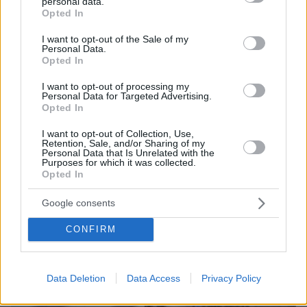
personal data.
grant or deny consent to Google and its third-party tags to
Opted In
use your data for below specified purposes in below Google
consent section.
I want to opt-out of the Sale of my
Personal Data.
Opted In
I want to opt-out of processing my
Loaded
:
Personal Data for Targeted Advertising.
100.00%
09.08.2026, 14:15
Opted In
Η Πολιτική Αεροπορία διαπίστωσε κενό στον νόμο
I want to opt-out of Collection, Use,
όταν ένας... απίθανος τύπος προσγείωσε το
Retention, Sale, and/or Sharing of my
ελικόπτερό του στο Σαρακήνικο με εκατοντάδες
Personal Data that Is Unrelated with the
Purposes for which it was collected.
λουόμενους - Παρέμβαση Εισαγγελέα
Opted In
Google consents
CONFIRM
Data Deletion
Data Access
Privacy Policy