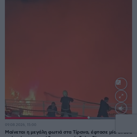
Loaded
:
100.00%
6
09.08.2026, 15:00
Μαίνεται η μεγάλη φωτιά στα Τίρανα, έφτασε μία ανάσα