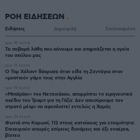
ΡΟΗ ΕΙΔΗΣΕΩΝ
Ειδήσεις
Δημοφιλή
Σχολιασμένα
πριν 10 λεπτά
Τα σοβαρά λάθη που κάνουμε και επηρεάζεται η υγεία
του σκύλου μας
πριν 15 λεπτά
Ο Τομ Χόλαντ δάκρυσε όταν είδε τη Ζεντάγια στον
«μυστικό» γάμο τους στην Αγγλία
πριν 19 λεπτά
«Μπαϊράκι» του Νετανιάχου, απορρίπτει το ειρηνευτικό
σχέδιο του Τραμπ για τη Γάζα: Δεν αποσύρουμε τον
στρατό μέχρι να αφοπλιστεί εντελώς η Χαμάς
πριν 24 λεπτά
Φωτιά στο Κορωπί, 112 στους κατοίκους για ετοιμότητα:
Επιχειρούν ισχυρές επίγειες δυνάμεις και έξι εναέρια,
βίντεο