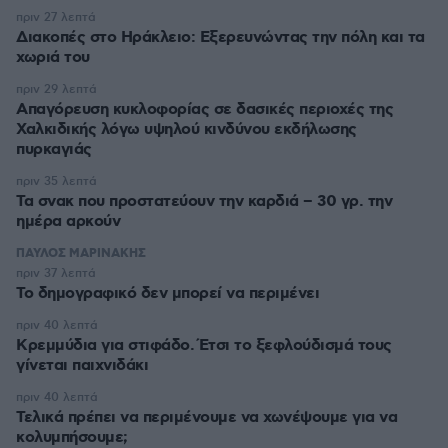
πριν 27 λεπτά
Διακοπές στο Ηράκλειο: Εξερευνώντας την πόλη και τα
χωριά του
πριν 29 λεπτά
Απαγόρευση κυκλοφορίας σε δασικές περιοχές της
Χαλκιδικής λόγω υψηλού κινδύνου εκδήλωσης
πυρκαγιάς
πριν 35 λεπτά
Τα σνακ που προστατεύουν την καρδιά – 30 γρ. την
ημέρα αρκούν
ΠΑΥΛΟΣ ΜΑΡΙΝΑΚΗΣ
πριν 37 λεπτά
Το δημογραφικό δεν μπορεί να περιμένει
πριν 40 λεπτά
Κρεμμύδια για στιφάδο. Έτσι το ξεφλούδισμά τους
γίνεται παιχνιδάκι
πριν 40 λεπτά
Τελικά πρέπει να περιμένουμε να χωνέψουμε για να
κολυμπήσουμε;