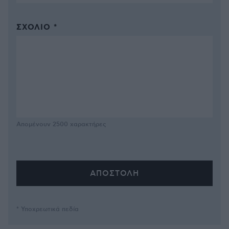
ΣΧΌΛΙΟ *
Απομένουν
2500
χαρακτήρες
* Υποχρεωτικά πεδία