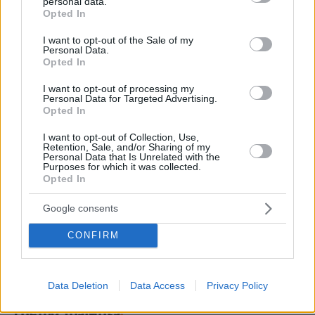
personal data.
grant or deny consent to Google and its third-party tags to
Opted In
use your data for below specified purposes in below Google
consent section.
I want to opt-out of the Sale of my
Personal Data.
Opted In
I want to opt-out of processing my
Personal Data for Targeted Advertising.
Opted In
I want to opt-out of Collection, Use,
Retention, Sale, and/or Sharing of my
Personal Data that Is Unrelated with the
Purposes for which it was collected.
Opted In
Google consents
CONFIRM
13.05.2025, 16:47
Με κινητό κατάστημα McDonald’s υποδέχθηκαν οι
Σαουδάραβες τον Ντόναλντ Τραμπ, δείτε βίντεο
Data Deletion
Data Access
Privacy Policy
Thema Insights