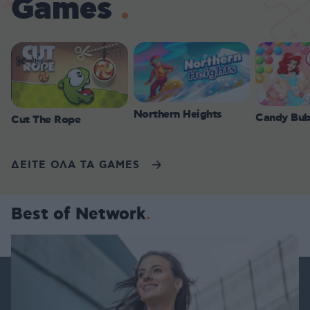
Games
Northern Heights
Candy Bub
Cut The Rope
ΔΕΙΤΕ ΟΛΑ ΤΑ GAMES
Best of Network