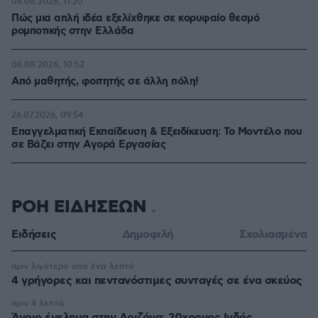
04.08.2026, 11:20
Πώς μια απλή ιδέα εξελίχθηκε σε κορυφαίο θεσμό
ρομποτικής στην Ελλάδα
06.08.2026, 10:52
Από μαθητής, φοιτητής σε άλλη πόλη!
26.07.2026, 09:54
Επαγγελματική Εκπαίδευση & Εξειδίκευση: Το Mοντέλο που
σε Bάζει στην Aγορά Eργασίας
ΡΟΗ ΕΙΔΗΣΕΩΝ
Ειδήσεις
Δημοφιλή
Σχολιασμένα
πριν λιγότερο από ένα λεπτό
4 γρήγορες και πεντανόστιμες συνταγές σε ένα σκεύος
πριν 4 λεπτά
Άγριο έγκλημα στην Αριζόνα: 20χρονος Ινδός