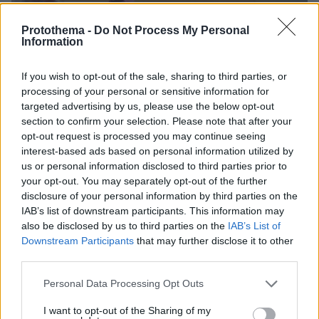
Protothema -
Do Not Process My Personal
Information
If you wish to opt-out of the sale, sharing to third parties, or
processing of your personal or sensitive information for
targeted advertising by us, please use the below opt-out
section to confirm your selection. Please note that after your
opt-out request is processed you may continue seeing
interest-based ads based on personal information utilized by
us or personal information disclosed to third parties prior to
your opt-out. You may separately opt-out of the further
13.05.2025, 13:39
disclosure of your personal information by third parties on the
Ο Τραμπ στη Σαουδική Αραβία με Μασκ και Άλτμαν: Τον
IAB’s list of downstream participants. This information may
υποδέχθηκαν με ιππικό, τρομπέτες και μωβ χαλιά
also be disclosed by us to third parties on the
IAB’s List of
Downstream Participants
that may further disclose it to other
third parties.
Please note that this website/app uses one or more Google
Personal Data Processing Opt Outs
services and may gather and store information including but
not limited to your visit or usage behaviour. You may click to
I want to opt-out of the Sharing of my