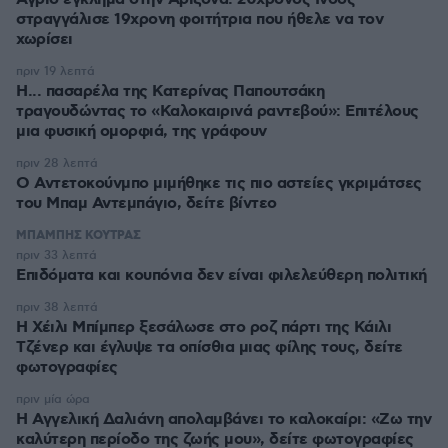
στραγγάλισε 19χρονη φοιτήτρια που ήθελε να τον
χωρίσει
πριν 19 λεπτά
Η... πασαρέλα της Κατερίνας Παπουτσάκη
τραγουδώντας το «Καλοκαιρινά ραντεβού»: Επιτέλους
μια φυσική ομορφιά, της γράφουν
πριν 28 λεπτά
Ο Αντετοκούνμπο μιμήθηκε τις πιο αστείες γκριμάτσες
του Μπαμ Αντεμπάγιο, δείτε βίντεο
ΜΠΑΜΠΗΣ ΚΟΥΤΡΑΣ
πριν 33 λεπτά
Επιδόματα και κουπόνια δεν είναι φιλελεύθερη πολιτική
πριν 38 λεπτά
Η Χέιλι Μπίμπερ ξεσάλωσε στο ροζ πάρτι της Κάιλι
Τζένερ και έγλυψε τα οπίσθια μιας φίλης τους, δείτε
φωτογραφίες
πριν μία ώρα
Η Αγγελική Δαλιάνη απολαμβάνει το καλοκαίρι: «Ζω την
καλύτερη περίοδο της ζωής μου», δείτε φωτογραφίες