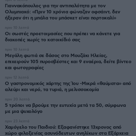
Γιαννακόπουλος για την αντιπαλότητα με τον
Ολυμπιακό: «Πριν 10 χρόνια φώναζαν οφσάιντ, δεν
ήξεραν ότι η μπάλα του μπάσκετ είναι πορτοκαλί»
πριν 10 λεπτά
Οι σωστές προετοιμασίες που πρέπει να κάνετε για
διακοπές χωρίς το κατοικίδιό σας
πριν 10 λεπτά
Μεγάλη φωτιά σε δάσος στο Μουζάκι Ηλείας,
επιχειρούν 105 πυροσβέστες και 9 εναέρια, δείτε βίντεο
και φωτογραφίες
πριν 12 λεπτά
Ο γαστρονομικός χάρτης της Ίου -Μικρά «θαύματα» από
αλεύρι και νερό, τα τυριά, η μελισσοκομία
πριν 20 λεπτά
5 τρόποι να βρούμε την ευτυχία μετά τα 50, σύμφωνα
με μια ψυχολόγο
πριν 23 λεπτά
Χαμόγελο του Παιδιού: Εξαφανίστηκε 13χρονος από
χώρο φιλοξενίας ασυνόδευτων ανηλίκων στα Εξάρχεια