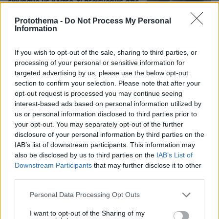
εκβιασμό με βίντεο, τι περιέγραψε στις
Αρχές
Protothema -
Do Not Process My Personal
27
09.08.2026, 16:54
Information
If you wish to opt-out of the sale, sharing to third parties, or
processing of your personal or sensitive information for
Ο Καρέτσας άνοιξε λογαριασμό με τη
targeted advertising by us, please use the below opt-out
Ντόρτμουντ με απίστευτη γκολάρα
section to confirm your selection. Please note that after your
κόντρα στην Άρσεναλ του Τζόλη,
opt-out request is processed you may continue seeing
δείτε βίντεο
interest-based ads based on personal information utilized by
6
09.08.2026, 17:09
us or personal information disclosed to third parties prior to
your opt-out. You may separately opt-out of the further
disclosure of your personal information by third parties on the
IAB’s list of downstream participants. This information may
Ανάρτηση με υπονοούμενα: «Κάποιοι
also be disclosed by us to third parties on the
IAB’s List of
άντρες είναι απλά κατώτεροι των
Downstream Participants
that may further disclose it to other
περιστάσεων» λέει η Ανδρομάχη εν
third parties.
μέσω φημών για τη σχέση της με τον
Γιώργο Λιβάνη
Please note that this website/app uses one or more Google
Personal Data Processing Opt Outs
services and may gather and store information including but
19
09.08.2026, 15:57
not limited to your visit or usage behaviour. You may click to
I want to opt-out of the Sharing of my