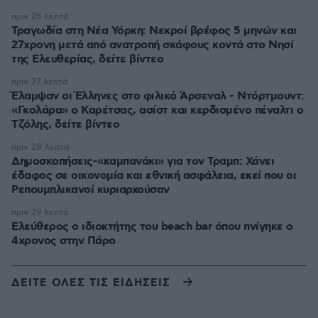
πριν 25 λεπτά
Τραγωδία στη Νέα Υόρκη: Νεκροί βρέφος 5 μηνών και
27χρονη μετά από ανατροπή σκάφους κοντά στο Νησί
της Ελευθερίας, δείτε βίντεο
πριν 27 λεπτά
Έλαμψαν οι Έλληνες στο φιλικό Άρσεναλ - Ντόρτμουντ:
«Γκολάρα» ο Καρέτσας, ασίστ και κερδισμένο πέναλτι ο
Τζόλης, δείτε βίντεο
πριν 28 λεπτά
Δημοσκοπήσεις-«καμπανάκι» για τον Τραμπ: Χάνει
έδαφος σε οικονομία και εθνική ασφάλεια, εκεί που οι
Ρεπουμπλικανοί κυριαρχούσαν
πριν 29 λεπτά
Ελεύθερος ο ιδιοκτήτης του beach bar όπου πνίγηκε ο
4χρονος στην Πάρο
ΔΕΙΤΕ ΟΛΕΣ ΤΙΣ ΕΙΔΗΣΕΙΣ