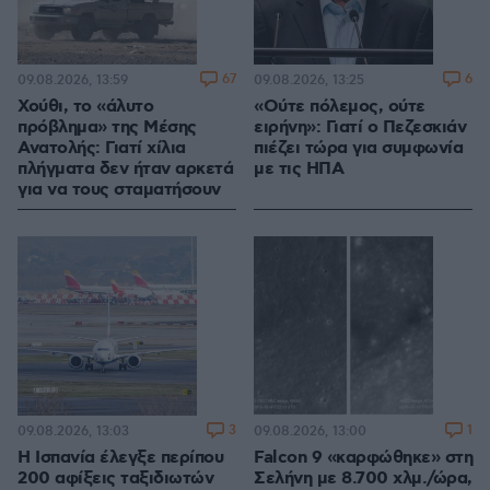
67
6
09.08.2026, 13:59
09.08.2026, 13:25
Χούθι, το «άλυτο
«Ούτε πόλεμος, ούτε
πρόβλημα» της Μέσης
ειρήνη»: Γιατί ο Πεζεσκιάν
Ανατολής: Γιατί χίλια
πιέζει τώρα για συμφωνία
πλήγματα δεν ήταν αρκετά
με τις ΗΠΑ
για να τους σταματήσουν
3
1
09.08.2026, 13:03
09.08.2026, 13:00
Η Ισπανία έλεγξε περίπου
Falcon 9 «καρφώθηκε» στη
200 αφίξεις ταξιδιωτών
Σελήνη με 8.700 χλμ./ώρα,