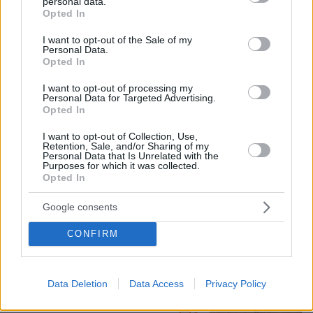
personal data.
grant or deny consent to Google and its third-party tags to
Opted In
use your data for below specified purposes in below Google
Γεωργιάδης για την επίθεση σε
consent section.
νοσηλεύτρια στον Ερυθρό Σταυρό:
I want to opt-out of the Sale of my
Personal Data.
Κάτω τα χέρια από το προσωπικό του
Opted In
ΕΣΥ
I want to opt-out of processing my
4
09.08.2026, 17:27
Personal Data for Targeted Advertising.
Opted In
I want to opt-out of Collection, Use,
Χούθι, το «άλυτο πρόβλημα» της
Retention, Sale, and/or Sharing of my
Personal Data that Is Unrelated with the
Μέσης Ανατολής: Γιατί χίλια πλήγματα
Purposes for which it was collected.
δεν ήταν αρκετά για να τους
Opted In
σταματήσουν
Google consents
67
09.08.2026, 13:59
CONFIRM
Πέθανε κτηνοτρόφος στη Λέσβο μετά
τη θανάτωση του κοπαδιού του λόγω
Data Deletion
Data Access
Privacy Policy
αφθώδους πυρετού