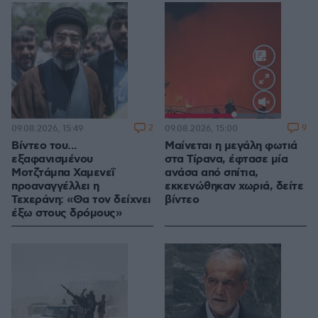
Loaded
:
100.00%
2
9
09.08.2026, 15:49
09.08.2026, 15:00
Βίντεο του...
Μαίνεται η μεγάλη φωτιά
εξαφανισμένου
στα Τίρανα, έφτασε μία
Μοτζτάμπα Χαμενεΐ
ανάσα από σπίτια,
προαναγγέλλει η
εκκενώθηκαν χωριά, δείτε
Τεχεράνη: «Θα τον δείχνει
βίντεο
έξω στους δρόμους»