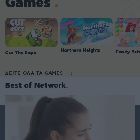
Games
Northern Heights
Candy Bub
Cut The Rope
ΔΕΙΤΕ ΟΛΑ ΤΑ GAMES
Best of Network