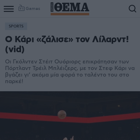
Games
SPORTS
Column
Column
Ο Κάρι «ζάλισε» τον Λίλαρντ!
1
2
(vid)
Οι Γκόλντεν Στέιτ Ουόριορς επικράτησαν των
Πόρτλαντ Τρέιλ Μπλέιζερς, με τον Στεφ Κάρι να
βγάζει γι’ ακόμα μία φορά το ταλέντο του στο
παρκέ!