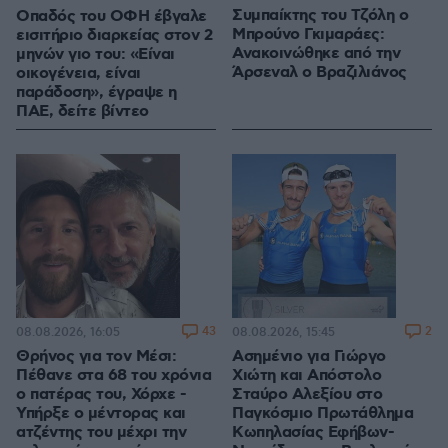
Συμπαίκτης του Τζόλη ο
Οπαδός του ΟΦΗ έβγαλε
Μπρούνο Γκιμαράες:
εισιτήριο διαρκείας στον 2
Ανακοινώθηκε από την
μηνών γιο του: «Είναι
Άρσεναλ ο Βραζιλιάνος
οικογένεια, είναι
παράδοση», έγραψε η
ΠΑΕ, δείτε βίντεο
43
2
08.08.2026, 16:05
08.08.2026, 15:45
Θρήνος για τον Μέσι:
Ασημένιο για Γιώργο
Πέθανε στα 68 του χρόνια
Χιώτη και Απόστολο
ο πατέρας του, Χόρχε -
Σταύρο Αλεξίου στο
Υπήρξε ο μέντορας και
Παγκόσμιο Πρωτάθλημα
ατζέντης του μέχρι την
Κωπηλασίας Εφήβων-