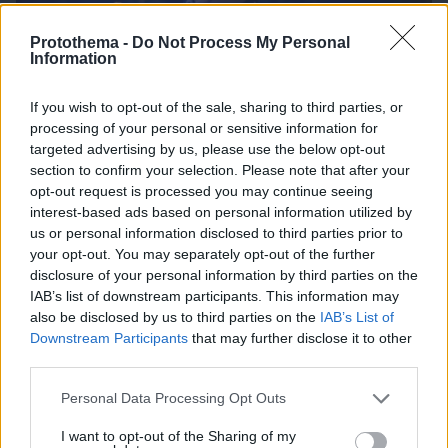
Protothema -
Do Not Process My Personal
Information
If you wish to opt-out of the sale, sharing to third parties, or
processing of your personal or sensitive information for
targeted advertising by us, please use the below opt-out
section to confirm your selection. Please note that after your
opt-out request is processed you may continue seeing
interest-based ads based on personal information utilized by
us or personal information disclosed to third parties prior to
your opt-out. You may separately opt-out of the further
disclosure of your personal information by third parties on the
IAB’s list of downstream participants. This information may
also be disclosed by us to third parties on the
IAB’s List of
Downstream Participants
that may further disclose it to other
third parties.
08.08.2026, 18:57
Το νέο... καλοκαιρινό κόλπο που κάνουν οι
Please note that this website/app uses one or more Google
Personal Data Processing Opt Outs
κλέφτες αυτοκινήτων στην Ελλάδα
services and may gather and store information including but
not limited to your visit or usage behaviour. You may click to
I want to opt-out of the Sharing of my