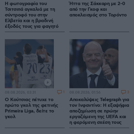
Η φωτογραφία του
Ήττα της Σάκκαρη με 2-0
Τσιτσιπά αγκαλιά με τη
από την Γκοφ και
σύντροφό του στην
αποκλεισμός στο Τορόντο
Ελβετία και η βραδινή
έξοδός τους για φαγητό
1
3
08.08.2026, 03:31
08.08.2026, 01:56
Ο Κούτσιας πέτυχε το
Αποκαλύψεις Telegraph για
πρώτο γκολ της φετινής
τον Ινφαντίνο: Η εξαψήφια
Primeira Liga, δείτε το
αποζημίωση σε πρώην
γκολ
εργαζόμενη της UEFA και
η φερόμενη σχέση τους