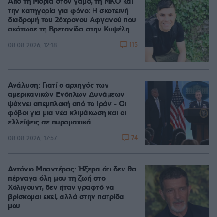
Από τη Μόρια στον γάμο, τη ΜΚΟ και
την κατηγορία για φόνο: Η σκοτεινή
διαδρομή του 26χρονου Αφγανού που
σκότωσε τη Βρετανίδα στην Κυψέλη
115
08.08.2026, 12:18
Ανάλυση: Γιατί ο αρχηγός των
αμερικανικών Ενόπλων Δυνάμεων
ψάχνει απεμπλοκή από το Ιράν - Οι
φόβοι για μια νέα κλιμάκωση και οι
ελλείψεις σε πυρομαχικά
74
08.08.2026, 17:57
Αντόνιο Μπαντέρας: Ήξερα ότι δεν θα
πέρναγα όλη μου τη ζωή στο
Χόλιγουντ, δεν ήταν γραφτό να
βρίσκομαι εκεί, αλλά στην πατρίδα
μου