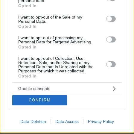
personal data.
grant or deny consent to Google and its third-party tags to
Opted In
use your data for below specified purposes in below Google
consent section.
I want to opt-out of the Sale of my
Personal Data.
Opted In
I want to opt-out of processing my
Personal Data for Targeted Advertising.
Opted In
I want to opt-out of Collection, Use,
Retention, Sale, and/or Sharing of my
Personal Data that Is Unrelated with the
Purposes for which it was collected.
Opted In
Google consents
CONFIRM
Data Deletion
Data Access
Privacy Policy