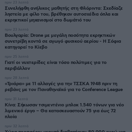
πριν 23 λεπτά
Συνελήφθη ανήλικος μαθητής στη Φλόριντα: Σχεδίαζε
ληστεία με φίλο του, βρέθηκαν αυτοσχέδια όπλα και
εκρηκτικοί μηχανισμοί στο δωμάτιό του
πριν 23 λεπτά
Βουλγαρία: Drone με μεγάλη ποσότητα εκρηκτικών
συνετρίβη κοντά σε αγωγό φυσικού αερίου - Η Σόφια
κατηγορεί το Κίεβο
πριν 25 λεπτά
Γιατί οι νυχτερίδες είναι τόσο πολύτιμες για το
περιβάλλον
πριν 28 λεπτά
«Τριάρα» με 11 αλλαγές για την ΤΣΣΚΑ 1948 πριν τη
ρεβάνς με τον Παναθηναϊκό για το Conference League
πριν 31 λεπτά
Κίνα: Σήκωσαν τσιμεντένιο μπλοκ 1.540 τόνων για νέο
λιμενικό έργο – Θα κατασκευαστούν 75 για έως 72
πλοία
πριν 32 λεπτά