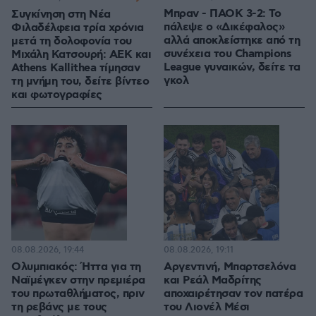
Μπραν - ΠΑΟΚ 3-2: Το
Συγκίνηση στη Νέα
πάλεψε ο «Δικέφαλος»
Φιλαδέλφεια τρία χρόνια
αλλά αποκλείστηκε από τη
μετά τη δολοφονία του
συνέχεια του Champions
Μιχάλη Κατσουρή: ΑΕΚ και
League γυναικών, δείτε τα
Athens Kallithea τίμησαν
γκολ
τη μνήμη του, δείτε βίντεο
και φωτογραφίες
08.08.2026, 19:44
08.08.2026, 19:11
Ολυμπιακός: Ήττα για τη
Αργεντινή, Μπαρτσελόνα
Ναϊμέγκεν στην πρεμιέρα
και Ρεάλ Μαδρίτης
του πρωταθλήματος, πριν
αποχαιρέτησαν τον πατέρα
τη ρεβάνς με τους
του Λιονέλ Μέσι