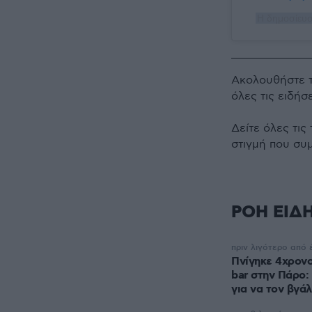
Η δημοσίευσ
Ακολουθήστε 
όλες τις ειδήσ
Δείτε όλες τις
στιγμή που συ
ΡΟΗ ΕΙΔ
πριν λιγότερο από 
Πνίγηκε 4χρονο
bar στην Πάρο:
για να τον βγάλ