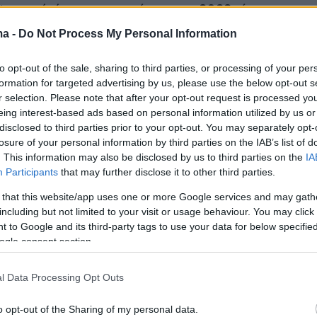
ate, από όπου αποφοίτησε το 2022, έχοντας
 τρία συνεχόμενα πρωταθλήματα NCAA
ma -
Do Not Process My Personal Information
to opt-out of the sale, sharing to third parties, or processing of your per
formation for targeted advertising by us, please use the below opt-out s
ειρας και ιδιαίτερα αποτελεσματικό Hudgins,
r selection. Please note that after your opt-out request is processed y
λυτικό ρόλο και στους τρεις τίτλους των
eing interest-based ads based on personal information utilized by us or
αναγκάζοντας τον προπονητή του Ben McCollu
disclosed to third parties prior to your opt-out. You may separately opt-
losure of your personal information by third parties on the IAB’s list of
κτηρίσει ως τον «καλύτερο παίκτη στην
. This information may also be disclosed by us to third parties on the
IA
 NCAA Division II».
Participants
that may further disclose it to other third parties.
 that this website/app uses one or more Google services and may gath
including but not limited to your visit or usage behaviour. You may click 
χνίδια της κολεγιακής του καριέρας, ήταν
 to Google and its third-party tags to use your data for below specifi
ogle consent section.
er και είχε 20,4 πόντους κατά μέσο όρο, με
 ποσοστά (87,8% στις βολές και 46,5% στα
l Data Processing Opt Outs
αλλά και 2,5 ριμπάουντ και 5 ασίστ ανά αγώνα.
ς και παίκτης ορόσημο στην ιστορία των
o opt-out of the Sharing of my personal data.