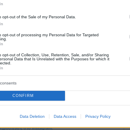
ι παρά το γεγονός ότι δεν επιλέχθηκε στο
In
 ΝΒΑ, τράβηξε το ενδιαφέρον αρκετών
o opt-out of the Sale of my Personal Data.
 ακόμη περισσότερων ΝΒΑ scouts».
In
to opt-out of processing my Personal Data for Targeted
ing.
In
o opt-out of Collection, Use, Retention, Sale, and/or Sharing
ersonal Data that Is Unrelated with the Purposes for which it
lected.
In
consents
CONFIRM
Data Deletion
Data Access
Privacy Policy
 δημοσίευση στο Instagram.