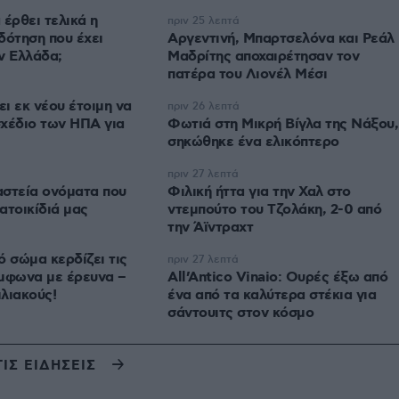
 έρθει τελικά η
πριν 25 λεπτά
δότηση που έχει
Αργεντινή, Μπαρτσελόνα και Ρεάλ
ν Ελλάδα;
Μαδρίτης αποχαιρέτησαν τον
πατέρα του Λιονέλ Μέσι
ι εκ νέου έτοιμη να
πριν 26 λεπτά
χέδιο των ΗΠΑ για
Φωτιά στη Μικρή Βίγλα της Νάξου,
σηκώθηκε ένα ελικόπτερο
πριν 27 λεπτά
 αστεία ονόματα που
Φιλική ήττα για την Χαλ στο
ατοικίδιά μας
ντεμπούτο του Τζολάκη, 2-0 από
την Άϊντραχτ
ό σώμα κερδίζει τις
πριν 27 λεπτά
ύμφωνα με έρευνα –
All’Antico Vinaio: Ουρές έξω από
ιλιακούς!
ένα από τα καλύτερα στέκια για
σάντουιτς στον κόσμο
ΤΙΣ ΕΙΔΗΣΕΙΣ