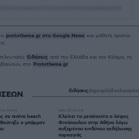
η κοινοποιήθηκε από το χρήστη PAOK BC (@paokbasketball)
protothema.gr στο Google News
το
και μάθετε πρώτοι
εις
Ειδήσεις
 τελευταίες
από την Ελλάδα και τον Κόσμο, τη
Protothema.gr
μβαίνουν, στο
Ειδήσεις
Δημοφιλή
Σχολιασμέν
ΗΣΕΩΝ
ένα λεπτό
πριν 25 λεπτά
ς σε πισίνα beach
Κλείνει τα μεσάνυχτα ο λόφος
 Βούτηξε ο μπάρμαν
Φινόπουλου στην Αθήνα λόγω
ει
αυξημένου κινδύνου εκδήλωσης
πυρκαγιάς