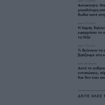
πριν 2 λεπτά
Αυτοκίνητο: Θα
μεγαλύτερη επι
δωθεί ποτέ στη
πριν 5 λεπτά
Η Χαμάς δηλώνε
εφαρμόσει το σ
τη Γάζα
πριν 7 λεπτά
Τι δείχνουν τα
βγάζουμε στα κ
πριν 18 λεπτά
Αυτό το ανδρικ
εντυπώσεις, σ
Και δεν έχει κο
ΔΕΙΤΕ ΟΛΕΣ 