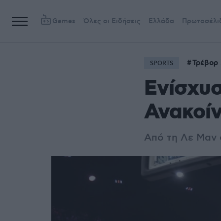
Games
Όλες οι Ειδήσεις
Ελλάδα
Πρωτοσέλι
Τρέβορ 
SPORTS
Ενίσχυσ
Ανακοίν
Από τη Λε Μαν 