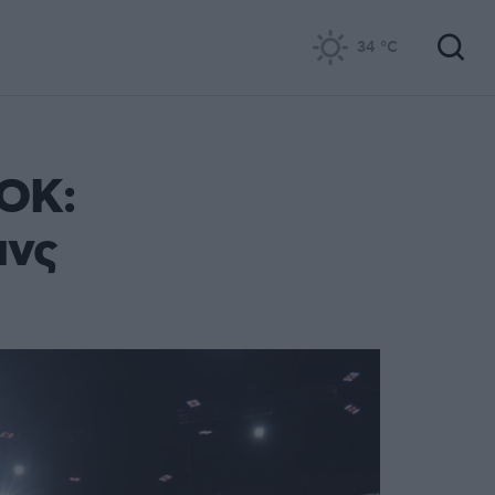
34
°C
ΑΟΚ:
ινς