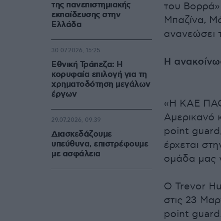
της πανεπιστημιακής
του Βορρά»
εκπαίδευσης στην
Μπαζίνα, Μ
Ελλάδα
ανανεώσει 
30.07.2026, 15:25
Η ανακοίν
Εθνική Τράπεζα: Η
κορυφαία επιλογή για τη
χρηματοδότηση μεγάλων
έργων
«Η ΚΑΕ ΠΑΟ
Αμερικανό 
29.07.2026, 09:39
point guard
Διασκεδάζουμε
υπεύθυνα, επιστρέφουμε
έρχεται στη
με ασφάλεια
ομάδα μας γ
Ο Trevor H
στις 23 Μαρ
point guard