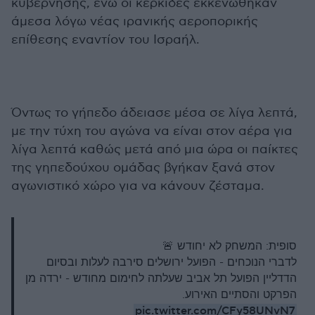
κυβέρνησης, ενώ οι κερκίδες εκκενώθηκαν
άμεσα λόγω νέας ιρανικής αεροπορικής
επίθεσης εναντίον του Ισραήλ.
Όντως το γήπεδο άδειασε μέσα σε λίγα λεπτά,
με την τύχη του αγώνα να είναι στον αέρα για
λίγα λεπτά καθώς μετά από μια ώρα οι παίκτες
της γηπεδούχου ομάδας βγήκαν ξανά στον
αγωνιστικό χώρο για να κάνουν ζέσταμα.
סופית: המשחק לא יחודש 🚨
לדברי הנוכחים - הפועל ירושלים סירבה לעלות ובסיום
הדדליין הפועל תל אביב שעלתה לחימום מחודש - ירדה מן
הפרקט והסתיים האירוע.
pic.twitter.com/CFy58UNvN7