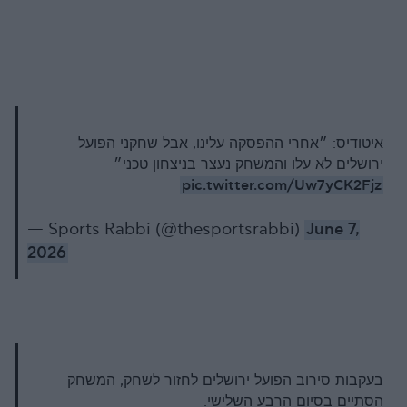
איטודיס: ״אחרי ההפסקה עלינו, אבל שחקני הפועל
ירושלים לא עלו והמשחק נעצר בניצחון טכני״
pic.twitter.com/Uw7yCK2Fjz
— Sports Rabbi (@thesportsrabbi)
June 7,
2026
בעקבות סירוב הפועל ירושלים לחזור לשחק, המשחק
הסתיים בסיום הרבע השלישי.