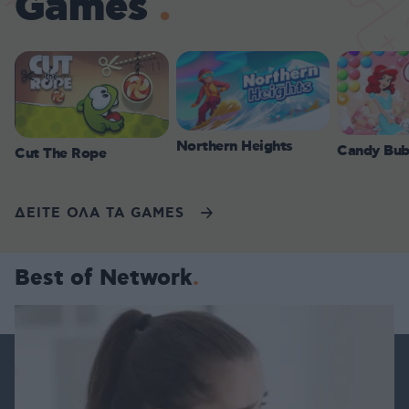
Games
Northern Heights
Candy Bub
Cut The Rope
ΔΕΙΤΕ ΟΛΑ ΤΑ GAMES
Best of Network