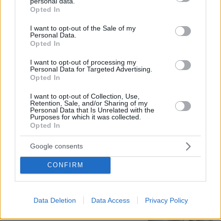
personal data.
grant or deny consent to Google and its third-party tags to
Opted In
use your data for below specified purposes in below Google
consent section.
I want to opt-out of the Sale of my
Personal Data.
Opted In
08.08.2026, 18:48
Εγκαταλείπει το κόμμα Καρυστιανού και ο
I want to opt-out of processing my
Personal Data for Targeted Advertising.
επιχειρηματίας Νίκος Μπρουτζάκης: Καταγγέλλει
Opted In
κλειστή κάστα, «λένε προδότες και πληρωμένους
όσους αποχωρούν»
I want to opt-out of Collection, Use,
Retention, Sale, and/or Sharing of my
Personal Data that Is Unrelated with the
Purposes for which it was collected.
Βασιλική κηδεία προβλέπεται για τον
Opted In
πρίγκιπα Άντριου όταν πεθάνει παρά
την αποκαθήλωσή του, αντιδράσεις
Google consents
για το «μυστικό σχέδιο»
CONFIRM
3
09.08.2026, 08:01
Data Deletion
Data Access
Privacy Policy
Μυστήριο 3.500 ετών στη Σαντορίνη:
Ο 15χρονος που δεν πρόλαβε να