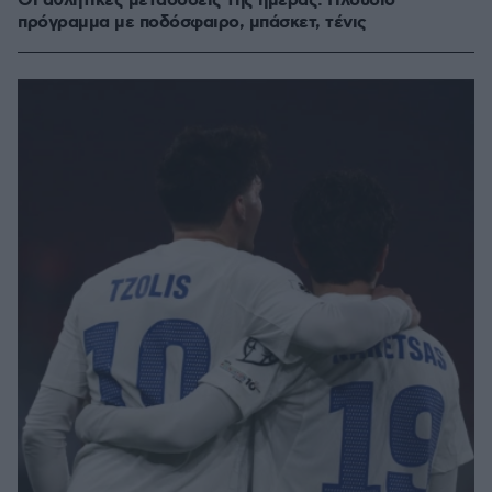
Οι αθλητικές μεταδόσεις της ημέρας: Πλούσιο
πρόγραμμα με ποδόσφαιρο, μπάσκετ, τένις