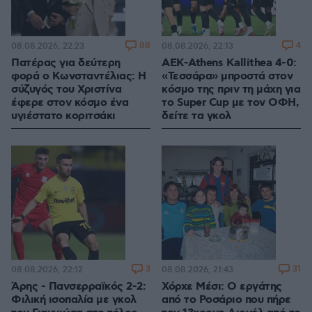
88
4
08.08.2026, 22:23
08.08.2026, 22:13
Πατέρας για δεύτερη
ΑΕΚ-Athens Kallithea 4-0:
φορά ο Κωνσταντέλιας: Η
«Τεσσάρα» μπροστά στον
σύζυγός του Χριστίνα
κόσμο της πριν τη μάχη για
έφερε στον κόσμο ένα
το Super Cup με τον ΟΦΗ,
υγιέστατο κοριτσάκι
δείτε τα γκολ
3
31
08.08.2026, 22:12
08.08.2026, 21:43
Άρης - Πανσερραϊκός 2-2:
Χόρχε Μέσι: Ο εργάτης
Φιλική ισοπαλία με γκολ
από το Ροσάριο που πήρε