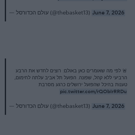
— עולם הכדורסל (@thebasket13)
June 7, 2026
🚨 לפי מה שאומרים כאן באולם: רוצים לחדש את הרבע
הרביעי ללא קהל, שפונה. הפועל תל אביב עלתה לחימום,
טענות בהיכל שהפועל ירושלים כרגע מסרבת
pic.twitter.com/rQObIrRRDu
— עולם הכדורסל (@thebasket13)
June 7, 2026