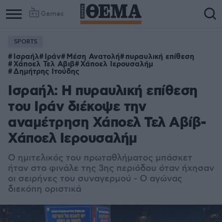
Games
SPORTS
Ισραήλ
Ιράν
Μέση Ανατολή
πυραυλική επίθεση
Χάποελ Τελ Αβιβ
Χάποελ Ιερουσαλήμ
Δημήτρης Ιτούδης
Ισραήλ: Η πυραυλική επίθεση
του Ιράν διέκοψε την
αναμέτρηση Χάποελ Τελ Αβίβ-
Χάποελ Ιερουσαλήμ
Ο ημιτελικός του πρωταθλήματος μπάσκετ
ήταν στο φινάλε της 3ης περιόδου όταν ήχησαν
οι σειρήνες του συναγερμού - Ο αγώνας
διεκόπη οριστικά