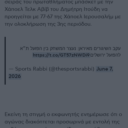
σειράς του πρωταθλήματος μπάσκετ με την
Χάποελ Τελκ Αβίβ του Δημήτρη Ιτούδη να
προηγείται με 77-67 της Χάποελ Ιερουσαλήμ με
την ολοκλήρωση της 3ης περιόδου.
עקב השיגורים מאיראן: נעצר המשחק בין הפועל ת״א
https://t.co/GT57zNWDi9
להפועל ירושלים
— Sports Rabbi (@thesportsrabbi)
June 7,
2026
Εκείνη τη στιγμή ο εκφωνητής ενημέρωσε ότι ο
αγώνας διακόπτεται προσωρινά με εντολή της