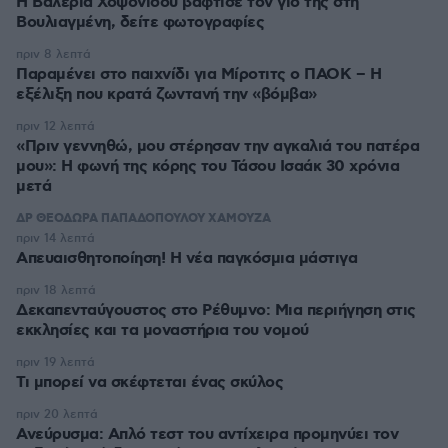
Η Βαλέρια Χοψονίδου βάφτισε τον γιο της στη
Βουλιαγμένη, δείτε φωτογραφίες
πριν 8 λεπτά
Παραμένει στο παιχνίδι για Μίροτιτς ο ΠΑΟΚ – Η
εξέλιξη που κρατά ζωντανή την «βόμβα»
πριν 12 λεπτά
«Πριν γεννηθώ, μου στέρησαν την αγκαλιά του πατέρα
μου»: Η φωνή της κόρης του Τάσου Ισαάκ 30 χρόνια
μετά
ΔΡ ΘΕΟΔΩΡΑ ΠΑΠΑΔΟΠΟΥΛΟΥ ΧΑΜΟΥΖΑ
πριν 14 λεπτά
Απευαισθητοποίηση! Η νέα παγκόσμια μάστιγα
πριν 18 λεπτά
Δεκαπενταύγουστος στo Ρέθυμνο: Μια περιήγηση στις
εκκλησίες και τα μοναστήρια του νομού
πριν 19 λεπτά
Τι μπορεί να σκέφτεται ένας σκύλος
πριν 20 λεπτά
Ανεύρυσμα: Απλό τεστ του αντίχειρα προμηνύει τον