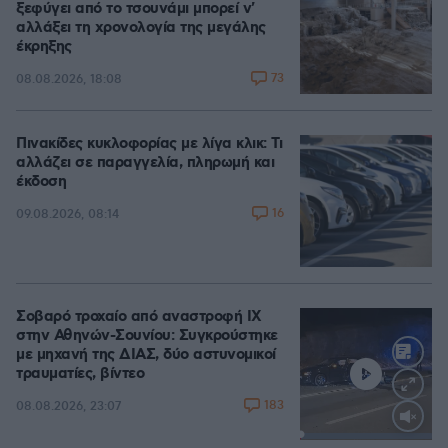
ξεφύγει από το τσουνάμι μπορεί ν'
αλλάξει τη χρονολογία της μεγάλης
έκρηξης
73
08.08.2026, 18:08
Πινακίδες κυκλοφορίας με λίγα κλικ: Τι
αλλάζει σε παραγγελία, πληρωμή και
έκδοση
16
09.08.2026, 08:14
Σοβαρό τροχαίο από αναστροφή ΙΧ
στην Αθηνών-Σουνίου: Συγκρούστηκε
με μηχανή της ΔΙΑΣ, δύο αστυνομικοί
τραυματίες, βίντεο
183
08.08.2026, 23:07
Loaded
:
100.00%