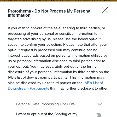
τον 13χρονο Λιονέλ από το χέρι και άλλαξε την
ιστορία του ποδοσφαίρου με μια υπογραφή σε...
Protothema -
Do Not Process My Personal
χαρτοπετσέτα
Information
If you wish to opt-out of the sale, sharing to third parties, or
processing of your personal or sensitive information for
targeted advertising by us, please use the below opt-out
section to confirm your selection. Please note that after your
opt-out request is processed you may continue seeing
interest-based ads based on personal information utilized by
us or personal information disclosed to third parties prior to
your opt-out. You may separately opt-out of the further
disclosure of your personal information by third parties on the
IAB’s list of downstream participants. This information may
also be disclosed by us to third parties on the
IAB’s List of
Downstream Participants
that may further disclose it to other
third parties.
Please note that this website/app uses one or more Google
Personal Data Processing Opt Outs
services and may gather and store information including but
not limited to your visit or usage behaviour. You may click to
I want to opt-out of the Sharing of my