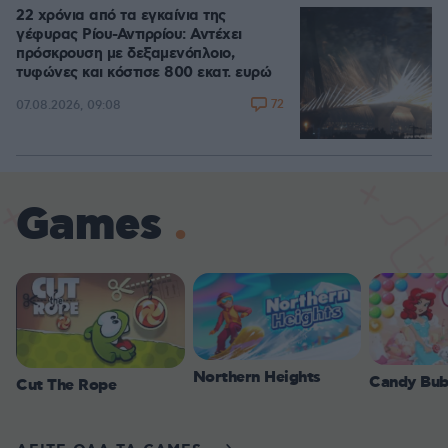
22 χρόνια από τα εγκαίνια της
γέφυρας Ρίου-Αντιρρίου: Αντέχει
πρόσκρουση με δεξαμενόπλοιο,
τυφώνες και κόστισε 800 εκατ. ευρώ
72
07.08.2026, 09:08
Games
Northern Heights
Candy Bub
Cut The Rope