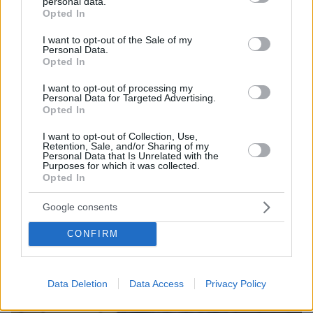
personal data.
grant or deny consent to Google and its third-party tags to
Opted In
use your data for below specified purposes in below Google
consent section.
I want to opt-out of the Sale of my
Personal Data.
Opted In
I want to opt-out of processing my
Personal Data for Targeted Advertising.
Opted In
I want to opt-out of Collection, Use,
Retention, Sale, and/or Sharing of my
Personal Data that Is Unrelated with the
Purposes for which it was collected.
Opted In
07.08.2026, 15:59
Είδος υπό εξαφάνιση οι υπερπολύτεκνοι στην
Google consents
Ελλάδα που γερνάει: Τα... δύο ταψιά μεσημεριανό,
τα επιδόματα, η καθημερινότητά τους
CONFIRM
Data Deletion
Data Access
Privacy Policy