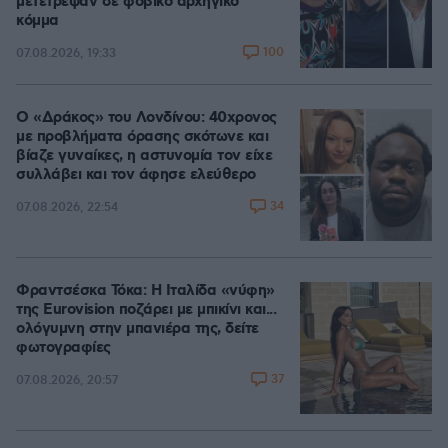
μετέτρεψαν σε φοβικό αρχηγικό
κόμμα
100
07.08.2026, 19:33
Ο «Δράκος» του Λονδίνου: 40χρονος
με προβλήματα όρασης σκότωνε και
βίαζε γυναίκες, η αστυνομία τον είχε
συλλάβει και τον άφησε ελεύθερο
34
07.08.2026, 22:54
Φραντσέσκα Τόκα: Η Ιταλίδα «νύφη»
της Eurovision ποζάρει με μπικίνι και...
ολόγυμνη στην μπανιέρα της, δείτε
φωτογραφίες
37
07.08.2026, 20:57