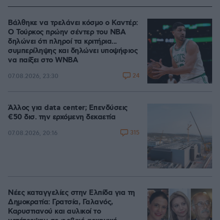
Βάλθηκε να τρελάνει κόσμο ο Καντέρ:
Ο Τούρκος πρώην σέντερ του NBA
δηλώνει ότι πληροί τα κριτήρια...
συμπερίληψης και δηλώνει υποψήφιος
να παίξει στο WNBA
24
07.08.2026, 23:30
Άλλος για data center; Επενδύσεις
€50 δισ. την ερχόμενη δεκαετία
315
07.08.2026, 20:16
Νέες καταγγελίες στην Ελπίδα για τη
Δημοκρατία: Γρατσία, Γαλανός,
Καρυστιανού και αυλικοί το