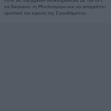
ΜΜΕ ως «spygate» ολοκληρώθηκε με την EFL
να δικαιώνει τη Μίντλεσμπρο και να απορρίπτει
οριστικά την έφεση της Σαουθάμπτον.