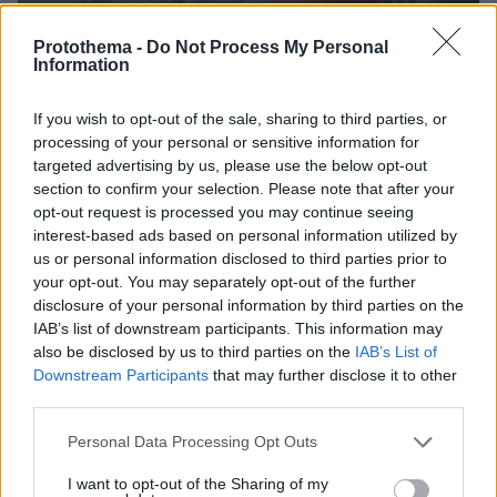
Protothema -
Do Not Process My Personal
Information
If you wish to opt-out of the sale, sharing to third parties, or
processing of your personal or sensitive information for
targeted advertising by us, please use the below opt-out
07.08.2026, 18:22
section to confirm your selection. Please note that after your
«Πόσα θέλεις για το κορίτσι;»: Τουρίστας στην
opt-out request is processed you may continue seeing
Κρήτη ζητά... τιμή για να ασελγήσει σε ανήλικη, τι
interest-based ads based on personal information utilized by
καταγγέλλει ο ιδιοκτήτης επιχείρησης
us or personal information disclosed to third parties prior to
your opt-out. You may separately opt-out of the further
disclosure of your personal information by third parties on the
IAB’s list of downstream participants. This information may
also be disclosed by us to third parties on the
IAB’s List of
Downstream Participants
that may further disclose it to other
third parties.
Please note that this website/app uses one or more Google
Personal Data Processing Opt Outs
services and may gather and store information including but
not limited to your visit or usage behaviour. You may click to
I want to opt-out of the Sharing of my