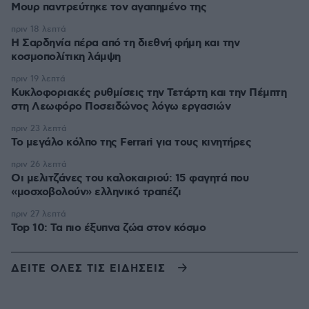
Μουρ παντρεύτηκε τον αγαπημένο της
πριν 18 λεπτά
Η Σαρδηνία πέρα από τη διεθνή φήμη και την
κοσμοπολίτικη λάμψη
πριν 19 λεπτά
Κυκλοφοριακές ρυθμίσεις την Τετάρτη και την Πέμπτη
στη Λεωφόρο Ποσειδώνος λόγω εργασιών
πριν 23 λεπτά
Το μεγάλο κόλπο της Ferrari για τους κινητήρες
πριν 26 λεπτά
Οι μελιτζάνες του καλοκαιριού: 15 φαγητά που
«μοσχοβολούν» ελληνικό τραπέζι
πριν 27 λεπτά
Top 10: Τα πιο έξυπνα ζώα στον κόσμο
ΔΕΙΤΕ ΟΛΕΣ ΤΙΣ ΕΙΔΗΣΕΙΣ