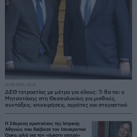
10.08.2026, 08:51
ΔΕΘ τετραετίας με μέτρα για όλους: Τι θα πει ο
Μητσοτάκης στη Θεσσαλονίκη για μισθούς,
συντάξεις, επιχειρήσεις, αγρότες και στεγαστικό
Η 24χρονη αριστούχος της Ιατρικής
Αθηνών, που διάβασε τον Ιπποκρατικό
Όρκο, μιλά για τον «άριστο γιατρό»