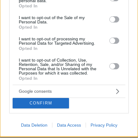
personal data.
grant or deny consent to Google and its third-party tags to
Opted In
use your data for below specified purposes in below Google
consent section.
I want to opt-out of the Sale of my
Personal Data.
Μαργαριτα
Opted In
12.06.2026, 22:34
Εαν προκειται για φαρσα, θα ηθελα αυτοι που το
I want to opt-out of processing my
Personal Data for Targeted Advertising.
εκαναν να λαβουν υποψη τους οτι στο πλοιο
Opted In
ταξιδευουν και αρρωστοι, και ατομα με κινητικα
προβληματα. Σκεφτομαι οτι λιγες μερες πριν
I want to opt-out of Collection, Use,
Retention, Sale, and/or Sharing of my
ταξιδεψα με τον πατερα μου που χρειαστηκε να
Personal Data that Is Unrelated with the
φερουν αμαξιδιο για να τον ανεβασουν και να τον
Purposes for which it was collected.
Opted In
κατεβασουν. Τι θα εκανα με εναν αρρωστο νυχτιατικα
στο Λαυριο;
Google consents
ΑΠΑΝΤΗΣΗ
CONFIRM
Adekastos
12.06.2026, 22:07
Data Deletion
Data Access
Privacy Policy
φαρσα
ΑΠΑΝΤΗΣΗ