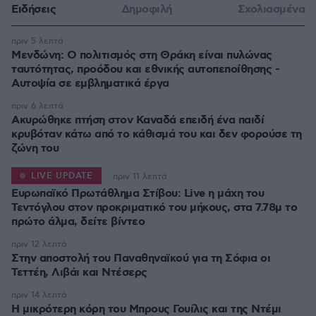
Ειδήσεις
Δημοφιλή
Σχολιασμένα
πριν 5 λεπτά
Μενδώνη: Ο πολιτισμός στη Θράκη είναι πυλώνας
ταυτότητας, προόδου και εθνικής αυτοπεποίθησης -
Αυτοψία σε εμβληματικά έργα
πριν 6 λεπτά
Ακυρώθηκε πτήση στον Καναδά επειδή ένα παιδί
κρυβόταν κάτω από το κάθισμά του και δεν φορούσε τη
ζώνη του
LIVE UPDATE
πριν 11 λεπτά
Ευρωπαϊκό Πρωτάθλημα Στίβου: Live η μάχη του
Τεντόγλου στον προκριματικό του μήκους, στα 7.78μ το
πρώτο άλμα, δείτε βίντεο
πριν 12 λεπτά
Στην αποστολή του Παναθηναϊκού για τη Σόφια οι
Τεττέη, Λιβάι και Ντέσερς
πριν 14 λεπτά
Η μικρότερη κόρη του Μπρους Γουίλις και της Ντέμι