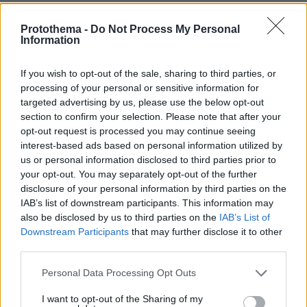
τέτοια παιχνίδια με το τουρισμό.
Protothema -
Do Not Process My Personal
ΑΠΑΝΤΗΣΗ
Information
😵‍💫
If you wish to opt-out of the sale, sharing to third parties, or
12.06.2026, 22:58
processing of your personal or sensitive information for
Κάποιος δεν πρόλαβε να επιβιβαστεί από ότι φαίνεται
targeted advertising by us, please use the below opt-out
section to confirm your selection. Please note that after your
ΑΠΑΝΤΗΣΗ
opt-out request is processed you may continue seeing
interest-based ads based on personal information utilized by
ΧΑΡΙΛΑΟΣ
us or personal information disclosed to third parties prior to
your opt-out. You may separately opt-out of the further
12.06.2026, 22:39
disclosure of your personal information by third parties on the
ντροπη....
IAB’s list of downstream participants. This information may
ΑΠΑΝΤΗΣΗ
also be disclosed by us to third parties on the
IAB’s List of
Downstream Participants
that may further disclose it to other
Γιατί;
third parties.
12.06.2026, 23:07
Ντροπή;
Please note that this website/app uses one or more Google
Personal Data Processing Opt Outs
services and may gather and store information including but
ΑΠΑΝΤΗΣΗ
not limited to your visit or usage behaviour. You may click to
I want to opt-out of the Sharing of my