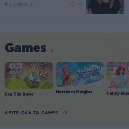
155
10.08.2026, 08:45
Games
Northern Heights
Candy Bub
Cut The Rope
ΔΕΙΤΕ ΟΛΑ ΤΑ GAMES